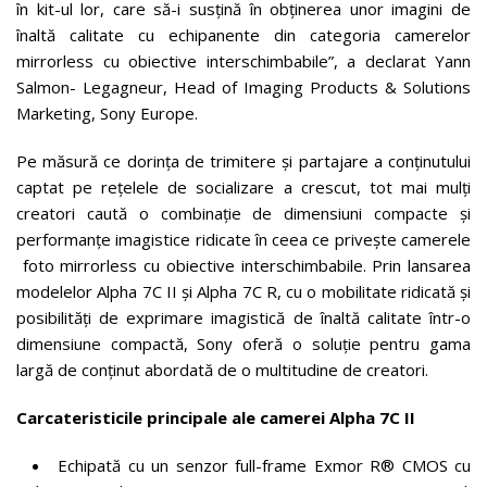
în kit-ul lor, care să-i susțină în obținerea unor imagini de
înaltă calitate cu echipanente din categoria camerelor
mirrorless cu obiective interschimbabile”, a declarat Yann
Salmon- Legagneur, Head of Imaging Products & Solutions
Marketing, Sony Europe.
Pe măsură ce dorința de trimitere și partajare a conținutului
captat pe rețelele de socializare a crescut, tot mai mulți
creatori caută o combinație de dimensiuni compacte și
performanțe imagistice ridicate în ceea ce privește camerele
foto mirrorless cu obiective interschimbabile. Prin lansarea
modelelor Alpha 7C II și Alpha 7C R, cu o mobilitate ridicată și
posibilități de exprimare imagistică de înaltă calitate într-o
dimensiune compactă, Sony oferă o soluție pentru gama
largă de conținut abordată de o multitudine de creatori.
Carcateristicile principale ale camerei Alpha 7C II
Echipată cu un senzor full-frame Exmor R® CMOS cu