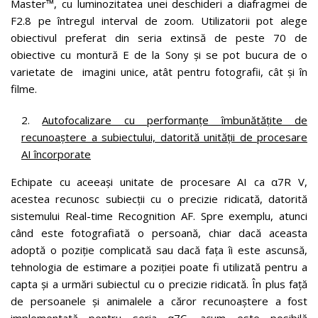
Master™, cu luminozitatea unei deschideri a diafragmei de
F2.8 pe întregul interval de zoom. Utilizatorii pot alege
obiectivul preferat din seria extinsă de peste 70 de
obiective cu montură E de la Sony și se pot bucura de o
varietate de imagini unice, atât pentru fotografii, cât și în
filme.
Autofocalizare cu performanțe îmbunătățite de
recunoaștere a subiectului, datorită unității de procesare
AI încorporate
Echipate cu aceeași unitate de procesare AI ca α7R V,
acestea recunosc subiecții cu o precizie ridicată, datorită
sistemului Real-time Recognition AF. Spre exemplu, atunci
când este fotografiată o persoană, chiar dacă aceasta
adoptă o poziție complicată sau dacă fața îi este ascunsă,
tehnologia de estimare a poziției poate fi utilizată pentru a
capta și a urmări subiectul cu o precizie ridicată. În plus față
de persoanele și animalele a căror recunoaștere a fost