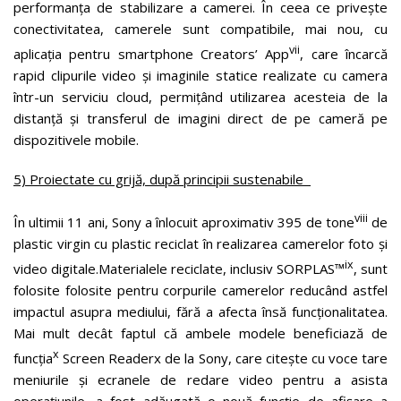
performanța de stabilizare a camerei. În ceea ce privește
conectivitatea, camerele sunt compatibile, mai nou, cu
vii
aplicația pentru smartphone Creators’ App
, care încarcă
rapid clipurile video și imaginile statice realizate cu camera
într-un serviciu cloud, permițând utilizarea acesteia de la
distanță și transferul de imagini direct de pe cameră pe
dispozitivele mobile.
5) Proiectate cu grijă, după principii sustenabile
viii
În ultimii 11 ani, Sony a înlocuit aproximativ 395 de tone
de
plastic virgin cu plastic reciclat în realizarea camerelor foto și
ix
video digitale.Materialele reciclate, inclusiv SORPLAS™
, sunt
folosite folosite pentru corpurile camerelor reducând astfel
impactul asupra mediului, fără a afecta însă funcționalitatea.
Mai mult decât faptul că ambele modele beneficiază de
x
funcția
Screen Readerx de la Sony, care citește cu voce tare
meniurile și ecranele de redare video pentru a asista