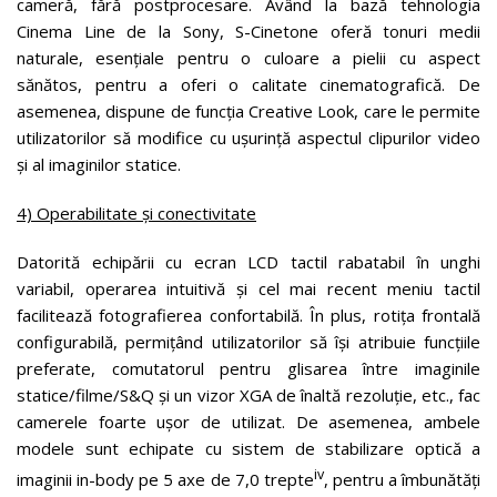
cameră, fără postprocesare. Având la bază tehnologia
Cinema Line de la Sony, S-Cinetone oferă tonuri medii
naturale, esențiale pentru o culoare a pielii cu aspect
sănătos, pentru a oferi o calitate cinematografică. De
asemenea, dispune de funcția Creative Look, care le permite
utilizatorilor să modifice cu ușurință aspectul clipurilor video
și al imaginilor statice.
4) Operabilitate și conectivitate
Datorită echipării cu ecran LCD tactil rabatabil în unghi
variabil, operarea intuitivă și cel mai recent meniu tactil
facilitează fotografierea confortabilă. În plus, rotița frontală
configurabilă, permițând utilizatorilor să își atribuie funcțiile
preferate, comutatorul pentru glisarea între imaginile
statice/filme/S&Q și un vizor XGA de înaltă rezoluție, etc., fac
camerele foarte ușor de utilizat. De asemenea, ambele
modele sunt echipate cu sistem de stabilizare optică a
iv
imaginii in-body pe 5 axe de 7,0 trepte
, pentru a îmbunătăți