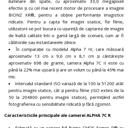
iluminare din spate, cu aproximativ 33,0 megapixeli
efectivi și cu cel mai recent motor de procesare a imaginii
BIONZ XR®, pentru a obține performanțe imagistice
ridicate. Pentru a capta fie imagini statice, fie filme,
utilizatorii se pot bucura cu ușurință de captarea de imagini
de înaltă calitate într-o gamă largă de scenarii, cum ar fi
călătoriile sau instantaneele zilnice.
În comparație cu modelul Alpha 7 IV, care măsoară
aproximativ 13 cm x 9,6 cm x 8,1 cm și cântărește
aproximativ 698 de grame, camera Alpha 7C II este cu
până la 22% mai ușoară și are un volum cu până la 45% mai
mic.
Intervalul standard ISO variază de la 100 la 51200 atât
pentru imagini statice, cât și pentru filme (ISO extins de la
50 la 204800 pentru imagini statice), permițând astfel
fotografierea cu sensibilitate ridicată și fără zgomot.
Caracteristicile principale ale camerei ALPHA 7C R
Echipată cu un senzor full-frame CMOS Exmor R® cu