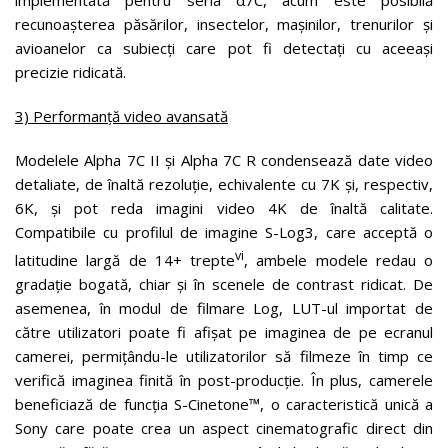
implementată pentru seria α7C, acum este posibilă
recunoașterea păsărilor, insectelor, mașinilor, trenurilor și
avioanelor ca subiecți care pot fi detectați cu aceeași
precizie ridicată.
3) Performanță video avansată
Modelele Alpha 7C II și Alpha 7C R condensează date video
detaliate, de înaltă rezoluție, echivalente cu 7K și, respectiv,
6K, și pot reda imagini video 4K de înaltă calitate.
Compatibile cu profilul de imagine S-Log3, care acceptă o
vi
latitudine largă de 14+ trepte
, ambele modele redau o
gradație bogată, chiar și în scenele de contrast ridicat. De
asemenea, în modul de filmare Log, LUT-ul importat de
către utilizatori poate fi afișat pe imaginea de pe ecranul
camerei, permițându-le utilizatorilor să filmeze în timp ce
verifică imaginea finită în post-producție. În plus, camerele
beneficiază de funcția S-Cinetone™, o caracteristică unică a
Sony care poate crea un aspect cinematografic direct din