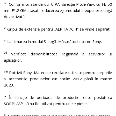
iv
Conform cu standardul CIPA, direcția Pitch/Yaw, cu FE 50
mm F1.2 GM atașat, reducerea zgomotului la expunere lungă
dezactivată.
v
Gripul de extensie pentru „ALPHA 7C II” se vinde separat.
vi
La filmarea în modul S-Log3. Măsurători interne Sony.
vii
Verificați disponibilitatea regională a serviciilor și
aplicațiilor.
viii
Potrivit Sony. Materiale reciclate utilizate pentru corpurile
și accesoriile produselor din aprilie 2012 până în martie
2023.
ix
În funcție de perioada de producție, este posibil ca
SORPLAS™ să nu fie utilizat pentru unele piese.
x