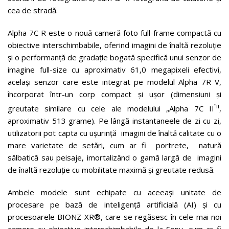
cea de stradă.
Alpha 7C R este o nouă cameră foto full-frame compactă cu
obiective interschimbabile, oferind imagini de înaltă rezoluție
și o performanță de gradație bogată specifică unui senzor de
imagine full-size cu aproximativ 61,0 megapixeli efectivi,
același senzor care este integrat pe modelul Alpha 7R V,
încorporat într-un corp compact și ușor (dimensiuni și
“ii
greutate similare cu cele ale modelului „Alpha 7C II
,
aproximativ 513 grame). Pe lângă instantaneele de zi cu zi,
utilizatorii pot capta cu ușurință imagini de înaltă calitate cu o
mare varietate de setări, cum ar fi portrete, natură
sălbatică sau peisaje, imortalizând o gamă largă de imagini
de înaltă rezoluție cu mobilitate maximă și greutate redusă.
Ambele modele sunt echipate cu aceeași unitate de
procesare pe bază de inteligență artificială (AI) și cu
procesoarele BIONZ XR®, care se regăsesc în cele mai noi