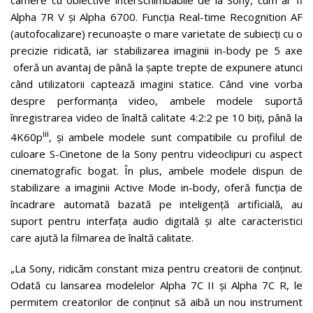
camere cu obiective interschimbabile de la Sony, cum ar fi
Alpha 7R V și Alpha 6700. Funcția Real-time Recognition AF
(autofocalizare) recunoaște o mare varietate de subiecți cu o
precizie ridicată, iar stabilizarea imaginii in-body pe 5 axe
oferă un avantaj de până la șapte trepte de expunere atunci
când utilizatorii captează imagini statice. Când vine vorba
despre performanța video, ambele modele suportă
înregistrarea video de înaltă calitate 4:2:2 pe 10 biți, până la
iii
4K60p
, și ambele modele sunt compatibile cu profilul de
culoare S-Cinetone de la Sony pentru videoclipuri cu aspect
cinematografic bogat. În plus, ambele modele dispun de
stabilizare a imaginii Active Mode in-body, oferă funcția de
încadrare automată bazată pe inteligență artificială, au
suport pentru interfața audio digitală și alte caracteristici
care ajută la filmarea de înaltă calitate.
„La Sony, ridicăm constant miza pentru creatorii de conținut.
Odată cu lansarea modelelor Alpha 7C II și Alpha 7C R, le
permitem creatorilor de conținut să aibă un nou instrument