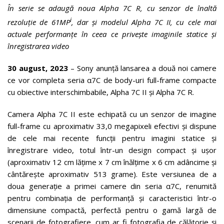
În serie se adaugă noua Alpha 7C R, cu senzor de înaltă
i
rezoluție de
61MP
, dar și
modelul Alpha 7C II, cu cele mai
actuale performanțe în ceea ce privește imaginile statice și
înregistrarea video
30 august, 2023
– Sony anunță lansarea a două noi camere
ce vor completa seria α7C de body-uri full-frame compacte
cu obiective interschimbabile, Alpha 7C II și Alpha 7C R.
Camera Alpha 7C II este echipată cu un senzor de imagine
full-frame cu aproximativ 33,0 megapixeli efectivi și dispune
de cele mai recente funcții pentru imagini statice și
înregistrare video, totul într-un design compact și ușor
(aproximativ 12 cm lățime x 7 cm înălțime x 6 cm adâncime și
cântărește aproximativ 513 grame). Este versiunea de a
doua generație a primei camere din seria α7C, renumită
pentru combinația de performanță și caracteristici într-o
dimensiune compactă, perfectă pentru o gamă largă de
scenarii de fotografiere, cum ar fi fotografia de călătorie și