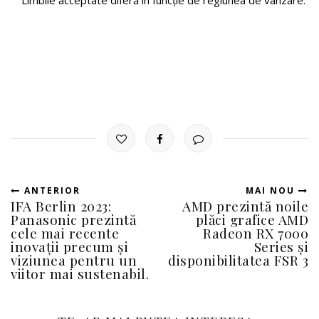
Limbile acceptate diferă în funcție de regiunea de vânzare.
ANTERIOR
MAI NOU
IFA Berlin 2023:
AMD prezintă noile
Panasonic prezintă
plăci grafice AMD
cele mai recente
Radeon RX 7000
inovații precum și
Series și
viziunea pentru un
disponibilitatea FSR 3
viitor mai sustenabil.