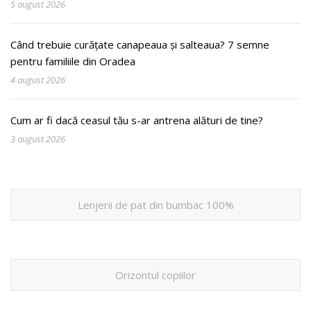
5 august 2026
Când trebuie curățate canapeaua și salteaua? 7 semne
pentru familiile din Oradea
4 august 2026
Cum ar fi dacă ceasul tău s-ar antrena alături de tine?
3 august 2026
Lenjerii de pat din bumbac 100%
Orizontul copiilor