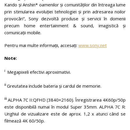
Kando și Anshin* oamenilor și comunităților din întreaga lume
prin stimularea evoluției tehnologiei și prin adresarea noilor
provocări”, Sony dezvoltă produse și servicii în domenii
precum home entertainment & sound, imagistică și
comunicații mobile.
Pentru mai multe informații, accesați:
www.sony.net
Note:
i
Megapixeli efectivi aproximativi.
ii
Greutatea include bateria și cardul de memorie.
iii
ALPHA 7C II:QFHD (3840×2160). Înregistrarea 4K60p/50p
este disponibilă numai în modul Super 35mm. ALPHA 7C R:
Unghiul de vizualizare este de aprox. 1,2 x atunci când se
filmează 4K 60/50p.