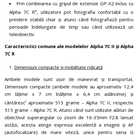
Prin combinarea cu gripul de extensie GP-X2 inclus cu
v
Alpha 7C R
, utilizatorii pot fotografia confortabil cu o
prindere stabilă chiar și atunci când fotografiază pentru
perioade îndelungate de timp sau când utilizează un
teleobiectiv.
Caracteristici comune ale modelelor Alpha 7C II și Alpha
7C R
Dimensiuni compacte și mobilitate ridicată
Ambele modele sunt ușor de manevrat și transportat.
Dimensiuni compacte (ambele modele au aproximativ 12,4
cm lățime x 7 cm înălțime x 6,4 cm adâncime) și
i
cântăresc
aproximativ 513 grame – Alpha 7C II, respectiv
515 grame – Alpha 7C R. Atunci când sunt utilizate alături de
obiectivul superangular cu zoom de 16-35mm F2.8 lansat
astăzi, acesta atinge expresia excelentă a imaginii și AF
(autofocalizare) de mare viteză, unice pentru seria G