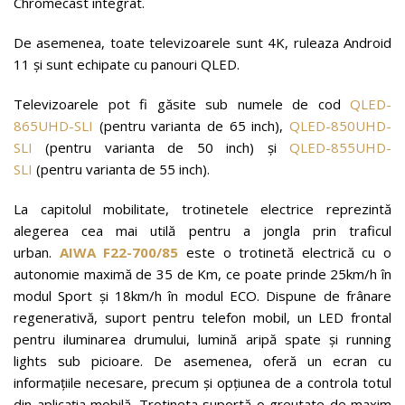
Chromecast integrat.
De asemenea, toate televizoarele sunt 4K, ruleaza Android
11 și sunt echipate cu panouri QLED.
Televizoarele pot fi găsite sub numele de cod
QLED-
865UHD-SLI
(pentru varianta de 65 inch),
QLED-850UHD-
SLI
(pentru varianta de 50 inch) și
QLED-855UHD-
SLI
(pentru varianta de 55 inch).
La capitolul mobilitate, trotinetele electrice reprezintă
alegerea cea mai utilă pentru a jongla prin traficul
urban.
AIWA F22-700/85
este o trotinetă electrică cu o
autonomie maximă de 35 de Km, ce poate prinde 25km/h în
modul Sport și 18km/h în modul ECO. Dispune de frânare
regenerativă, suport pentru telefon mobil, un LED frontal
pentru iluminarea drumului, lumină aripă spate şi running
lights sub picioare. De asemenea, oferă un ecran cu
informațiile necesare, precum şi opţiunea de a controla totul
din aplicaţia mobilă. Trotineta suportă o greutate de maxim