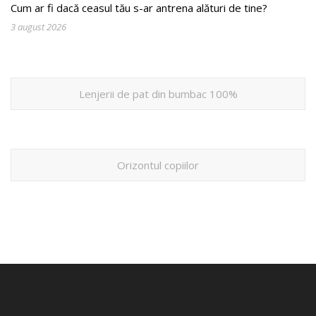
Cum ar fi dacă ceasul tău s-ar antrena alături de tine?
3 august 2026
Lenjerii de pat din bumbac 100%
Orizontul copiilor