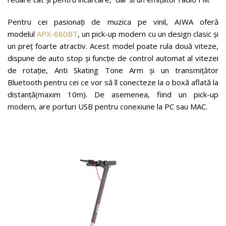
Pentru cei pasionaţi de muzica pe vinil, AIWA oferă
modelul
APX-680BT
, un pick-up modern cu un design clasic şi
un preţ foarte atractiv. Acest model poate rula două viteze,
dispune de auto stop și funcţie de control automat al vitezei
de rotație, Anti Skating Tone Arm și un transmițător
Bluetooth pentru cei ce vor să îl conecteze la o boxă aflată la
distanţă(maxim 10m). De asemenea, fiind un pick-up
modern, are porturi USB pentru conexiune la PC sau MAC.