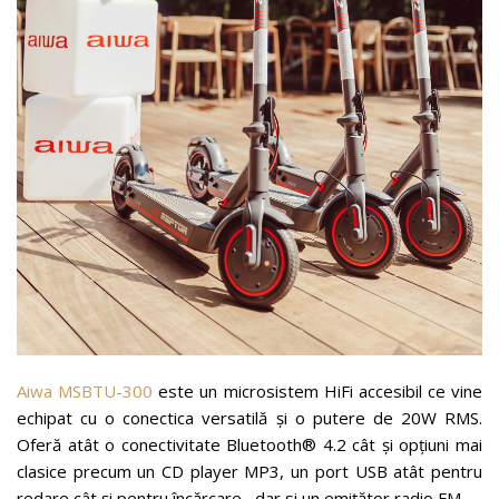
Aiwa MSBTU-300
este un microsistem HiFi accesibil ce vine
echipat cu o conectica versatilă şi o putere de 20W RMS.
Oferă atât o conectivitate Bluetooth® 4.2 cât şi opţiuni mai
clasice precum un CD player MP3, un port USB atât pentru
redare cât şi pentru încărcare, dar si un emiţător radio FM.