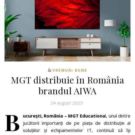
În
VREMURI BUNE
MGT distribuie în România
brandul AIWA
24 august 2023
B
ucurești, România – MGT Educationa
l, unul dintre
jucătorii importanţi de pe piaţa de distribuţie al
soluţiilor şi echipamentelor IT, continuă să își