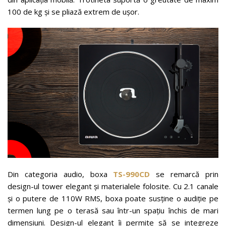
100 de kg și se pliază extrem de ușor.
Din categoria audio, boxa
TS-990CD
se remarcă prin
design-ul tower elegant și materialele folosite. Cu 2.1 canale
și o putere de 110W RMS, boxa poate susține o audiție pe
termen lung pe o terasă sau într-un spațiu închis de mari
dimensiuni. Design-ul elegant îi permite să se integreze