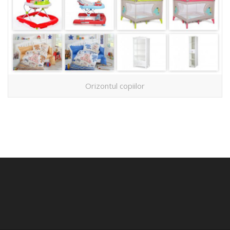
Orizontul copiilor