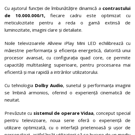
Cu ajutorul funcției de îmbunătățire dinamică a
contrastului
de 10.000.000/1,
fiecare cadru este optimizat cu
meticulozitate pentru a reda o gamă extinsă de
luminozitate, imagini clare și detaliate.
Noile televizoarele Allview iPlay Mini LED echilibrează cu
măiestrie performanța și eficiența energetică, datorită unui
procesor avansat, cu configurația quad core, ce permite
capacități multitasking superioare, pentru procesarea mai
eficientă și mai rapidă a intrărilor utilizatorului.
Cu tehnologia
Dolby Audio
, sunetul și performanța imaginii
se îmbină armonios, oferind o experiență cinematică de
neuitat.
Prevăzute cu
sistemul de operare Vidaa
, conceput special
pentru televizoare, noua serie oferă o experiență de
utilizare optimizată, cu o interfață prietenoasă și ușor de
personalizat, astfel încât utilizatorii să se bucure de un mediu