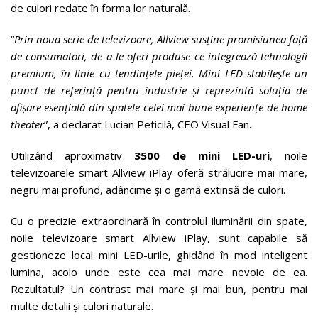
de culori redate în forma lor naturală.
“
Prin noua serie de televizoare, Allview su
sține promisiunea față
de consumatori, de a le oferi produse ce integrează tehnologii
premium, în linie cu tendințele pieței
. Mini LED stabilește un
punct de referință pentru industrie și reprezintă soluția de
afișare esențială din spatele celei mai bune experiențe de home
theater
”, a declarat Lucian Peticilă, CEO Visual Fan
.
Utilizând aproximativ
3500 de mini LED-uri
, noile
televizoarele smart Allview iPlay oferă strălucire mai mare,
negru mai profund, adâncime și o gamă extinsă de culori.
Cu o precizie extraordinară în controlul iluminării din spate,
noile televizoare smart Allview iPlay, sunt capabile să
gestioneze local mini LED-urile, ghidând în mod inteligent
lumina, acolo unde este cea mai mare nevoie de ea.
Rezultatul? Un contrast mai mare și mai bun, pentru mai
multe detalii și culori naturale.