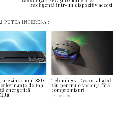
tehnologia NFC și comunicarea
inteligentă într-un dispozitiv accesi
I PUTEA INTERESA :
 prezintă noul SSD
Tehnologia Dyson: aliatul
performanțe de top
tău pentru o vacanță fără
nță energetică
compromisuri
țită
27 iulie 2026