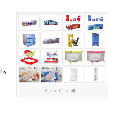
le,
Orizontul copiilor