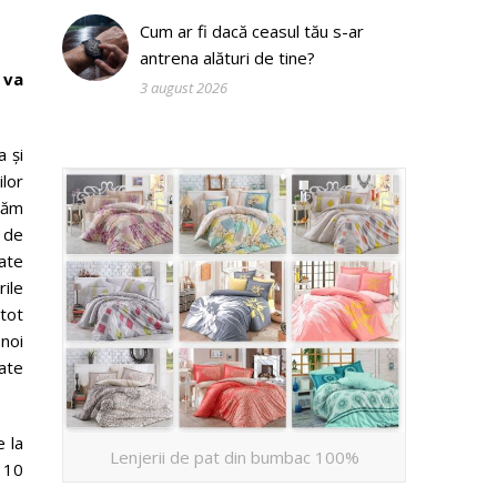
Cum ar fi dacă ceasul tău s-ar
antrena alături de tine?
 va
3 august 2026
a și
ilor
izăm
 de
date
ile
 tot
 noi
ate
 la
Lenjerii de pat din bumbac 100%
 10