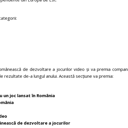
categorii:
omânească de dezvoltare a jocurilor video și va premia companii
abile rezultate de-a lungul anului. Această secțiune va premia:
 un joc lansat în România
România
ideo
ânească de dezvoltare a jocurilor