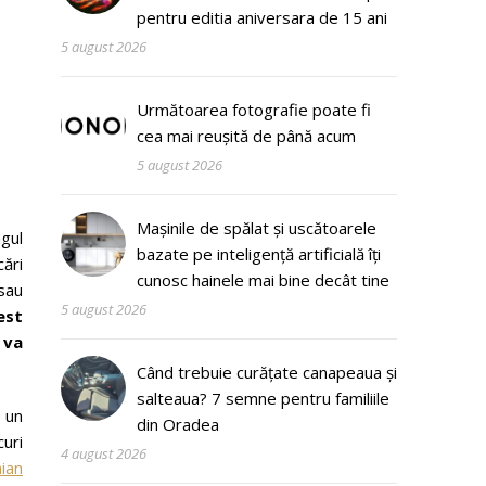
pentru editia aniversara de 15 ani
5 august 2026
Următoarea fotografie poate fi
cea mai reușită de până acum
5 august 2026
Mașinile de spălat și uscătoarele
gul
bazate pe inteligență artificială îți
cări
cunosc hainele mai bine decât tine
sau
5 august 2026
est
 va
Când trebuie curățate canapeaua și
salteaua? 7 semne pentru familiile
e un
din Oradea
curi
4 august 2026
ian