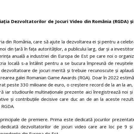
ia Dezvoltatorilor de Jocuri Video din România (RGDA) și
ia din România, care să ajute la dezvoltarea ei și pentru a celebr
din țară în fața autorităților, a publicului larg, dar și a investitor
erința anuală a industriei din Europa de Est pe care noi o organ
ia locală s-a întâlnit pentru a se bucura împreună de reușitele
e dezvoltatoare de jocuri merită și trebuie recunoscute și aplau
a crearea galei Romanian Game Awards (RGA). Doar în 2022 estimăr
at peste 330 milioane de euro, o creștere record de la an la an,
ră iar studiourile multinaționale prezente aici înregistrează noi și
ive și contribuțiile decisive care duc an de an la aceste rezult
al RGDA.
incipale de premiere. Prima este dedicată jocurilor prezentate
ă dedicată dezvoltatorilor de jocuri video care are loc pe 9 și
dependente din Europa de Est.