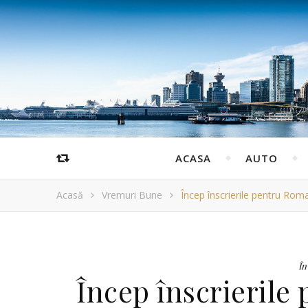
ACASA
AUTO
Acasă
Vremuri Bune
Încep înscrierile pentru Ro
În
Încep înscrieril