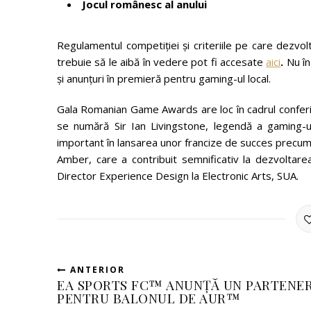
Jocul românesc al anului
Regulamentul competiției și criteriile pe care dezvoltat
trebuie să le aibă în vedere pot fi accesate
aici
.
Nu în
și anunțuri în premieră pentru gaming-ul local.
Gala Romanian Game Awards are loc în cadrul conferinț
se numără Sir Ian Livingstone, legendă a gaming-u
important în lansarea unor francize de succes precum
Amber, care a contribuit semnificativ la dezvoltarea 
Director Experience Design la Electronic Arts, SUA.
ANTERIOR
EA SPORTS FC™ ANUNȚĂ UN PARTENER
PENTRU BALONUL DE AUR™