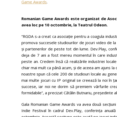
Game Awards
.
Romanian Game Awards este organizat de Asociaț
avea loc pe 10 octombrie, la Teatrul Odeon.
“RGDA s-a creat ca asociație pentru a coagula industr
promova succesele studiourilor de jocuri video de la noi 
și partenerilor de peste tot din lume. Dev.Play, conf
deja de 7 ani a fost mereu momentul în care industr
peste an. Credem însă că realizările industriei local
chiar mai mult ca până acum, și de aceea am ajuns l
noastre spun că cele 200 de studiouri locale au gener
mai multe jocuri cu IP original se creează la noi în ța
succese, iar noi ne dorim să premiem vârfurile creat
formidabile”, a precizat Cătălin Butnariu, președinte 
Gala Romanian Game Awards va avea două secțiuni pr
Indie Festival în cadrul Dev.Play, conferința anual
octombrie. Această secțiune este axată pe jocuri in