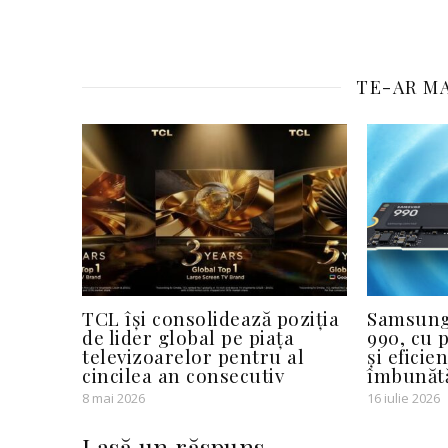
TE-AR MA
TCL își consolidează poziția
Samsung
de lider global pe piața
990, cu 
televizoarelor pentru al
și eficie
cincilea an consecutiv
îmbunătă
8 mai 2026
16 iulie 2026
Lasă un răspuns