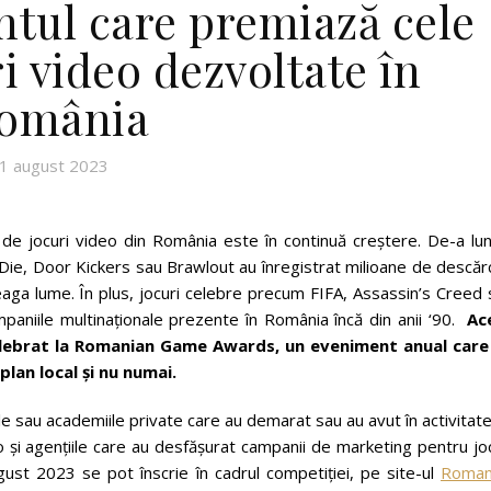
tul care premiază cele
i video dezvoltate în
omânia
1 august 2023
de jocuri video din România este în continuă creștere. De-a lun
Die, Door Kickers sau Brawlout au înregistrat milioane de descăr
aga lume. În plus, jocuri celebre precum FIFA, Assassin’s Creed 
aniile multinaționale prezente în România încă din anii ‘90.
Ac
 celebrat la Romanian Game Awards, un eveniment anual care
lan local și nu numai.
ile sau academiile private care au demarat sau au avut în activitat
eo și agențiile care au desfășurat campanii de marketing pentru jo
ugust 2023 se pot înscrie în cadrul competiției, pe site-ul
Roman