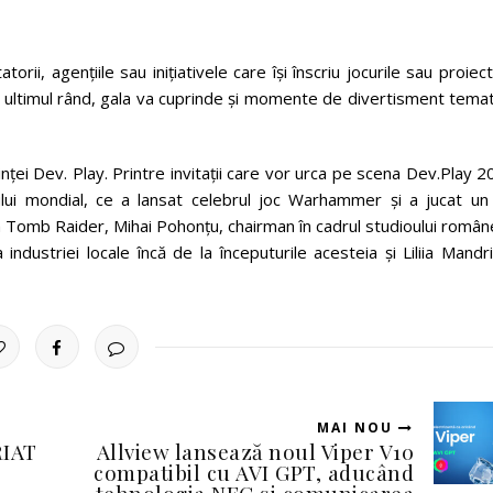
orii, agențiile sau inițiativele care își înscriu jocurile sau proiec
 ultimul rând, gala va cuprinde și momente de divertisment tema
ei Dev. Play. Printre invitații care vor urca pe scena Dev.Play 
lui mondial, ce a lansat celebrul joc Warhammer și a jucat un 
 Tomb Raider, Mihai Pohonțu, chairman în cadrul studioului român
industriei locale încă de la începuturile acesteia și Liliia Mandr
MAI NOU
IAT
Allview lansează noul Viper V10
compatibil cu AVI GPT, aducând