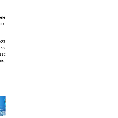
tele
tice
2023
rol
esc
ino,