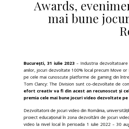
Awards, evenimen
mai bune jocur
R
București, 31 iulie 2023
– Industria dezvoltatoare 
anilor, jocuri dezvoltate 100% local precum Move or 
pe cele mai cunoscute platforme de gaming din între
Tom Clancy: The Division sunt co-dezvoltate de comp
efort creativ va fi din acest an recunoscut și
premia cele mai bune jocuri video dezvoltate pe p
Dezvoltatorii de jocuri video din România, universităț
proiect educațional în zona dezvoltării de jocuri vid
video la nivel local în perioada 1 iulie 2022 – 30 a