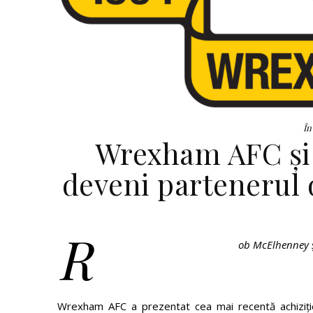
În
Wrexham AFC și 
deveni partenerul 
R
ob McElhenney ș
Wrexham AFC a prezentat cea mai recentă achiziție a