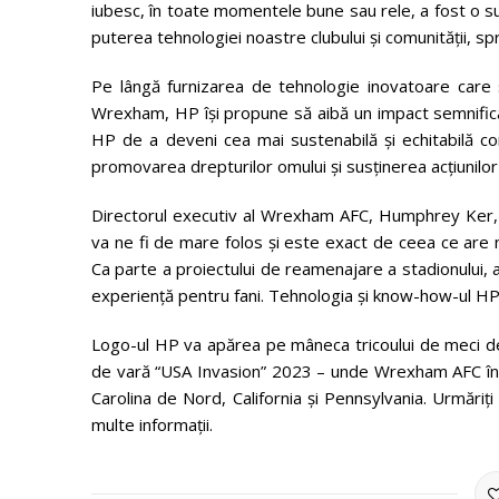
iubesc, în toate momentele bune sau rele, a fost o su
puterea tehnologiei noastre clubului și comunității, spri
Pe lângă furnizarea de tehnologie inovatoare care 
Wrexham, HP își propune să aibă un impact semnificati
HP de a deveni cea mai sustenabilă și echitabilă com
promovarea drepturilor omului și susținerea acțiunilor 
Directorul executiv al Wrexham AFC, Humphrey Ker, a
va ne fi de mare folos și este exact de ceea ce are n
Ca parte a proiectului de reamenajare a stadionului, a
experiență pentru fani. Tehnologia și know-how-ul HP 
Logo-ul HP va apărea pe mâneca tricoului de meci de l
de vară “USA Invasion” 2023 – unde Wrexham AFC înt
Carolina de Nord, California și Pennsylvania. Urmă
multe informații.