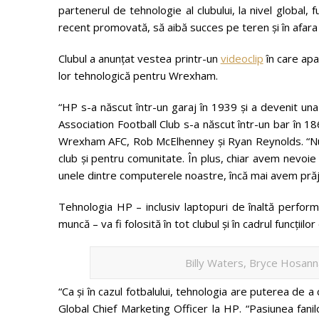
partenerul de tehnologie al clubului, la nivel global, 
recent promovată, să aibă succes pe teren și în afara l
Clubul a anunțat vestea printr-un
videoclip
în care apa
lor tehnologică pentru Wrexham.
“HP s-a născut într-un garaj în 1939 și a devenit u
Association Football Club s-a născut într-un bar în 18
Wrexham AFC, Rob McElhenney și Ryan Reynolds. “Nu 
club și pentru comunitate. În plus, chiar avem nevoi
unele dintre computerele noastre, încă mai avem prăj
Tehnologia HP – inclusiv laptopuri de înaltă performa
muncă – va fi folosită în tot clubul și în cadrul funcții
Billy Waters, Bryce Hosan
“Ca și în cazul fotbalului, tehnologia are puterea de 
Global Chief Marketing Officer la HP. “Pasiunea fanil