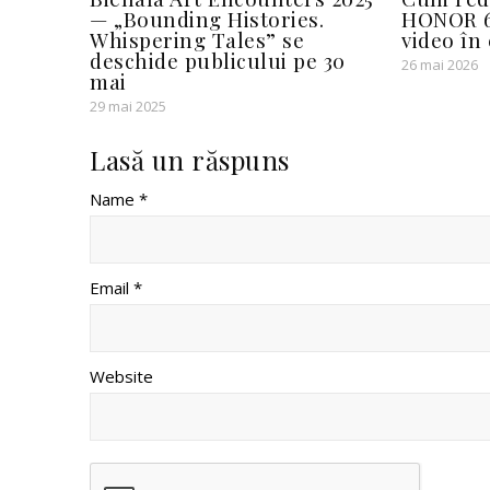
— „Bounding Histories.
HONOR 6
Whispering Tales” se
video în 
deschide publicului pe 30
26 mai 2026
mai
29 mai 2025
Lasă un răspuns
Name *
Email *
Website