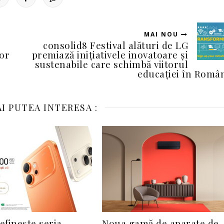
MAI NOU
consolid8 Festival alături de LG
lor
premiază inițiativele inovatoare și
sustenabile care schimbă viitorul
educației în Româ
I PUTEA INTERESA :
finește seria
Noua gamă de aparate de