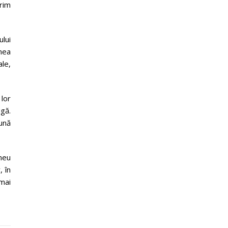
erim
lui
unea
le,
lor
igă.
bună
rneu
 în
mai