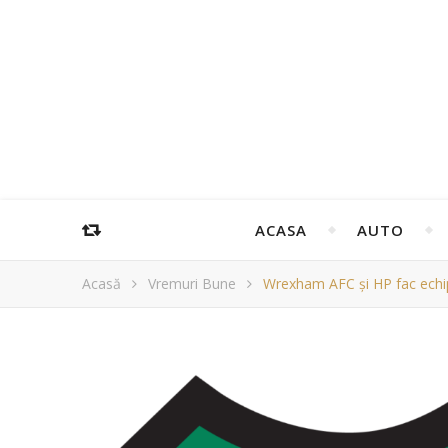
ACASA
AUTO
Acasă
Vremuri Bune
Wrexham AFC și HP fac echip