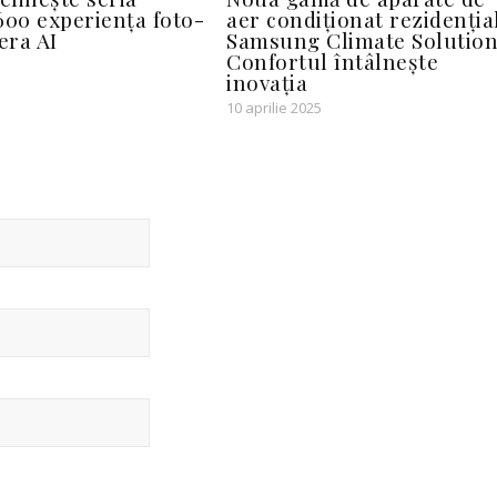
00 experiența foto-
aer condiționat rezidenția
era AI
Samsung Climate Solution
Confortul întâlnește
inovația
10 aprilie 2025