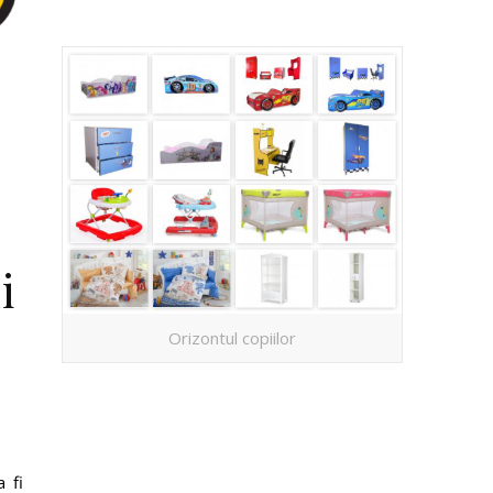
i
Orizontul copiilor
 fi