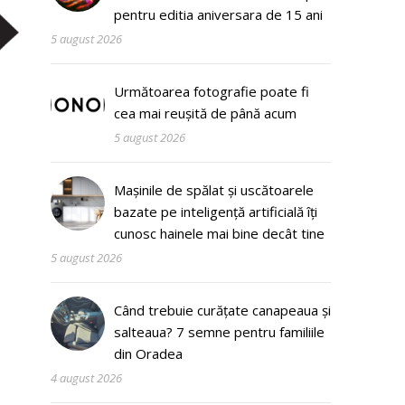
pentru editia aniversara de 15 ani
5 august 2026
Următoarea fotografie poate fi
cea mai reușită de până acum
5 august 2026
Mașinile de spălat și uscătoarele
bazate pe inteligență artificială îți
cunosc hainele mai bine decât tine
5 august 2026
Când trebuie curățate canapeaua și
salteaua? 7 semne pentru familiile
din Oradea
4 august 2026