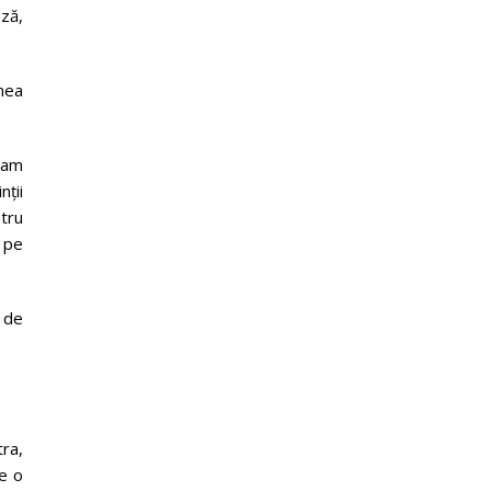
eză,
nea
ham
nții
tru
, pe
d de
tra,
re o