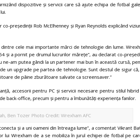
furnizând dispozitive și servicii care să ajute echipa de fotbal gal
ui.
r co-președinții Rob McElhenney și Ryan Reynolds explicând viziu
na dintre cele mai importante mărci de tehnologie din lume. Wrex
64 și a pornit pe drumul lucrurilor mărețe”, au declarat co-președi
ne-am putea gândi la un partener mai bun în această cursă, pen
e de un upgrade pe partea de tehnologie. Sunt destul de sigur că
itoare de pâine zburătoare salvate ca screensaver.”
nță, accesorii pentru PC și servicii necesare pentru stilul hibri
lor de back-office, precum și pentru a îmbunătăți experiența fanilor.
nah, Ben Tozer Photo Credit: Wrexham AFC
a conecta și a uni oameni din întreaga lume”, a comentat Vikrant Ba
or lui Wrexham de a se mobiliza în jurul echipei de fotbal pe ca