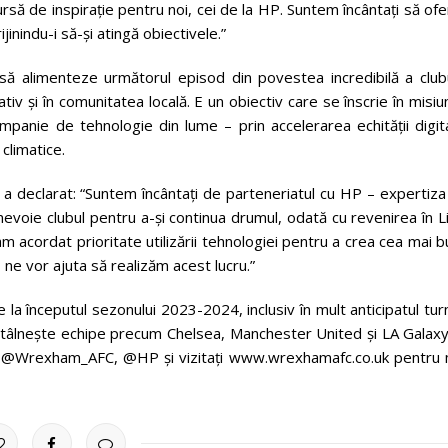
rsă de inspirație pentru noi, cei de la HP. Suntem încântați să of
jinindu-i să-și atingă obiectivele.”
să alimenteze următorul episod din povestea incredibilă a clubu
v și în comunitatea locală. E un obiectiv care se înscrie în misi
panie de tehnologie din lume – prin accelerarea echității digita
climatice.
 declarat: “Suntem încântați de parteneriatul cu HP – expertiza 
evoie clubul pentru a-și continua drumul, odată cu revenirea în L
m acordat prioritate utilizării tehnologiei pentru a crea cea mai 
ne vor ajuta să realizăm acest lucru.”
a începutul sezonului 2023-2024, inclusiv în mult anticipatul tu
âlnește echipe precum Chelsea, Manchester United și LA Galaxy,
riți @Wrexham_AFC, @HP și vizitați www.wrexhamafc.co.uk pentru 