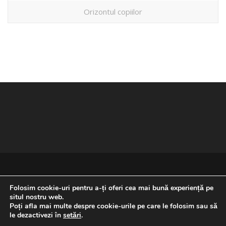
Orizontul copiilor
Folosim cookie-uri pentru a-ți oferi cea mai bună experiență pe
situl nostru web.
Poți afla mai multe despre cookie-urile pe care le folosim sau să
REVENIRE LA ÎNCEPUTUL PAGINII
le dezactivezi în
setări
.