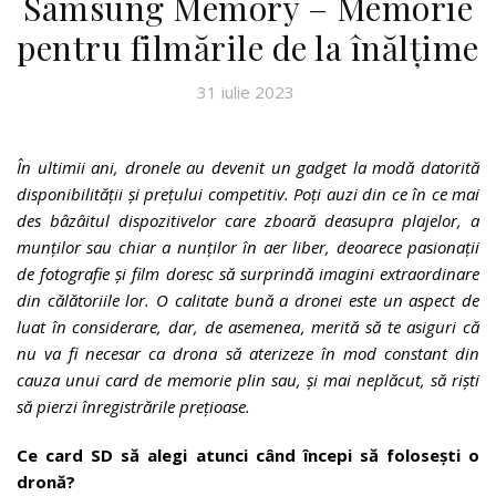
Samsung Memory – Memorie
pentru filmările de la înălțime
31 iulie 2023
În ultimii ani, dronele au devenit un gadget la modă datorită
disponibilității și prețului competitiv. Poți auzi din ce în ce mai
des bâzâitul dispozitivelor care zboară deasupra plajelor, a
munților sau chiar a nunților în aer liber, deoarece pasionații
de fotografie și film doresc să surprindă imagini extraordinare
din călătoriile lor. O calitate bună a dronei este un aspect de
luat în considerare, dar, de asemenea, merită să te asiguri că
nu va fi necesar ca drona să aterizeze în mod constant din
cauza unui card de memorie plin sau, și mai neplăcut, să riști
să pierzi înregistrările prețioase.
Ce card SD să alegi atunci când începi să folosești o
dronă?