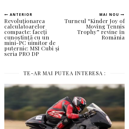
ANTERIOR
MAI NOU
Revoluționarea
Turneul “Kinder Joy of
calculatoarelor
Moving Tennis
compacte: faceți
Trophy” revine în
cunoștință cu un
România
mini-PC uimitor de
puternic: MSI Cubi și
seria PRO DP
TE-AR MAI PUTEA INTERESA :