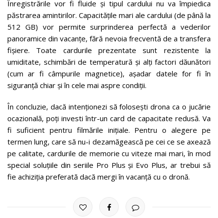
Înregistrările vor fi fluide și tipul cardului nu va împiedica
păstrarea amintirilor. Capacitățile mari ale cardului (de până la
512 GB) vor permite surprinderea perfectă a vederilor
panoramice din vacanțe, fără nevoia frecventă de a transfera
fișiere. Toate cardurile prezentate sunt rezistente la
umiditate, schimbări de temperatură și alți factori dăunători
(cum ar fi câmpurile magnetice), așadar datele for fi în
siguranță chiar și în cele mai aspre condiții.
În concluzie, dacă intenționezi să folosești drona ca o jucărie
ocazională, poți investi într-un card de capacitate redusă. Va
fi suficient pentru filmările inițiale. Pentru o alegere pe
termen lung, care să nu-i dezamăgească pe cei ce se axează
pe calitate, cardurile de memorie cu viteze mai mari, în mod
special soluțiile din seriile Pro Plus și Evo Plus, ar trebui să
fie achiziția preferată dacă mergi în vacanță cu o dronă.