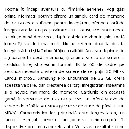
Tocmai îți începi aventura cu filmările aeriene? Poți găsi
online informații potrivit cărora un simplu card de memorie
de 32 GB este suficient pentru începători, oferind o oră de
înregistrare la 30 cps și calitate HD. Totuși, aceasta nu este
o soluție bună deoarece, după testele de zbor inițiale, toată
lumea își va dori mai mult. Nu ne referim doar la durata
înregistrării, ci și la îmbunătățirea calității. Aceasta depinde de
alți parametri decât memoria, și anume viteza de scriere a
cardului. Înregistrarea în format 4K la 60 de cadre pe
secundă necesită o viteză de scriere de cel puțin 30 MB/s.
Cardul microSD Samsung Pro Endurance de 32 GB oferă
această valoare, dar creșterea calității înregistrării înseamnă
și o nevoie mai mare de memorie. Cardurile din această
gamă, în versiunile de 128 GB și 256 GB, oferă viteze de
scriere de până la 40 MB/s (și viteze de citire de până la 100
MB/s). Caracteristica lor principală este longevitatea, un
factor esențial pentru funcționarea neîntreruptă în
dispozitive precum camerele auto. Vor avea rezultate bune