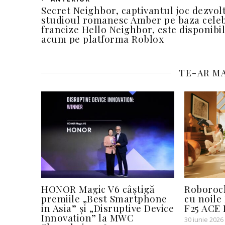
Secret Neighbor, captivantul joc dezvol
studioul romanesc Amber pe baza celeb
francize Hello Neighbor, este disponibil
acum pe platforma Roblox
TE-AR MA
HONOR Magic V6 câștigă
Roboroc
premiile „Best Smartphone
cu noile
in Asia” și „Disruptive Device
F25 ACE 
Innovation” la MWC
30 iunie 2026