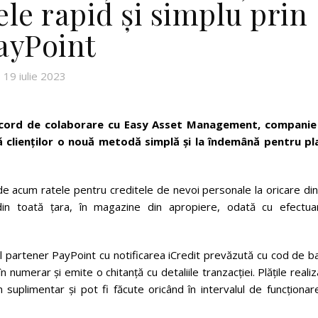
ele rapid și simplu prin
ayPoint
19 iulie 2023
acord de colaborare cu Easy Asset Management, companie
ră clienților o nouă metodă simplă și la îndemână pentru pl
a de acum ratele pentru creditele de nevoi personale la oricare di
in toată țara, în magazine din apropiere, odată cu efectua
nul partener PayPoint cu notificarea iCredit prevăzută cu cod de b
umerar şi emite o chitanţă cu detaliile tranzacţiei. Plățile reali
uplimentar și pot fi făcute oricând în intervalul de funcționare