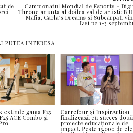
tat de
Campionatul Mondial de Esports – Digi
rei
Throne anunta al doilea val de artisti: B.U
Mafia, Carla’s Dreams si Subcarpati vin
Iasi pe 1-3 septemb
I PUTEA INTERESA :
k extinde gama F25
Carrefour și InspirAction
 F25 ACE Combo și
finalizează cu succes două
Pro
proiecte educaționale de
impact. Peste 15.000 de ele