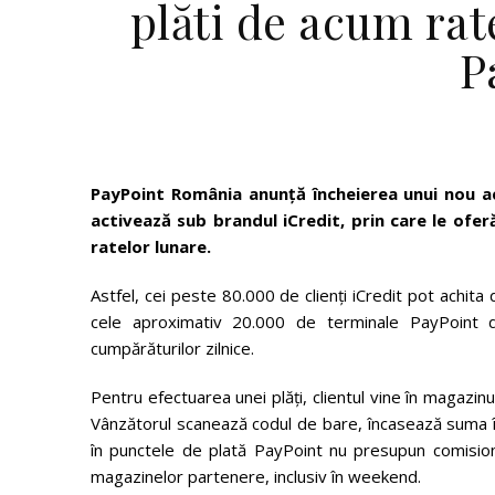
plăti de acum rat
P
PayPoint România anunță încheierea unui nou 
activează sub brandul iCredit, prin care le ofe
ratelor lunare.
Astfel, cei peste 80.000 de clienți iCredit pot achit
cele aproximativ 20.000 de terminale PayPoint d
cumpărăturilor zilnice.
Pentru efectuarea unei plăţi, clientul vine în magazi
Vânzătorul scanează codul de bare, încasează suma în n
în punctele de plată PayPoint nu presupun comision s
magazinelor partenere, inclusiv în weekend.