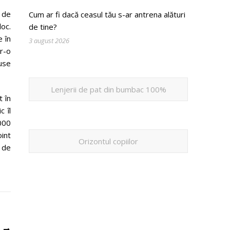
 de
Cum ar fi dacă ceasul tău s-ar antrena alături
loc.
de tine?
e în
3 august 2026
r-o
use
Lenjerii de pat din bumbac 100%
t în
 îl
.000
oint
Orizontul copiilor
e de
U