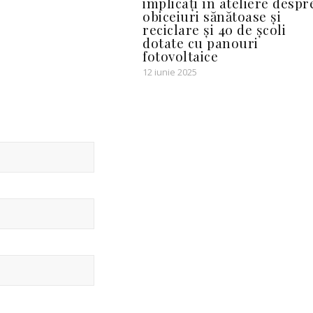
implicați în ateliere despr
obiceiuri sănătoase și
reciclare și 40 de școli
dotate cu panouri
fotovoltaice
12 iunie 2025