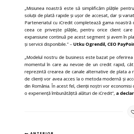
„Misiunea noastră este să simplificăm plățile pentr
soluții de plată rapide și ușor de accesat, dar și varia
Parteneriatul cu iCredit completează gama noastră de 
ceea ce privește plățile, pentru orice client car
expansiune continuă pe acest segment și avem în pl
şi servicii disponibile
.
” –
Utku Ogrendil, CEO PayPoi
„Modelul nostru de business este bazat pe oferirea de
momentul în care au nevoie de un credit rapid, cât ș
reprezintă crearea de canale alternative de plata a r
de clienți vor avea acces la o metoda modernă și acce
din România. În acest fel, clienții noștri vor economis
o experiență îmbunătățită alături de iCredit”,
a declar
ANTERIOR