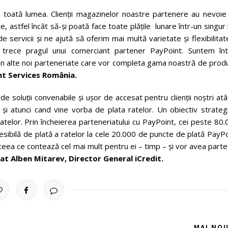
u toată lumea. Clienții magazinelor noastre partenere au nevoie
te, astfel încât să-și poată face toate plățile lunare într-un singur 
servicii și ne ajută să oferim mai multă varietate și flexibilitat
e trece pragul unui comerciant partener PayPoint. Suntem înt
an alte noi parteneriate care vor completa gama noastră de prod
nt Services România.
 soluții convenabile și ușor de accesat pentru clienții noștri atâ
i atunci cand vine vorba de plata ratelor. Un obiectiv strategic
atelor. Prin încheierea parteneriatului cu PayPoint, cei peste 80
sibilă de plată a ratelor la cele 20.000 de puncte de plată PayP
i ceea ce contează cel mai mult pentru ei – timp – și vor avea part
at Alben Mitarev, Director General iCredit.
MAI NO