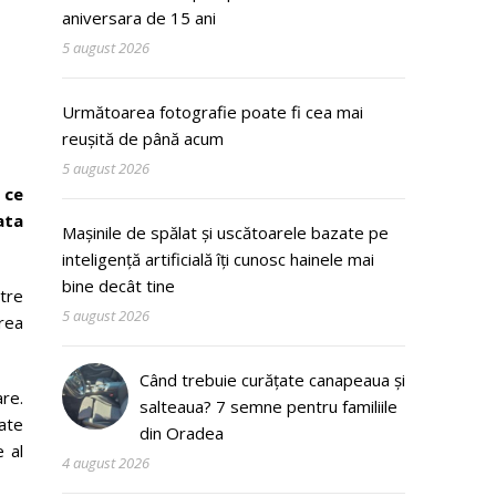
aniversara de 15 ani
5 august 2026
Următoarea fotografie poate fi cea mai
reușită de până acum
5 august 2026
 ce
ata
Mașinile de spălat și uscătoarele bazate pe
inteligență artificială îți cunosc hainele mai
bine decât tine
ntre
5 august 2026
rea
Când trebuie curățate canapeaua și
are.
salteaua? 7 semne pentru familiile
zate
din Oradea
 al
4 august 2026