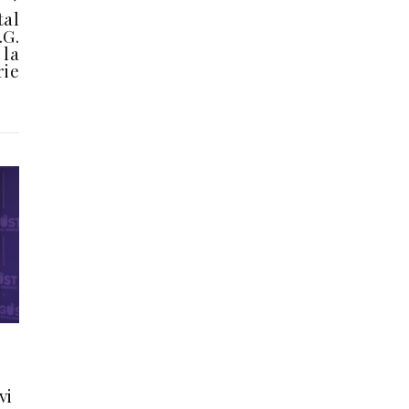
tal
.G.
 la
rie
vi