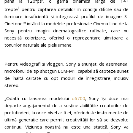
până la 120fps
, o gamă dinamică largă de 14+
ii
trepte
pentru captarea detaliilor în condiții dificile sau de
iluminare insuficientă și integrează profilul de imagine S-
Cinetone™ întâlnit la modelele profesionale Cinema Line de la
Sony pentru imagini cinematografice rafinate, care nu
necesită colorizare, oferind o reprezentare uimitoare a
tonurilor naturale ale pielii umane.
Pentru videografi și vloggeri, Sony a anunțat, de asemenea,
microfonul de tip shotgun ECM-M1, capabil să capteze sunet
de înaltă calitate cu opt moduri de înregistrare, inclusiv
stereo.
„Odată cu lansarea modelului
α6700
, Sony își duce mai
departe angajamentul de a susține abilitățile creatorilor de
pretutindeni, la orice nivel ar fi ei, oferindu-le instrumente de
ultimă generație care permit creativității lor să se dezvolte
continuu. Viziunea noastră nu este una statică. Sony va