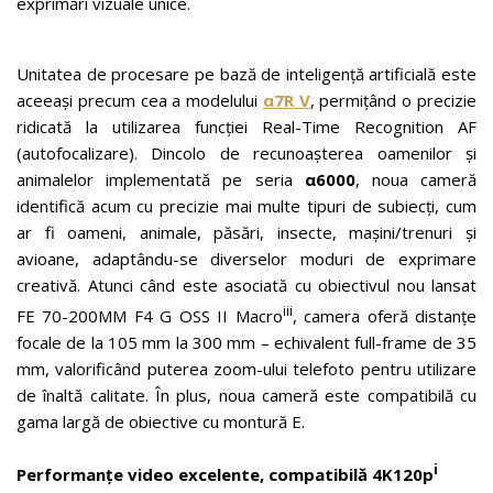
exprimări vizuale unice.
Unitatea de procesare pe bază de inteligență artificială este
aceeași precum cea a modelului
α7R V
, permițând o precizie
ridicată la utilizarea funcției Real-Time Recognition AF
(autofocalizare). Dincolo de recunoașterea oamenilor și
animalelor implementată pe seria
α6000
, noua cameră
identifică acum cu precizie mai multe tipuri de subiecți, cum
ar fi oameni, animale, păsări, insecte, mașini/trenuri și
avioane, adaptându-se diverselor moduri de exprimare
creativă. Atunci când este asociată cu obiectivul nou lansat
iii
FE 70-200MM F4 G OSS II Macro
, camera oferă distanțe
focale de la 105 mm la 300 mm – echivalent full-frame de 35
mm, valorificând puterea zoom-ului telefoto pentru utilizare
de înaltă calitate. În plus, noua cameră este compatibilă cu
gama largă de obiective cu montură E.
i
Performanțe video excelente, compatibilă 4K120p