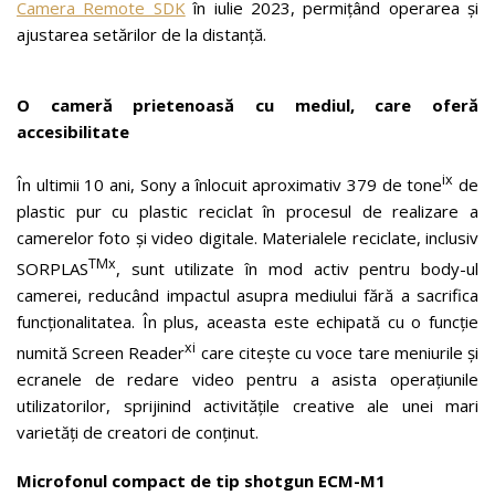
Camera Remote SDK
în iulie 2023, permițând operarea și
ajustarea setărilor de la distanță.
O cameră prietenoasă cu mediul, care oferă
accesibilitate
ix
În ultimii 10 ani, Sony a înlocuit aproximativ 379 de tone
de
plastic pur cu plastic reciclat în procesul de realizare a
camerelor foto și video digitale. Materialele reciclate, inclusiv
TMx
SORPLAS
, sunt utilizate în mod activ pentru body-ul
camerei, reducând impactul asupra mediului fără a sacrifica
funcționalitatea. În plus, aceasta este echipată cu o funcție
xi
numită Screen Reader
care citește cu voce tare meniurile și
ecranele de redare video pentru a asista operațiunile
utilizatorilor, sprijinind activitățile creative ale unei mari
varietăți de creatori de conținut.
Microfonul compact de tip shotgun ECM-M1