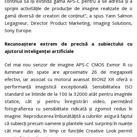
continua să își extindă gama APS-C pentru a se adresa și a
sprijini activitățile de producție de imagine realizate de o
gamă diversă de creatori de conținut”, a spus Yann Salmon
Legagneur, Director Product Marketing, Imaging Solutions,
Sony Europe.
Recunoaștere extrem de precisă a subiectului cu
ajutorul inteligenței artificiale
Cel mai nou senzor de imagine APS-C CMOS Exmor R cu
iluminare din spate are aproximativ 26 de megapixeli
efectivi, iar asociat cu motorul avansat BIONZ XR oferă o
performanță imagistică excepțională. Sensibilitatea ISO
standard se întinde de la 100 la 32000 atât pentru imaginile
statice, cât și pentru înregistrări video, permițând
fotografierea cu sensibilitate ridicată și zgomot redus în
imagine. Reproducerea îmbunătățită a culorilor asigură faptul
că subiecți precum oamenii și plantele sunt surprinși în nuanțe
cât mai naturale, în timp ce funcțiile Creative Look permit