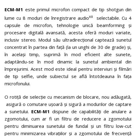
ECM-M1
este primul microfon compact de tip shotgun din
xii
lume cu 8 moduri de înregistrare audio
selectabile. Cu 4
capsule de microfon, tehnologie unică beamforming și
procesare digitală avansată, acesta oferă moduri variate,
inclusiv stereo. Modul său ultradirecțional captează sunetul
concentrat în partea din față (la un unghi de 30 de grade) și,
în același timp, suprimă în mod eficient alte sunete,
adaptându-se în mod dinamic la sunetul ambiental din
împrejurimi. Acest mod este ideal pentru interviuri și filmări
de tip selfie, unde subiectul se află întotdeauna în fața
microfonului.
O rotiță de selecție cu mecanism de blocare, nou adăugată,
asigură o comutare ușoară și sigură a modurilor de captare
a sunetului.
ECM-M1
dispune de capabilități de anulare a
zgomotului, cum ar fi un filtru de reducere a zgomotului
pentru diminuarea sunetului de fundal și un filtru low-cut
pentru minimizarea vibrațiilor și a zgomotului de frecvență