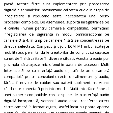
joasă. Aceste filtre sunt implementate prin procesarea
digitală a semnalelor, maximizând calitatea audio în etapa de
înregistrare și reducând astfel necesitatea unei post-
procesări complexe. De asemenea, suportă înregistrarea pe
4 canale (numai pentru camerele compatibile), permițând
înregistrarea de siguranță în modul omnidirecțional pe
canalele 3 și 4, în timp ce canalele 1 și 2 se concentrează pe
direcția selectată. Compact și ușor, ECM-M1 îmbunătățește
mobilitatea, permițându-le creatorilor de conținut să capteze
sunet de înaltă calitate în diverse situații. Aceștia trebuie pur
și simplu să atașeze microfonul în patina de accesorii Multi
Interface Shoe cu interfață audio digitală de pe o cameră
compatibilă pentru conexiuni directe de alimentare și audio,
fără a fi nevoie de cabluri sau baterii suplimentare. Atunci
când este conectată prin intermediul Multi Interface Shoe al
unei camere compatibile care dispune de o interfață audio
digitală încorporată, semnalul audio este transferat direct
către cameră în format digital, astfel încât nu poate apărea
niciun fel de degradare. Un comutator simplu asigură, de