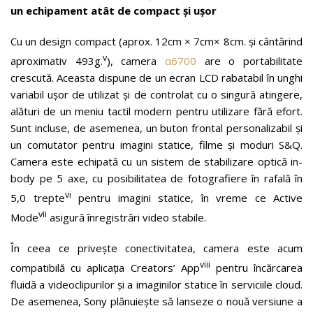
un echipament atât de compact și ușor
Cu un design compact (aprox. 12cm × 7cm× 8cm. și cântărind
v
aproximativ 493g.
), camera
α6700
are o portabilitate
crescută. Aceasta dispune de un ecran LCD rabatabil în unghi
variabil ușor de utilizat și de controlat cu o singură atingere,
alături de un meniu tactil modern pentru utilizare fără efort.
Sunt incluse, de asemenea, un buton frontal personalizabil și
un comutator pentru imagini statice, filme și moduri S&Q.
Camera este echipată cu un sistem de stabilizare optică in-
body pe 5 axe, cu posibilitatea de fotografiere în rafală în
vi
5,0 trepte
pentru imagini statice, în vreme ce Active
vii
Mode
asigură înregistrări video stabile.
În ceea ce privește conectivitatea, camera este acum
viii
compatibilă cu aplicația Creators’ App
pentru încărcarea
fluidă a videoclipurilor și a imaginilor statice în serviciile cloud.
De asemenea, Sony plănuiește să lanseze o nouă versiune a