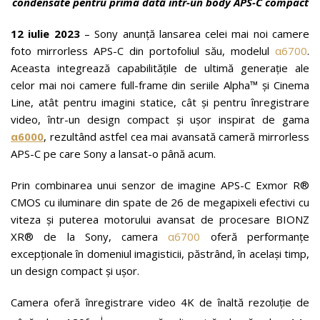
condensate pentru prima dată într-un body APS-C compact
12 iulie 2023
– Sony anunță lansarea celei mai noi camere
foto mirrorless APS-C din portofoliul său, modelul
α6700
.
Aceasta integrează capabilitățile de ultimă generație ale
celor mai noi camere full-frame din seriile Alpha™ și Cinema
Line, atât pentru imagini statice, cât și pentru înregistrare
video, într-un design compact și ușor inspirat de gama
α6000
, rezultând astfel cea mai avansată cameră mirrorless
APS-C pe care Sony a lansat-o până acum.
Prin combinarea unui senzor de imagine APS-C Exmor R®
CMOS cu iluminare din spate de 26 de megapixeli efectivi cu
viteza și puterea motorului avansat de procesare BIONZ
XR® de la Sony, camera
α6700
oferă performanțe
excepționale în domeniul imagisticii, păstrând, în același timp,
un design compact și ușor.
Camera oferă înregistrare video 4K de înaltă rezoluție de
i