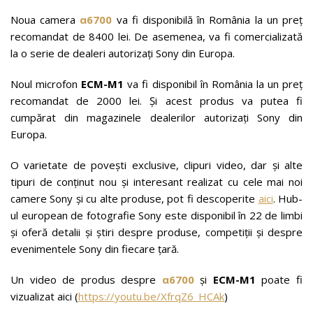
Noua camera
α6700
va fi disponibilă în România la un preț
recomandat de 8400 lei. De asemenea, va fi comercializată
la o serie de dealeri autorizați Sony din Europa.
Noul microfon
ECM-M1
va fi disponibil în România la un preț
recomandat de 2000 lei. Și acest produs va putea fi
cumpărat din magazinele dealerilor autorizați Sony din
Europa.
O varietate de povești exclusive, clipuri video, dar și alte
tipuri de conținut nou și interesant realizat cu cele mai noi
camere Sony și cu alte produse, pot fi descoperite
aici
. Hub-
ul european de fotografie Sony este disponibil în 22 de limbi
și oferă detalii și știri despre produse, competiții și despre
evenimentele Sony din fiecare țară.
Un video de produs despre
α6700
și
ECM-M1
poate fi
vizualizat aici (
https://youtu.be/XfrqZ6_HCAk
)