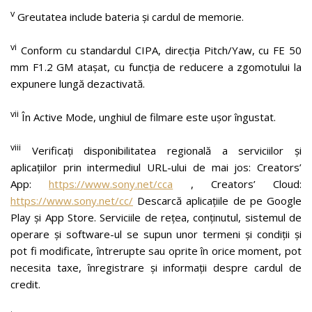
v
Greutatea include bateria și cardul de memorie.
vi
Conform cu standardul CIPA, direcția Pitch/Yaw, cu FE 50
mm F1.2 GM atașat, cu funcția de reducere a zgomotului la
expunere lungă dezactivată.
vii
În Active Mode, unghiul de filmare este ușor îngustat.
viii
Verificați disponibilitatea regională a serviciilor și
aplicațiilor prin intermediul URL-ului de mai jos: Creators’
App:
https://www.sony.net/cca
, Creators’ Cloud:
https://www.sony.net/cc/
Descarcă aplicațiile de pe Google
Play și App Store. Serviciile de rețea, conținutul, sistemul de
operare și software-ul se supun unor termeni și condiții și
pot fi modificate, întrerupte sau oprite în orice moment, pot
necesita taxe, înregistrare și informații despre cardul de
credit.