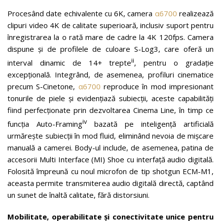
Procesând date echivalente cu 6K, camera
α6700
realizează
clipuri video 4K de calitate superioară, inclusiv suport pentru
înregistrarea la o rată mare de cadre la 4K 120fps. Camera
dispune și de profilele de culoare S-Log3, care oferă un
ii
interval dinamic de 14+ trepte
, pentru o gradație
excepțională. Integrând, de asemenea, profiluri cinematice
precum S-Cinetone,
α6700
reproduce în mod impresionant
tonurile de piele și evidențiază subiecții, aceste capabilități
fiind perfecționate prin dezvoltarea Cinema Line, în timp ce
iv
funcția Auto-Framing
bazată pe inteligență artificială
urmărește subiecții în mod fluid, eliminând nevoia de mișcare
manuală a camerei. Body-ul include, de asemenea, patina de
accesorii Multi Interface (MI) Shoe cu interfață audio digitală.
Folosită împreună cu noul microfon de tip shotgun ECM-M1,
aceasta permite transmiterea audio digitală directă, captând
un sunet de înaltă calitate, fără distorsiuni.
Mobilitate, operabilitate și conectivitate unice pentru