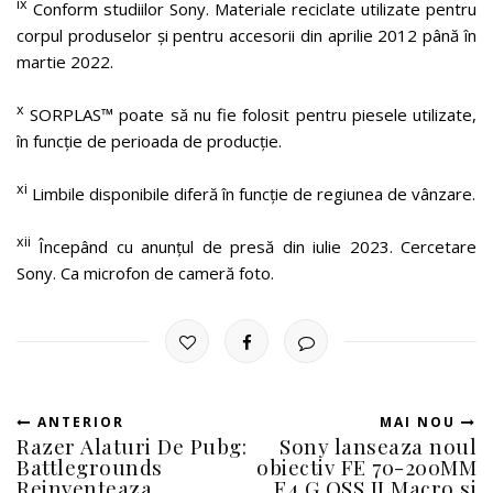
ix
Conform studiilor Sony. Materiale reciclate utilizate pentru
corpul produselor și pentru accesorii din aprilie 2012 până în
martie 2022.
x
SORPLAS™ poate să nu fie folosit pentru piesele utilizate,
în funcție de perioada de producție.
xi
Limbile disponibile diferă în funcție de regiunea de vânzare.
xii
Începând cu anunțul de presă din iulie 2023. Cercetare
Sony. Ca microfon de cameră foto.
ANTERIOR
MAI NOU
Razer Alaturi De Pubg:
Sony lanseaza noul
Battlegrounds
obiectiv FE 70-200MM
Reinventeaza
F4 G OSS II Macro si