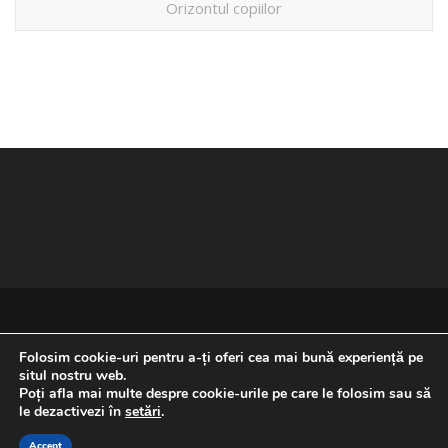
Orizontul copiilor
Folosim cookie-uri pentru a-ți oferi cea mai bună experiență pe
situl nostru web.
Poți afla mai multe despre cookie-urile pe care le folosim sau să
REVENIRE LA ÎNCEPUTUL PAGINII
le dezactivezi în
setări
.
Accept