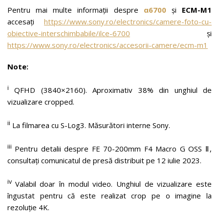
Pentru mai multe informații despre
α6700
și
ECM-M1
accesați
https://www.sony.ro/electronics/camere-foto-cu-
obiective-interschimbabile/ilce-6700
și
https://www.sony.ro/electronics/accesorii-camere/ecm-m1
Note:
i
QFHD (3840×2160). Aproximativ 38% din unghiul de
vizualizare cropped.
ii
La filmarea cu S-Log3. Măsurători interne Sony.
iii
Pentru detalii despre FE 70-200mm F4 Macro G OSS Ⅱ,
consultați comunicatul de presă distribuit pe 12 iulie 2023.
iv
Valabil doar în modul video. Unghiul de vizualizare este
îngustat pentru că este realizat crop pe o imagine la
rezoluție 4K.