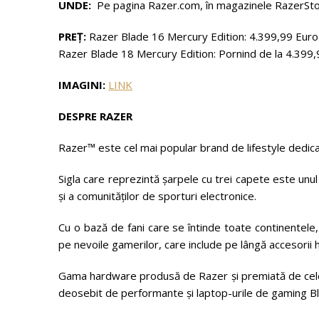
UNDE:
Pe pagina Razer.com, în magazinele RazerStore 
PREȚ:
Razer Blade 16 Mercury Edition: 4.399,99 Euro
Razer Blade 18 Mercury Edition: Pornind de la 4.399
IMAGINI:
LINK
DESPRE RAZER
Razer™ este cel mai popular brand de lifestyle dedicat
Sigla care reprezintă șarpele cu trei capete este unul
și a comunităților de sporturi electronice.
Cu o bază de fani care se întinde toate continentele
pe nevoile gamerilor, care include pe lângă accesorii h
Gama hardware produsă de Razer și premiată de cele m
deosebit de performante și laptop-urile de gaming B