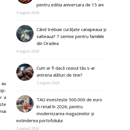
pentru editia aniversara de 15 ani
5 august 2026
Când trebuie curățate canapeaua și
salteaua? 7 semne pentru familiile
din Oradea
4 august 2026
Cum ar fi dacă ceasul tău s-ar
antrena alături de tine?
3 august 2026
au
top-
er a
TAG investește 500.000 de euro
ste
în retail în 2026, pentru
mai
modernizarea magazinelor și
extinderea portofoliului
3 august 2026