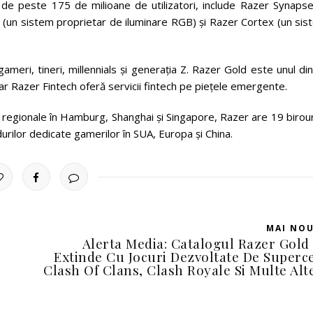
 de peste 175 de milioane de utilizatori, include Razer Synapse
 (un sistem proprietar de iluminare RGB) și Razer Cortex (un sis
meri, tineri, millennials și generația Z. Razer Gold este unul di
 iar Razer Fintech oferă servicii fintech pe piețele emergente.
dii regionale în Hamburg, Shanghai și Singapore, Razer are 19 birour
durilor dedicate gamerilor în SUA, Europa și China.
MAI NO
Alerta Media: Catalogul Razer Gold
Extinde Cu Jocuri Dezvoltate De Superce
Clash Of Clans, Clash Royale Si Multe Alt