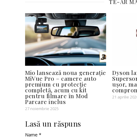
TE-AR MA
Mio lansează noua generație
Dyson l
MiVue Pro – camere auto
Superson
premium cu protecție
ușor, ma
completă, acum cu kit
comprom
pentru filmare în Mod
21 aprilie 202
Parcare inclus
27 noiembrie 2025
Lasă un răspuns
Name *