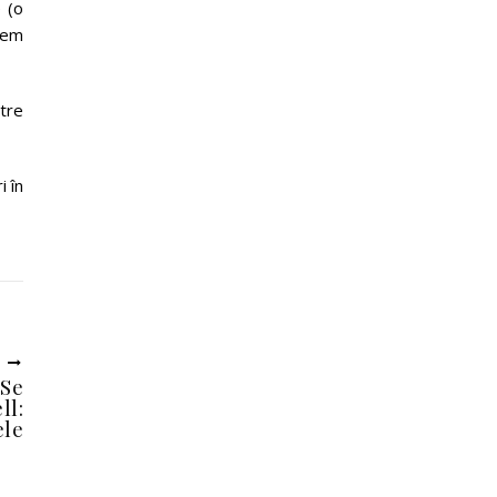
 (o
tem
ntre
i în
U
 Se
ll:
ele