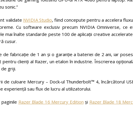
u sonic.”
unt validate
NVIDIA Studio
, fiind concepute pentru a accelera fluxu
supreme. Cu software exclusiv precum NVIDIA Omniverse, ce e
ele mai înalte standarde peste 100 de aplicații creative accelerat
ră cusur.
de fabricație de 1 an și o garanție a bateriei de 2 ani, iar poses
pentru clienți al Razer, un etalon în industrie. Înscrierea opțional
e griji.
orii de culoare Mercury – Dock-ul Thunderbolt™ 4, încărcătorul U
experiență sau flux de lucru al utilizatorului.
i paginile
Razer Blade 16 Mercury Edition
și
Razer Blade 18 Merc