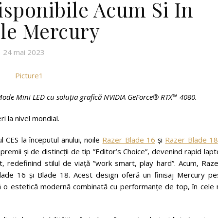
Disponibile Acum Si In
ile Mercury
24 mai 2023
ode Mini LED cu soluția grafică NVIDIA GeForce® RTX™ 4080.
i la nivel mondial.
 CES la începutul anului, noile
Razer Blade 16
și
Razer Blade 18
remii și de distincții de tip ”Editor’s Choice”, devenind rapid lap
ut, redefinind stilul de viață ”work smart, play hard”. Acum, Raz
 Blade 16 și Blade 18. Acest design oferă un finisaj Mercury pe
ută o estetică modernă combinată cu performanțe de top, în cele 