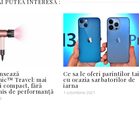
I PUTEA INTERESA :
ansează
Ce sa le oferi parintilor ta
ic™ Travel: mai
cu ocazia sarbatorilor de
i compact, fără
iarna
is de performanță
1 octombrie 2021
6