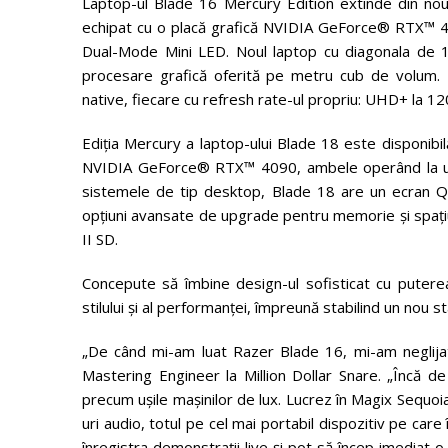
Laptop-ul Blade 16 Mercury Edition extinde din nou l
echipat cu o placă grafică NVIDIA GeForce® RTX™ 40
Dual-Mode Mini LED. Noul laptop cu diagonala de 16
procesare grafică oferită pe metru cub de volum. 
native, fiecare cu refresh rate-ul propriu: UHD+ la 
Ediția Mercury a laptop-ului Blade 18 este disponib
NVIDIA GeForce® RTX™ 4090, ambele operând la un 
sistemele de tip desktop, Blade 18 are un ecran 
opțiuni avansate de upgrade pentru memorie și spați
II SD.
Concepute să îmbine design-ul sofisticat cu puter
stilului și al performanței, împreună stabilind un nou s
„De când mi-am luat Razer Blade 16, mi-am neglijat 
Mastering Engineer la Million Dollar Snare. „Încă de 
precum ușile mașinilor de lux. Lucrez în Magix Sequoia
uri audio, totul pe cel mai portabil dispozitiv pe care
înregistra demonstrații live și pot să încep imedia