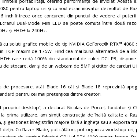
imitele portabilității, oferind performanțe de invidiat. Acesta 
80 pentru laptop-uri și cu noul ecran inovator dezvoltat de Raz
 inch întrece orice concurent din punctul de vedere al puterii
Ecranul Dual-Mode Mini LED se poate comuta între două rezolu
120Hz și FHD+ la 240Hz.
ilă cu soluții grafice mobile de tip NVIDIA GeForce® RTX™ 4080 
TGP maxim de 175W. Fiind cea mai bună alternativă de a înlo
QHD+ care redă 100% din standardul de culori DCI-P3, dispune
u de stocare, dar și de un webcam de 5MP și cititor de carduri U
ea de procesare, atât Blade 16 cât și Blade 18 reprezintă apog
tandard pentru cei mai pretențioși dintre creatori.
propriul desktop”, a declarat Nicolas de Porcel, fondator și Ch
la prima utilizare, am simțit construcția de înaltă calitate a Ra
, și gestionez înregistrări majore fără a îngheța sau a exporta tr
 îl dețin. Cu Razer Blade, pot călători, pot organiza workshop-uri,
t o sesiune de gaming folosind GPU-ul RTX 4080 pentru laptop. Ra