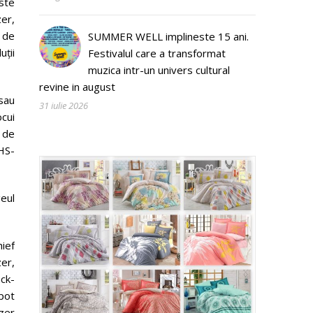
este
er,
 de
SUMMER WELL implineste 15 ani.
ții
Festivalul care a transformat
muzica intr-un univers cultural
revine in august
sau
31 iulie 2026
cui
 de
HS-
eul
ief
zer,
ack-
 pot
zer