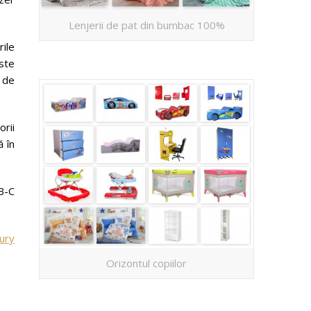
Lenjerii de pat din bumbac 100%
rile
ste
e de
orii
ă în
SB-C
ury
Orizontul copiilor