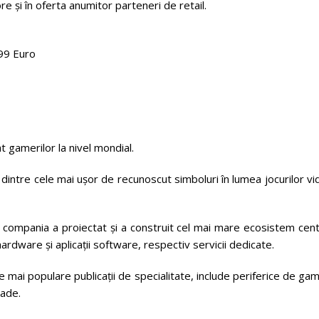
și în oferta anumitor parteneri de retail.
,99 Euro
 gamerilor la nivel mondial.
 dintre cele mai ușor de recunoscut simboluri în lumea jocurilor v
, compania a proiectat și a construit cel mai mare ecosistem cen
ardware și aplicații software, respectiv servicii dedicate.
ai populare publicații de specialitate, include periferice de ga
lade.