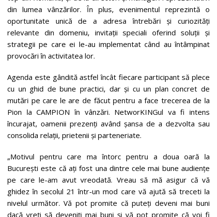
din lumea vânzărilor. În plus, evenimentul reprezintă o
oportunitate unică de a adresa întrebări și curiozități
relevante din domeniu, invitații speciali oferind soluții și
strategii pe care ei le-au implementat când au întâmpinat
provocări în activitatea lor.
Agenda este gândită astfel încât fiecare participant să plece
cu un ghid de bune practici, dar şi cu un plan concret de
mutări pe care le are de făcut pentru a face trecerea de la
Pion la CAMPION în vânzări. NetworKINGul va fi intens
încurajat, oamenii prezenți având șansa de a dezvolta sau
consolida relații, prietenii și parteneriate.
„Motivul pentru care ma întorc pentru a doua oară la
București este că ați fost una dintre cele mai bune audiențe
pe care le-am avut vreodată. Vreau să mă asigur că vă
ghidez în secolul 21 într-un mod care vă ajută să treceti la
nivelul următor. Vă pot promite că puteți deveni mai buni
dacă vreți să deveniți mai buni și vă pot promite că voi fi