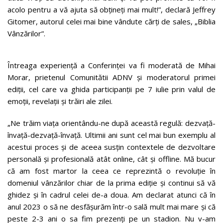
acolo pentru a vă ajuta să obțineți mai mult!”, declară Jeffrey
Gitomer, autorul celei mai bine vândute cărți de sales, „Biblia
Vânzărilor”.
Întreaga experiență a Conferinței va fi moderată de Mihai
Morar, prietenul Comunitătii ADNV și moderatorul primei
ediții, cel care va ghida participanții pe 7 iulie prin valul de
emoții, revelații și trăiri ale zilei.
„Ne trăim viața orientându-ne după această regulă: dezvață-
învață-dezvață-învață. Ultimii ani sunt cel mai bun exemplu al
acestui proces și de aceea susțin contextele de dezvoltare
personală și profesională atât online, cât și offline. Mă bucur
că am fost martor la ceea ce reprezintă o revoluție în
domeniul vânzărilor chiar de la prima ediție și continui să vă
ghidez și în cadrul celei de-a doua. Am declarat atunci că în
anul 2023 o să ne desfășurăm într-o sală mult mai mare și că
peste 2-3 ani o sa fim prezenți pe un stadion. Nu v-am