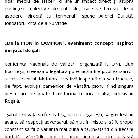
doar mediul de afaceri, ci are un impact direct și asupra
credințelor colective ale publicului, care se ferește de o
asociere directă cu termenul”, spune Andrei Dunuță,
fondatorul Arta de a Nu vinde.
„De la PION la CAMPION”, eveniment concept inspirat
din jocul de șah
Conferința Națională de Vânzări, organizată la ONE Club
București, creează o legătură puternică între jocul vânzărilor
și cel al șahului. Metafora creativă inspirată din șah traduce,
de fapt, evoluția oamenilor de vânzări, pionul fiind singura
piesă care se poate transforma în oricare alta, inclusiv în
Regină.
„Șahul te învaţă să fii strateg, să te pregăteşti, să gândeşti în
avans, să respecţi adversarul, să muţi în linişte şi să îţi propui
constant să fii o variantă mai bună a ta, învăţând din fiecare
partidă. Vânzările pot fi ușor înțelese din această