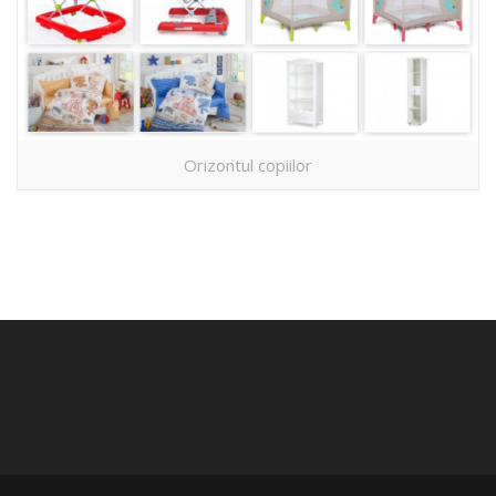
Orizontul copiilor