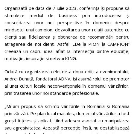
Organizată pe data de 7 iulie 2023, conferința își propune să
stimuleze mediul de business prin introducerea și
consolidarea unor noi perspective în domeniu despre
mindsetul unui campion, dezvoltarea unor relații autentice cu
clienții sau fidelizarea și obținerea de recomandări pentru
atragerea de noi clienți. Astfel, „De la PION la CAMPION”
creează un cadru ideal aflat la intersecția dintre educație,
motivație, inspirație și networKING.
Odată cu organizarea celei de-a doua ediții a evenimentului,
Andrei Dunuță, fondatorul ADNV, își asumă rolul de promotor
al unei culturi locale neconvenționale în domeniul vânzărilor,
prin trasarea unor noi standarde profesionale.
„Mi-am propus să schimb vânzările în România și România
prin vânzări. Pe plan local mai ales, domeniul vânzărilor a fost
greșit înțeles și aplicat, fiind adesea asociat cu manipularea
sau agresivitatea. Această percepție, însă, nu destabilizează