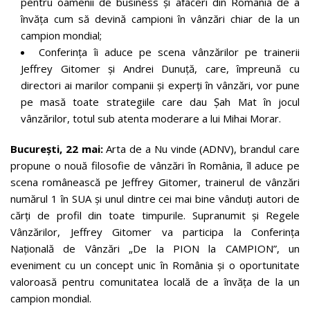
pentru oamenii de business și afaceri din România de a
învăța cum să devină campioni în vânzări chiar de la un
campion mondial;
Conferința îi aduce pe scena vânzărilor pe trainerii
Jeffrey Gitomer și Andrei Dunuță, care, împreună cu
directori ai marilor companii și experți în vânzări, vor pune
pe masă toate strategiile care dau Șah Mat în jocul
vânzărilor, totul sub atenta moderare a lui Mihai Morar.
București, 22 mai:
Arta de a Nu vinde (ADNV), brandul care
propune o nouă filosofie de vânzări în România, îl aduce pe
scena românească pe Jeffrey Gitomer, trainerul de vânzări
numărul 1 în SUA și unul dintre cei mai bine vânduți autori de
cărți de profil din toate timpurile. Supranumit și Regele
Vânzărilor, Jeffrey Gitomer va participa la Conferința
Națională de Vânzări „De la PION la CAMPION”, un
eveniment cu un concept unic în România și o oportunitate
valoroasă pentru comunitatea locală de a învăța de la un
campion mondial.