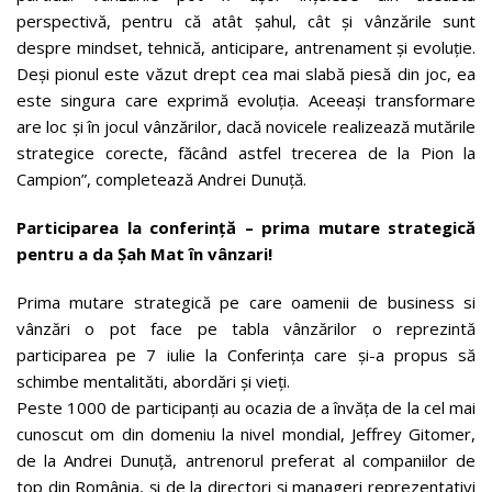
perspectivă, pentru că atât şahul, cât şi vânzările sunt
despre mindset, tehnică, anticipare, antrenament și evoluție.
Deși pionul este văzut drept cea mai slabă piesă din joc, ea
este singura care exprimă evoluția. Aceeași transformare
are loc și în jocul vânzărilor, dacă novicele realizează mutările
strategice corecte, făcând astfel trecerea de la Pion la
Campion”, completează Andrei Dunuță.
Participarea la conferință – prima mutare strategică
pentru a da Șah Mat în vânzari!
Prima mutare strategică pe care oamenii de business si
vânzări o pot face pe tabla vânzărilor o reprezintă
participarea pe 7 iulie la Conferința care și-a propus să
schimbe mentalităti, abordări și vieți.
Peste 1000 de participanți au ocazia de a învăța de la cel mai
cunoscut om din domeniu la nivel mondial, Jeffrey Gitomer,
de la Andrei Dunuţă, antrenorul preferat al companiilor de
top din România, şi de la directori şi manageri reprezentativi