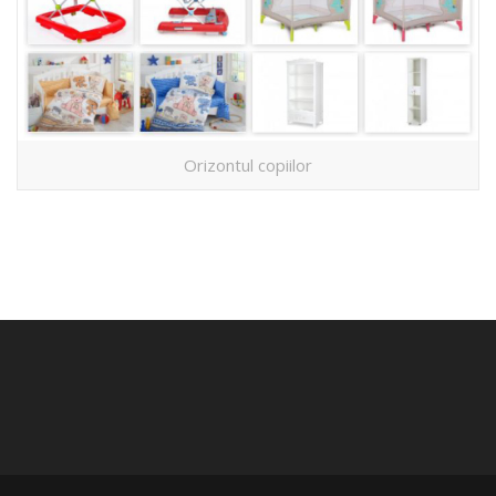
Orizontul copiilor