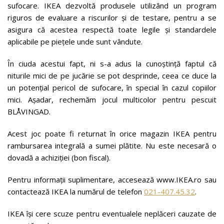
sufocare. IKEA dezvoltă produsele utilizând un program
riguros de evaluare a riscurilor și de testare, pentru a se
asigura că acestea respectă toate legile și standardele
aplicabile pe piețele unde sunt vândute.
În ciuda acestui fapt, ni s-a adus la cunoștință faptul că
niturile mici de pe jucărie se pot desprinde, ceea ce duce la
un potențial pericol de sufocare, în special în cazul copiilor
mici. Așadar, rechemăm jocul multicolor pentru pescuit
BLÅVINGAD.
Acest joc poate fi returnat în orice magazin IKEA pentru
rambursarea integrală a sumei plătite. Nu este necesară o
dovadă a achiziției (bon fiscal).
Pentru informații suplimentare, accesează www.IKEA.ro sau
contactează IKEA la numărul de telefon
021-407.45.32
.
IKEA își cere scuze pentru eventualele neplăceri cauzate de