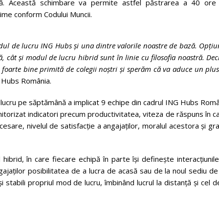
ână. Această schimbare va permite astfel păstrarea a 40 ore
time conform Codului Muncii.
odul de lucru ING Hubs și una dintre valorile noastre de bază. Opți
 cât și modul de lucru hibrid sunt în linie cu filosofia noastră. Dec
 foarte bine primită de colegii noștri și sperăm că va aduce un plu
G Hubs România.
de lucru pe săptămână a implicat 9 echipe din cadrul ING Hubs Rom
itorizat indicatori precum productivitatea, viteza de răspuns în c
esare, nivelul de satisfacție a angajaților, moralul acestora și gr
brid, în care fiecare echipă în parte își definește interacțiunile
gajaților posibilitatea de a lucra de acasă sau de la noul sediu d
 stabili propriul mod de lucru, îmbinând lucrul la distanță și cel d