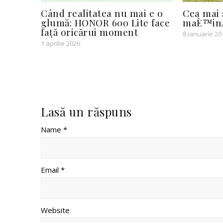
Când realitatea nu mai e o
Cea mai
glumă: HONOR 600 Lite face
maÈ™inÄƒ
față oricărui moment
8 ianuarie 20
1 aprilie 2026
Lasă un răspuns
Name *
Email *
Website