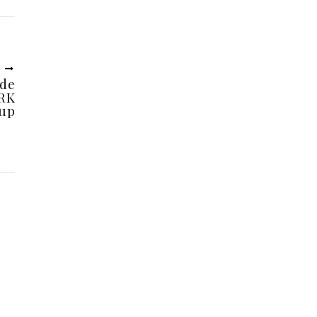
U
 de
BRK
oup