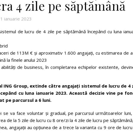
cra 4 zile pe săptămână
1 ianuarie 2023
istemul de lucru de 4 zile pe săptămână începând cu luna ianua
brid
ceri de 113M € și aproximativ 1.600 angajați, cu estimarea de a
ă la finele anului 2023
u abilități de business, în completarea echipelor existente, devi
 ING Group, extinde către angajați sistemul de lucru de 4 z
epând cu luna ianuarie 2023. Această decizie vine pe fon
t pe parcursul a 6 luni.
 se va face voluntar și gradual, pe parcursul următoarelor luni,
a de la 5 zile de lucru cu 8 ore/zi la 4 zile de lucru pe săptămână
nea, angajații au opțiunea de a trece la varianta cu 9 ore de lucr