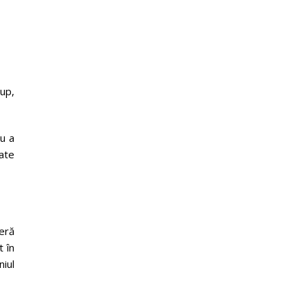
up,
u a
ate
feră
t în
niul