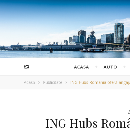
ACASA
AUTO
Acasă
Publicitate
ING Hubs România oferă angajaț
Î
ING Hubs Român