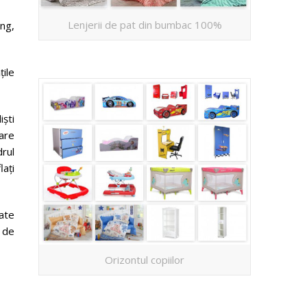
Lenjerii de pat din bumbac 100%
ng,
țile
iști
are
rul
lați
ate
 de
Orizontul copiilor