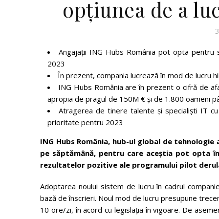
opțiunea de a lu
3
Angajații ING Hubs România pot opta pentru s
2023
În prezent, compania lucrează în mod de lucru hi
ING Hubs România are în prezent o cifră de afa
apropia de pragul de 150M € și de 1.800 oameni pân
Atragerea de tinere talente și specialiști IT c
prioritate pentru 2023
ING Hubs România, hub-ul global de tehnologie al
pe săptămână, pentru care aceștia pot opta înc
rezultatelor pozitive ale programului pilot derula
Adoptarea noului sistem de lucru în cadrul companiei
bază de înscrieri. Noul mod de lucru presupune trecere
10 ore/zi, în acord cu legislația în vigoare. De aseme