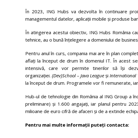
În 2023, ING Hubs va dezvolta în continuare proie
managementul datelor, aplicații mobile și produse banca
În atingerea acestui obiectiv, ING Hubs România caută
tehnice, au o bună înțelegere a domeniului de busines
Pentru anul în curs, compania mai are în plan completa
aflați la început de drum în domeniul IT. În aces
intensivă, care vor permite tinerilor să își dezv
organizației.
{Dev}School – Java League
și
International
la început de drum. Programele vor fi remunerate, iar î
Hub-ul de tehnologie din România al ING Group a înc
preliminare) și 1.600 angajați, iar planul pentru 
milioane de euro cifră de afaceri și de a extinde echi
Pentru mai multe informații puteți contacta: