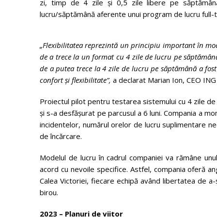
zi, timp de 4 zile și 0,5 zile libere pe săptăm
lucru/săptămână aferente unui program de lucru full-
„Flexibilitatea reprezintă un principiu important în m
de a trece la un format cu 4 zile de lucru pe săptămână,
de a putea trece la 4 zile de lucru pe săptămână a fost
confort și flexibilitate”,
a declarat Marian Ion, CEO IN
Proiectul pilot pentru testarea sistemului cu 4 zile 
și s-a desfășurat pe parcusul a 6 luni. Compania a mon
incidentelor, numărul orelor de lucru suplimentare nec
de încărcare.
Modelul de lucru în cadrul companiei va rămâne unul hi
acord cu nevoile specifice. Astfel, compania oferă an
Calea Victoriei, fiecare echipă având libertatea de a-și
birou.
2023 – Planuri de viitor