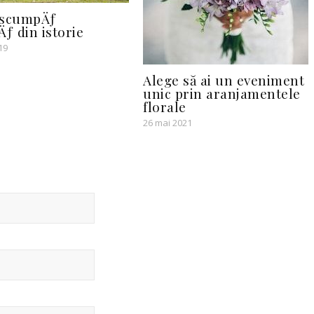
 scumpÄƒ
 din istorie
19
Alege să ai un eveniment
unic prin aranjamentele
florale
26 mai 2021