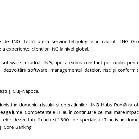
 de ING Tech) oferă servicii tehnologice în cadrul ING Gro
a experienței clienților ING la nivel global.
software in cadrul ING, apoi a extins constant portofoliul pentr
l dezvoltării software, managementul datelor, risc și conformit
ști și Cluj-Napoca.
oniști în domeniul riscului și operațiunilor, ING Hubs România o
treaga lume. Competențele IT au în continuare cel mai mare impac
telor dezvoltate în hub și 1300 de specialiști IT activi în dome
i Core Banking.