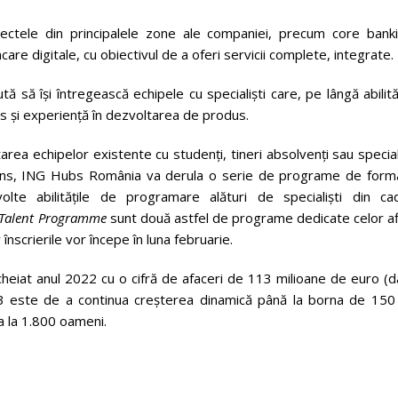
ctele din principalele zone ale companiei, precum core banki
re digitale, cu obiectivul de a oferi servicii complete, integrate.
 să își întregească echipele cu specialiști care, pe lângă abilită
s și experiență în dezvoltarea de produs.
rea echipelor existente cu studenți, tineri absolvenți sau special
t sens, ING Hubs România va derula o serie de programe de form
olte abilitățile de programare alături de specialiști din cad
 Talent Programme
sunt două astfel de programe dedicate celor af
nscrierile vor începe în luna februarie.
heiat anul 2022 cu o cifră de afaceri de 113 milioane de euro (d
2023 este de a continua creșterea dinamică până la borna de 150
pa la 1.800 oameni.