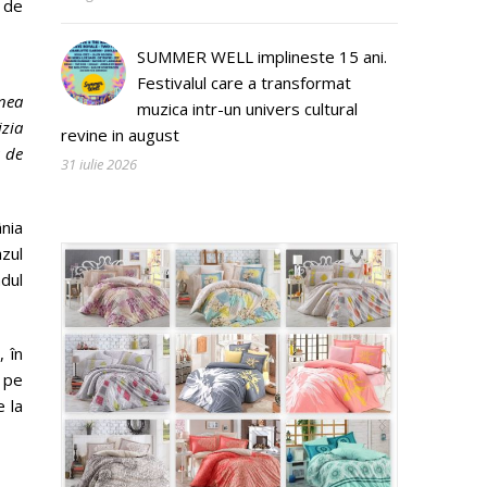
 de
SUMMER WELL implineste 15 ani.
Festivalul care a transformat
unea
muzica intr-un univers cultural
izia
revine in august
s de
31 iulie 2026
ânia
azul
adul
, în
e pe
e la