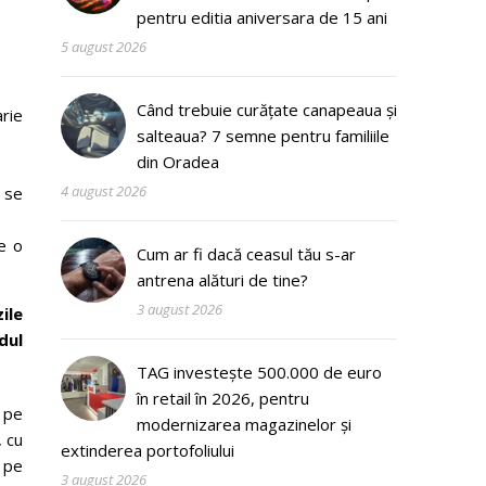
pentru editia aniversara de 15 ani
5 august 2026
Când trebuie curățate canapeaua și
rie
salteaua? 7 semne pentru familiile
din Oradea
4 august 2026
 se
ne o
Cum ar fi dacă ceasul tău s-ar
antrena alături de tine?
3 august 2026
ile
dul
TAG investește 500.000 de euro
în retail în 2026, pentru
 pe
modernizarea magazinelor și
, cu
extinderea portofoliului
u pe
3 august 2026