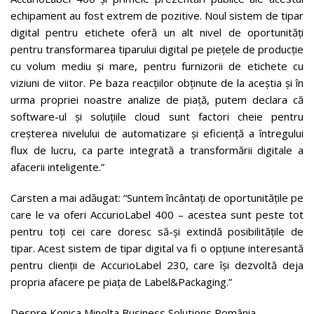
echipament au fost extrem de pozitive. Noul sistem de tipar
digital pentru etichete oferă un alt nivel de oportunități
pentru transformarea tiparului digital pe piețele de producție
cu volum mediu și mare, pentru furnizorii de etichete cu
viziuni de viitor. Pe baza reacțiilor obținute de la aceștia și în
urma propriei noastre analize de piață, putem declara că
software-ul și soluțiile cloud sunt factori cheie pentru
creșterea nivelului de automatizare și eficiență a întregului
flux de lucru, ca parte integrată a transformării digitale a
afacerii inteligente.”
Carsten a mai adăugat: “Suntem încântați de oportunitățile pe
care le va oferi AccurioLabel 400 – acestea sunt peste tot
pentru toți cei care doresc să-și extindă posibilitățile de
tipar. Acest sistem de tipar digital va fi o opțiune interesantă
pentru clienții de AccurioLabel 230, care își dezvoltă deja
propria afacere pe piața de Label&Packaging.”
Despre Konica Minolta Business Solutions România