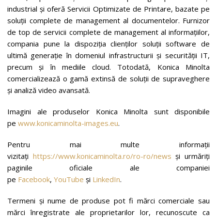
industrial şi oferă Servicii Optimizate de Printare, bazate pe
soluţii complete de management al documentelor. Furnizor
de top de servicii complete de management al informațiilor,
compania pune la dispoziția clienților soluții software de
ultimă generație în domeniul infrastructurii și securității IT,
precum și în mediile cloud. Totodată, Konica Minolta
comercializează o gamă extinsă de soluții de supraveghere
și analiză video avansată.
Imagini ale produselor Konica Minolta sunt disponibile
pe
www.konicaminolta-images.eu
.
Pentru mai multe informații
vizitați
https://www.konicaminolta.ro/ro-ro/news
și urmăriți
paginile oficiale ale companiei
pe
Facebook
,
YouTube
și
LinkedIn
.
Termeni şi nume de produse pot fi mărci comerciale sau
mărci înregistrate ale proprietarilor lor, recunoscute ca