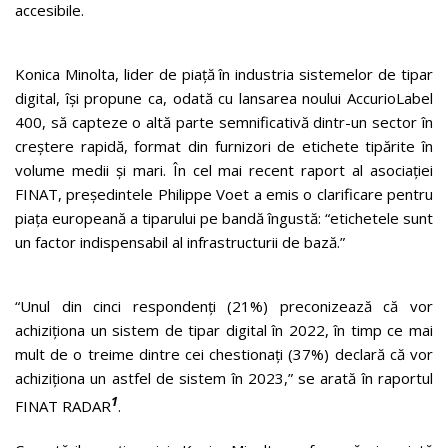
accesibile.
Konica Minolta, lider de piață în industria sistemelor de tipar
digital, își propune ca, odată cu lansarea noului AccurioLabel
400, să capteze o altă parte semnificativă dintr-un sector în
creștere rapidă, format din furnizori de etichete tipărite în
volume medii și mari. În cel mai recent raport al asociației
FINAT, președintele Philippe Voet a emis o clarificare pentru
piața europeană a tiparului pe bandă îngustă: “etichetele sunt
un factor indispensabil al infrastructurii de bază.”
“Unul din cinci respondenți (21%) preconizează că vor
achiziționa un sistem de tipar digital în 2022, în timp ce mai
mult de o treime dintre cei chestionați (37%) declară că vor
achiziționa un astfel de sistem în 2023,” se arată în raportul
1
FINAT RADAR
.