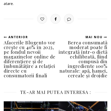
atare.
ANTERIOR
MAI NOU
Afacerile Blugento vor
Berea consumată
crește cu 40% în 2023,
moderat poate fi
pe fondul nevoii
integrată într-o dietă
magazinelor online de
echilibrată, fiind
diferențiere și de
compusă din
îmbunătățire a relației
ingrediente 100%
directe cu
naturale: apă, hamei,
consumatorii finali
cereale și drojdie
TE-AR MAI PUTEA INTERESA :