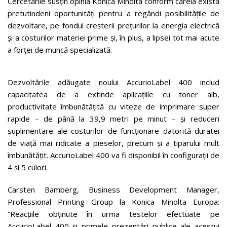
Cercetările susțin opinia Konica Minolta conform căreia există
pretutindeni oportunități pentru a regândi posibilitățile de
dezvoltare, pe fondul creșterii prețurilor la energia electrică
și a costurilor materiei prime și, în plus, a lipsei tot mai acute
a forței de muncă specializată.
Dezvoltările adăugate noului AccurioLabel 400 includ
capacitatea de a extinde aplicațiile cu toner alb,
productivitate îmbunătățită cu viteze de imprimare super
rapide – de până la 39,9 metri pe minut – și reduceri
suplimentare ale costurilor de funcționare datorită duratei
de viață mai ridicate a pieselor, precum și a tiparului mult
îmbunătățit. AccurioLabel 400 va fi disponibil în configurații de
4 și 5 culori.
Carsten Bamberg, Business Development Manager,
Professional Printing Group la Konica Minolta Europa:
“Reacțiile obținute în urma testelor efectuate pe
AccurioLabel 400 și primele prezentări publice ale acestui