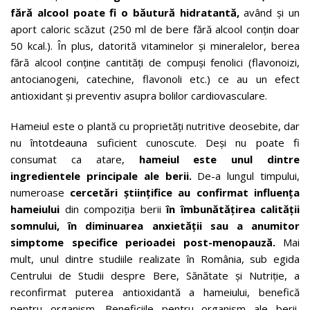
fără alcool poate fi o băutură hidratantă,
având și un
aport caloric scăzut (250 ml de bere fără alcool conțin doar
50 kcal.). În plus, datorită vitaminelor și mineralelor, berea
fără alcool conține cantități de compuși fenolici (flavonoizi,
antocianogeni, catechine, flavonoli etc.) ce au un efect
antioxidant și preventiv asupra bolilor cardiovasculare.
Hameiul este o plantă cu proprietăți nutritive deosebite, dar
nu întotdeauna suficient cunoscute. Deși nu poate fi
consumat ca atare,
hameiul este unul dintre
ingredientele principale ale berii.
De-a lungul timpului,
numeroase
cercetări științifice au confirmat influența
hameiului
din compoziția berii
în îmbunătățirea calității
somnului, în diminuarea anxietății sau a anumitor
simptome specifice perioadei post-menopauză.
Mai
mult, unul dintre studiile realizate în România, sub egida
Centrului de Studii despre Bere, Sănătate și Nutriție, a
reconfirmat puterea antioxidantă a hameiului, benefică
pentru organism. Beneficiile pentru organism ale berii,