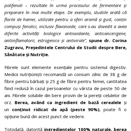
polifenoli – rezultate în urma procesului de fermentare și
preparare în mai multe etape. De exemplu, studiile
arată că
florile de hamei, utilizate pentru a oferi aromă și gust, conțin
compuși fenolici, inclusiv flavonoide, care s-au dovedit a avea
diferite activități biologice antioxidante, anticancerigene,
antiinflamatorii, estrogenice și antivirale”,
spune dr. Corina
Zugravu, Președintele Centrului de Studii despre Bere,
Sănătate și Nutriție.
Fibrele sunt elemente esențiale pentru sistemul digestiv.
Medicii nutriționiști recomandă un consum zilnic de 38 g de
fibre pentru bărbați și 25 g de fibre pentru femei, cantitatea
fiind redusă în cazul persoanelor cu vârsta de peste 50 de
ani. Fibrele solubile din bere provin de la pereţii celulelor de
orz.
Berea, având ca ingredient de bază cerealele
și
un
conținut ridicat de apă (peste 90%)
, poate fi o
opțiune bună din acest punct de vedere.
Totodată, datorită
ingredientelor 100% naturale, berea