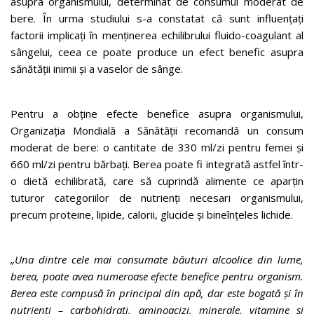
asupra organismului, determinat de consumul moderat de
bere. În urma studiului s-a constatat că sunt influențați
factorii implicați în menținerea echilibrului fluido-coagulant al
sângelui, ceea ce poate produce un efect benefic asupra
sănătății inimii și a vaselor de sânge.
Pentru a obține efecte benefice asupra organismului,
Organizația Mondială a Sănătății recomandă un consum
moderat de bere: o cantitate de 330 ml/zi pentru femei și
660 ml/zi pentru bărbați. Berea poate fi integrată astfel într-
o dietă echilibrată, care să cuprindă alimente ce aparțin
tuturor categoriilor de nutrienți necesari organismului,
precum proteine, lipide, calorii, glucide și bineînțeles lichide.
„Una dintre cele mai consumate băuturi alcoolice din lume,
berea, poate avea numeroase efecte benefice pentru organism.
Berea este compusă în principal din apă, dar este bogată și în
nutrienți – carbohidrați, aminoacizi, minerale, vitamine și