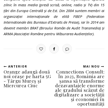
zilnic în mass media (presă scrisă, online, radio şi TV) din 15
ţări din Europa Centrală şi de Est. Din 2004 suntem membri ai
organizaţiei internaţionale de elită FIBEP (Federation
Internationale des Bureaux d’Extraits de Presse), iar în 2014 am
devenit membri BRAT (Biroului Român de Audit Transmedia) şi
ARMA (Asociaţiei Române pentru Măsurarea Audienţelor).
ANTERIOR
MAI NOU
Orange adaugă două
Connections Consult:
noi orașe pe harta 5G
În 2023, România are
- Târgu Mureș și
șansa să transforme
Miercurea Ciuc
dezavantajele enorme
ale gradului scăzut de
digitalizare a societății
și economiei în
oportunități