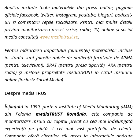
Analiza include toate materialele din presa online, paginile
oficiale facebook, twitter, instagram, youtube, bloguri, podcast-
uri si comentarii rețele socializare. Pentru mai multe detalii
privind monitorizarea presei scrise, radio, TV, online și social
media consultați
www.mediatrust.ro
.
Pentru măsurarea impactului (audienţei) materialelor incluse
în studiu sunt folosite datele de audienţă furnizate de ARMA
(pentru televiziuni), BRAT (pentru presa tiparită), ARA (pentru
radio) şi metode proprietate mediaTRUST în cazul mediului
online (inclusiv Social Media).
Despre mediaTRUST
Înființată în 1999, parte a Institute of Media Monitoring (IMM)
din Polonia,
mediaTRUST România
, este compania de
monitorizare media cu capital privat cu cea mai îndelungată
experiență pe piață si cel mai vast portofoliu de clienți.
Compania oferă clienţilor săi acces la informaţiile apărute