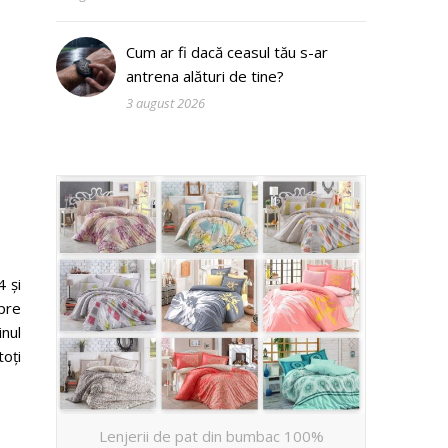
Cum ar fi dacă ceasul tău s-ar
antrena alături de tine?
3 august 2026
 și
pre
inul
toți
Lenjerii de pat din bumbac 100%