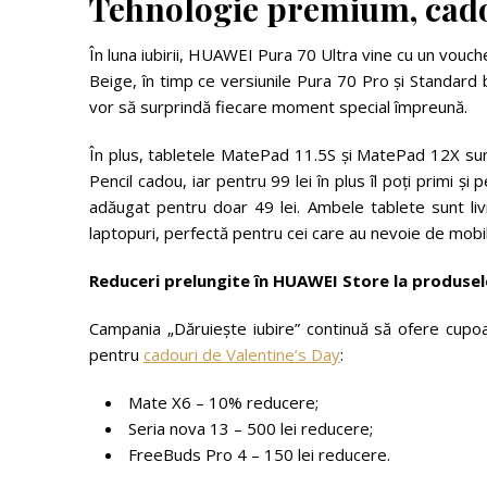
Tehnologie premium, cad
În luna iubirii, HUAWEI Pura 70 Ultra vine cu un vouch
Beige, în timp ce versiunile Pura 70 Pro și Standard 
vor să surprindă fiecare moment special împreună.
În plus, tabletele MatePad 11.5S și MatePad 12X sunt p
Pencil cadou, iar pentru 99 lei în plus îl poți primi și
adăugat pentru doar 49 lei. Ambele tablete sunt livra
laptopuri, perfectă pentru cei care au nevoie de mobi
Reduceri prelungite în HUAWEI Store la produsel
Campania „Dăruiește iubire” continuă să ofere cup
pentru
cadouri de Valentine’s Day
:
Mate X6 – 10% reducere;
Seria nova 13 – 500 lei reducere;
FreeBuds Pro 4 – 150 lei reducere.