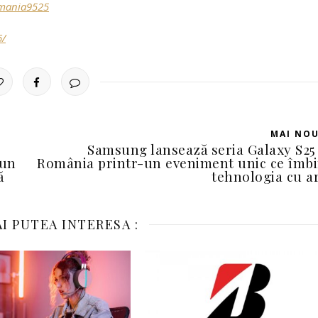
mania9525
6/
MAI NO
Samsung lansează seria Galaxy S25
 un
România printr-un eveniment unic ce îmb
ă
tehnologia cu a
I PUTEA INTERESA :