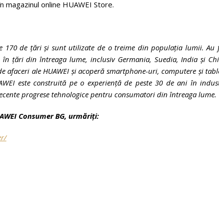
în magazinul online HUAWEI Store.
e 170 de țări și sunt utilizate de o treime din populația lumii. Au 
e în țări din întreaga lume, inclusiv Germania, Suedia, India și Ch
de afaceri ale HUAWEI și acoperă smartphone-uri, computere și tabl
AWEI este construită pe o experiență de peste 30 de ani în indus
i recente progrese tehnologice pentru consumatori din întreaga lume.
HUAWEI Consumer BG, urmăriți:
r/