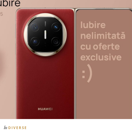
În
DIVERSE