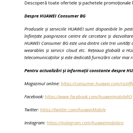
Descoperă toate ofertele și pachetele promoționale 
Despre HUAWEI Consumer BG
Produsele și serviciile HUAWEI sunt disponibile în pest
înființate paisprezece centre de cercetare și dezvoltar
HUAWEI Consumer BG este una dintre cele trei unități 
wearables și servicii cloud etc. Rețeaua globală a HU
telecomunicațiilor și este dedicată furnizării celor ma
Pentru actualizări și informații constante despre 
Magazinul online:
https://consumer.huawei.com/ro/offe
Facebook:
https://www.facebook.com/huaweimobileRO
Twitter:
https://twitter.com/huaweiMobile
Instagram:
https://instagram.com/huaweimobilero