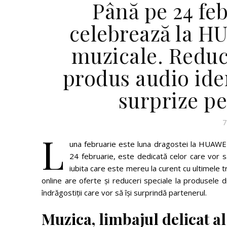
Până pe 24 fe
celebrează la H
muzicale. Reduce
produs audio iden
surprize pe
7
L
una februarie este luna dragostei la HUAWEI 
24 februarie, este dedicată celor care vor 
iubita care este mereu la curent cu ultimele 
online are oferte și reduceri speciale la produsele d
îndrăgostiții care vor să își surprindă partenerul.
Muzica, limbajul delicat a