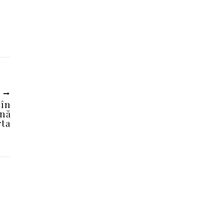
U
 în
ină
rta