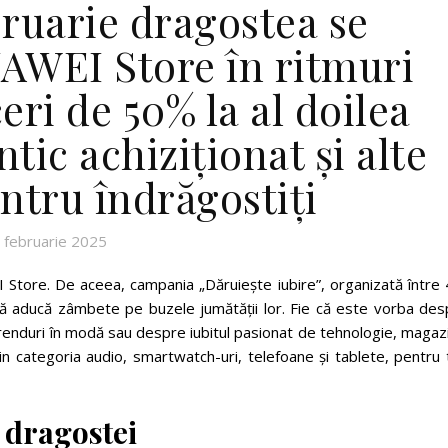
bruarie dragostea se
UAWEI Store în ritmuri
ri de 50% la al doilea
tic achiziționat și alte
ntru îndrăgostiți
 februarie 2025
Store. De aceea, campania „Dăruiește iubire”, organizată între 4
să aducă zâmbete pe buzele jumătății lor. Fie că este vorba des
trenduri în modă sau despre iubitul pasionat de tehnologie, magaz
in categoria audio, smartwatch-uri, telefoane și tablete, pentru 
l dragostei