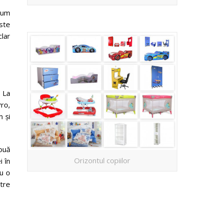
cum
ste
clar
 La
ro,
 și
ouă
Orizontul copiilor
 în
u o
tre