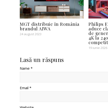
MGT distribuie în România
Philips 
brandul AIWA
aduce cl
de gener
24 august 2023
4K la 24
competit
19 iunie 2026
Lasă un răspuns
Name *
Email *
Website