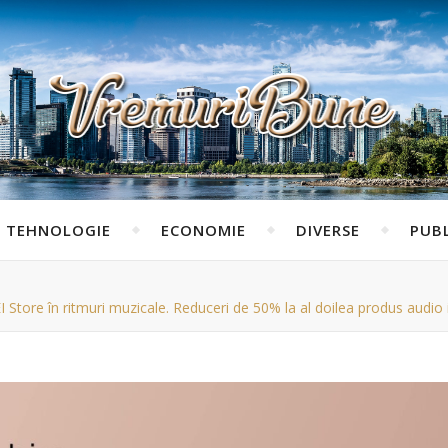
TEHNOLOGIE
ECONOMIE
DIVERSE
PUBL
ore în ritmuri muzicale. Reduceri de 50% la al doilea produs audio ide