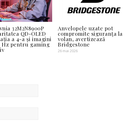
Evnia 32M2N8900P
Anvelopele uzate pot
aritatea QD-OLED
compromite siguranța la
ația a 4-a și imagini
volan, avertizează
0 Hz pentru gaming
Bridgestone
iv
26 mai 2026