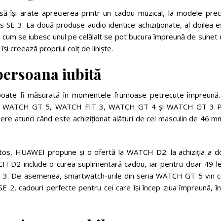
 își arate aprecierea printr-un cadou muzical, la modele pre
SE 3. La două produse audio identice achiziționate, al doilea e
el cum se iubesc unul pe celălalt se pot bucura împreună de sunet 
își creează propriul colț de liniște.
persoana iubită
 poate fi măsurată în momentele frumoase petrecute împreună.
seria WATCH GT 5, WATCH FIT 3, WATCH GT 4 și WATCH GT 3 P
e atunci când este achiziționat alături de cel masculin de 46 mm
ănătos, HUAWEI propune și o ofertă la WATCH D2: la achiziția a d
CH D2 include o curea suplimentară cadou, iar pentru doar 49 lei
ale 3. De asemenea, smartwatch-urile din seria WATCH GT 5 vin c
 2, cadouri perfecte pentru cei care își încep ziua împreună, în