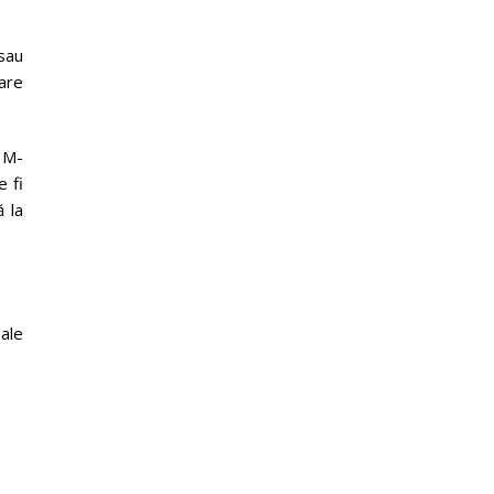
 sau
care
u M-
e fi
ă la
ale