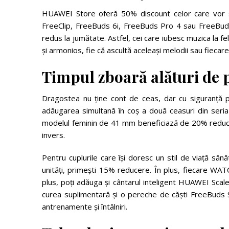
HUAWEI Store oferă 50% discount celor care vor să
FreeClip, FreeBuds 6i, FreeBuds Pro 4 sau FreeBuds 
redus la jumătate. Astfel, cei care iubesc muzica la f
și armonios, fie că ascultă aceleași melodii sau fiecare 
Timpul zboară alături de 
Dragostea nu ține cont de ceas, dar cu siguranță
adăugarea simultană în coș a două ceasuri din 
modelul feminin de 41 mm beneficiază de 20% reducer
invers.
Pentru cuplurile care își doresc un stil de viață s
unități, primești 15% reducere. În plus, fiecare WAT
plus, poți adăuga și cântarul inteligent HUAWEI Sc
curea suplimentară și o pereche de căști FreeBuds SE
antrenamente și întâlniri.