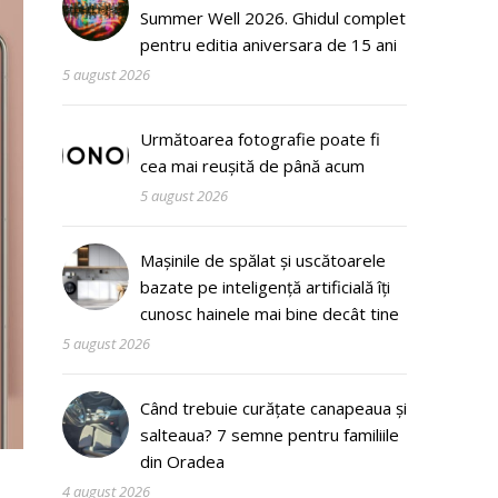
Summer Well 2026. Ghidul complet
pentru editia aniversara de 15 ani
5 august 2026
Următoarea fotografie poate fi
cea mai reușită de până acum
5 august 2026
Mașinile de spălat și uscătoarele
bazate pe inteligență artificială îți
cunosc hainele mai bine decât tine
5 august 2026
Când trebuie curățate canapeaua și
salteaua? 7 semne pentru familiile
din Oradea
4 august 2026