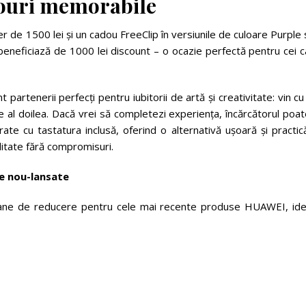
ouri memorabile
er de 1500 lei și un cadou FreeClip în versiunile de culoare Purple
beneficiază de 1000 lei discount – o ocazie perfectă pentru cei 
artenerii perfecți pentru iubitorii de artă și creativitate: vin c
 pe al doilea. Dacă vrei să completezi experiența, încărcătorul poat
te cu tastatura inclusă, oferind o alternativă ușoară și practic
litate fără compromisuri.
e nou-lansate
oane de reducere pentru cele mai recente produse HUAWEI, ide