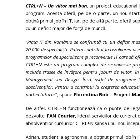
CTRL+N – Un viitor mai bun
, un proiect educațional 
program. Acesta oferă, pe de o parte, un nou start, o
obțină primul job în IT, iar, pe de altă parte, oferă su
cu un deficit major de forță de muncă.
“
Piața IT din România se confruntă cu un deficit masi
20.000 de specialiști. Putem contribui la rezolvarea ace
programelor de specializare și reconversie IT care să o
CTRL+N este un program complex de reconversie profes
Include trasee de învățare pentru joburi de viitor, î
Management sau Design.
Însă, astfel de programe t
absolvenților. Pentru a contribui la creșterea educație
partea tuturor
”, spune
Florentina Bob – Project M
De altfel, CTRL+N funcționează ca o punte de legă
dezvolte.
FAN Courier
, liderul serviciilor de curier
absolvenților cursurilor CTRL+N șansa unui nou începu
Adrian, student la agronomie, a obținut primul job în 