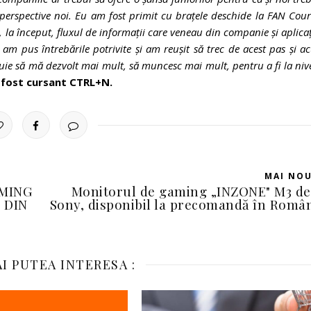
erspective noi. Eu am fost primit cu brațele deschide la FAN Cour
ă, la început, fluxul de informații care veneau din companie și aplicaț
 am pus întrebările potrivite și am reușit să trec de acest pas și 
buie să mă dezvolt mai mult, să muncesc mai mult, pentru a fi la niv
, fost cursant CTRL+N.
MAI NO
AMING
Monitorul de gaming „INZONE" M3 de
 DIN
Sony, disponibil la precomandă în Româ
I PUTEA INTERESA :