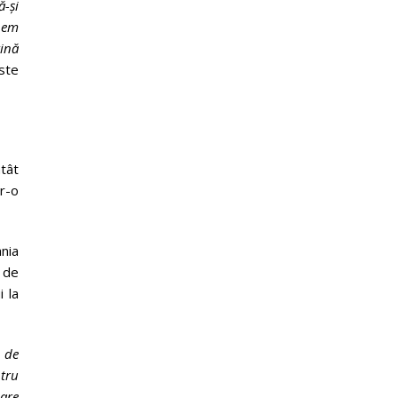
ă-și
inem
ină
ste
tât
tr-o
nia
 de
i la
t de
ntru
care