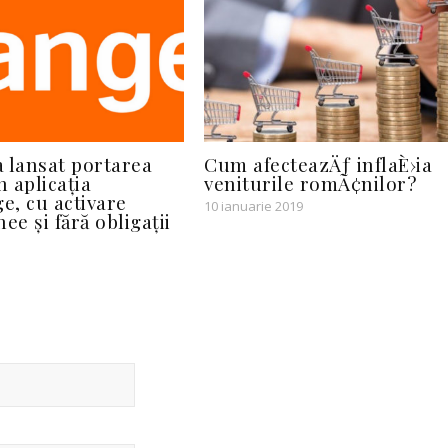
 lansat portarea
Cum afecteazÄƒ inflaÈ›ia
n aplicația
veniturile romÃ¢nilor?
, cu activare
10 ianuarie 2019
ee și fără obligații