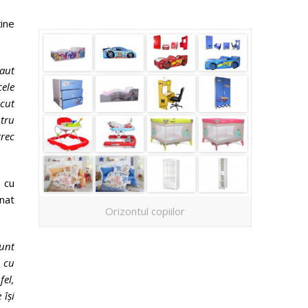
ine
caut
cele
ăcut
ntru
trec
 cu
nat
Orizontul copiilor
sunt
 cu
fel,
 își