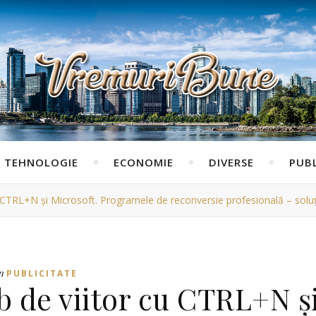
TEHNOLOGIE
ECONOMIE
DIVERSE
PUBL
 CTRL+N și Microsoft. Programele de reconversie profesională – soluția
n
PUBLICITATE
b de viitor cu CTRL+N ș