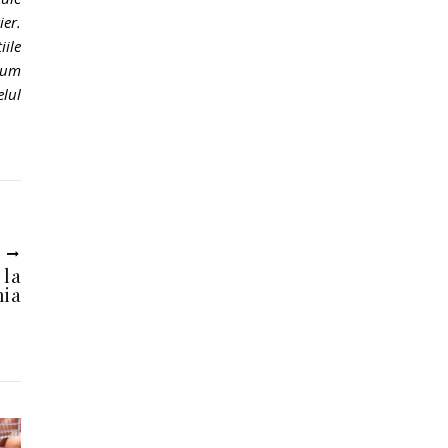
ier.
iile
acum
elul
U
 la
nia