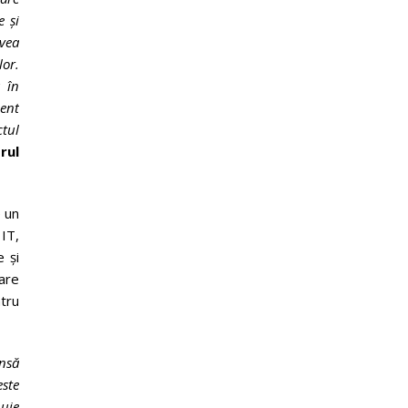
e și
vea
lor.
ă în
ient
tul
rul
e un
IT,
e și
care
ntru
nsă
este
buie