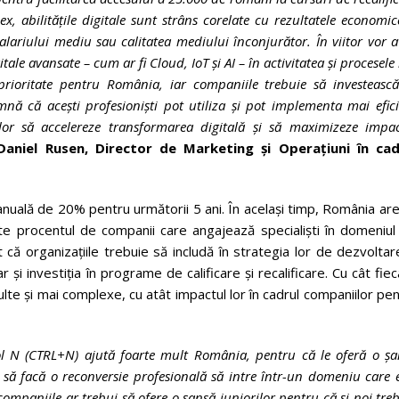
x, abilitățile digitale sunt strâns corelate cu rezultatele economic
 salariului mediu sau calitatea mediului înconjurător
.
În viitor v
or a
ale avansate – cum ar fi Cloud, IoT și AI – în activitatea și procesele 
 prioritate pentru România, iar companiile trebuie să investeasc
amnă că acești profesioniști pot utiliza și pot implementa mai efic
lor să accelereze transformarea digitală și să maximizeze impac
Daniel Rusen, Director de Marketing și Operațiuni în cad
 anuală de 20% pentru următorii 5 ani. În același timp, România ar
e procentul de companii care angajează specialiști în domeniul 
 că organizațiile trebuie să includă în strategia lor de dezvoltar
dar și investiția în programe de calificare și recalificare. Cu cât fie
ulte și mai complexe, cu atât impactul lor în cadrul companiilor pe
 N (CTRL+N) ajută foarte mult România, pentru că le oferă o șa
 să facă o reconversie profesională să intre într-un domeniu care 
 companiile ar trebui să ofere o șansă juniorilor pentru că și noi tre