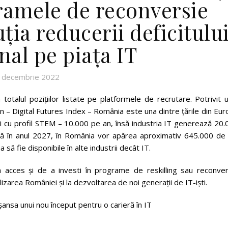
ramele de reconversie
ția reducerii deficitulu
nal pe piața IT
 decembrie 2022
totalul pozițiilor listate pe platformele de recrutare. Potrivit 
an – Digital Futures Index – România este una dintre țările din Eu
i cu profil STEM – 10.000 pe an, însă industria IT generează 20.
nă în anul 2027, în România vor apărea aproximativ 645.000 de 
 să fie disponibile în alte industrii decât IT.
a acces și de a investi în programe de reskilling sau reconver
alizarea României și la dezvoltarea de noi generații de IT-iști.
ansa unui nou început pentru o carieră în IT