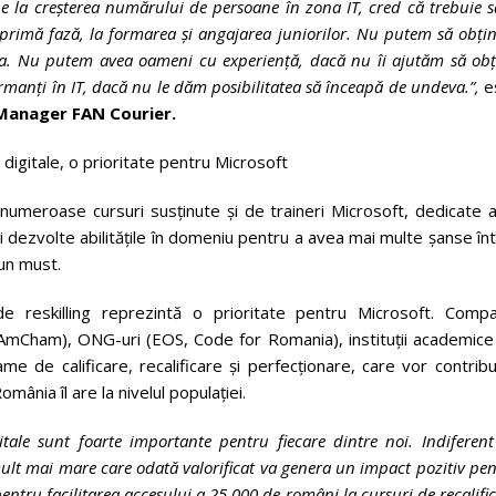
e la creșterea numărului de persoane în zona IT, cred că trebuie s
în primă fază, la formarea și angajarea juniorilor. Nu putem să obț
ta. Nu putem avea oameni cu experiență, dacă nu îi ajutăm să obț
anți în IT, dacă nu le dăm posibilitatea să înceapă de undeva.”,
e
 Manager FAN Courier.
digitale, o prioritate pentru Microsoft
numeroase cursuri susținute și de traineri Microsoft, dedicate a
și dezvolte abilitățile în domeniu pentru a avea mai multe șanse în
un must.
e reskilling reprezintă o prioritate pentru Microsoft. Compa
 AmCham), ONG-uri (EOS, Code for Romania), instituții academice
 de calificare, recalificare și perfecționare, care vor contribu
ânia îl are la nivelul populației.
tale sunt foarte importante pentru fiecare dintre noi. Indiferen
 mult mai mare care odată valorificat va genera un impact pozitiv pe
pentru facilitarea accesului a 25.000 de români la cursuri de recalifi