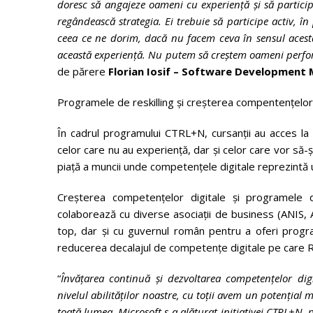
doresc să angajeze oameni cu experiență și să particip
regândească strategia. Ei trebuie să participe activ, 
ceea ce ne dorim, dacă nu facem ceva în sensul aces
această experiență. Nu putem să creștem oameni perform
de părere
Florian Iosif – Software Development
Programele de reskilling și creșterea compentențelor 
În cadrul programului CTRL+N, cursanții au acces la 
celor
care nu au experiență, dar și celor care vor să-
piață a muncii unde competențele digitale reprezintă 
Creșterea competențelor digitale și programele d
colaborează cu diverse asociații de business (ANIS,
top, dar și cu guvernul român pentru a oferi programe
reducerea decalajul de competențe digitale pe care Rom
“
Învățarea continuă și dezvoltarea competențelor digi
nivelul abilităților noastre, cu toții avem un potențial
toată lumea.
Microsoft s-a alăturat inițiativei CTRL+N, 