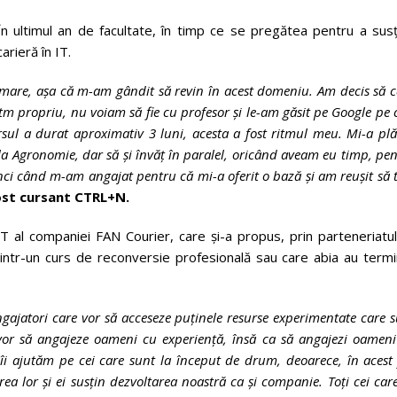
În ultimul an de facultate, în timp ce se pregătea pentru a susț
arieră în IT.
mare, așa că m-am gândit să revin în acest domeniu. Am decis să 
itm propriu, nu voiam să fie cu profesor și le-am găsit pe Google pe 
ul a durat aproximativ 3 luni, acesta a fost ritmul meu. Mi-a pl
a Agronomie, dar să și învăț în paralel, oricând aveam eu timp, pe
unci când m-am angajat pentru că mi-a oferit o bază și am reușit să 
ost cursant CTRL+N.
T al companiei FAN Courier, care și-a propus, prin parteneriatul
intr-un curs de reconversie profesională sau care abia au termi
gajatori care vor să acceseze puținele resurse experimentate care 
vor să angajeze oameni cu experiență, însă ca să angajezi oameni
 îi ajutăm pe cei care sunt la început de drum, deoarece, în acest 
ea lor și ei susțin dezvoltarea noastră ca și companie. Toți cei care