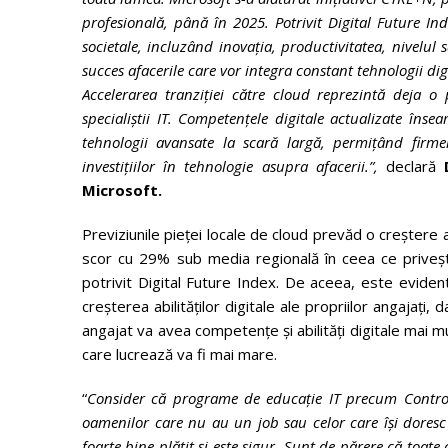
profesională, până în 2025. Potrivit Digital Future Inde
societale, incluzând inovația, productivitatea, nivelul
succes afacerile care vor integra constant tehnologii digit
Accelerarea tranziției către cloud reprezintă deja o
specialiștii IT. Competențele digitale actualizate înse
tehnologii avansate la scară largă, permițând firme
investițiilor în tehnologie asupra afacerii.”,
declară
Microsoft.
Previziunile pieței locale de cloud prevăd o creștere
scor cu 29% sub media regională în ceea ce priveșt
potrivit Digital Future Index. De aceea, este evident
creșterea abilităților digitale ale propriilor angajați, 
angajat va avea competențe și abilități digitale mai m
care lucrează va fi mai mare.
“
Consider că programe de educație IT precum Control
oamenilor care nu au un job sau celor care își doresc
foarte bine plătit și este sigur. Sunt de părere că toate