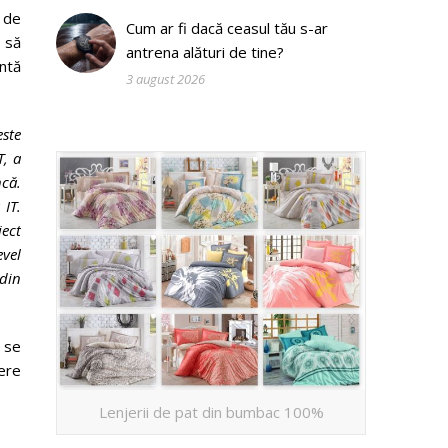
l de
Cum ar fi dacă ceasul tău s-ar
i să
antrena alături de tine?
untă
3 august 2026
este
T, a
ncă.
IT.
ject
vel
 din
 se
fere
Lenjerii de pat din bumbac 100%