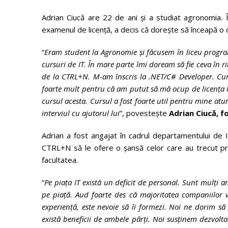
Adrian Ciucă are 22 de ani și a studiat agronomia. 
examenul de licență, a decis că dorește să înceapă o c
“
Eram student la Agronomie și făcusem în liceu progra
cursuri de IT. În mare parte îmi doream să fie ceva în r
de la CTRL+N. M-am înscris la .NET/C# Developer. Curs
foarte mult pentru că am putut să mă ocup de licența l
cursul acesta. Cursul a fost foarte util pentru mine at
interviul cu ajutorul lui
”, povestește
Adrian Ciucă, f
Adrian a fost angajat în cadrul departamentului de I
CTRL+N să le ofere o șansă celor care au trecut pr
facultatea.
“
Pe piața IT există un deficit de personal.
Sunt mulți an
pe piață. Aud foarte des că majoritatea companiilor 
experiență, este nevoie să îi formezi. Noi ne dorim să
există beneficii de ambele părți. Noi susținem dezvoltar