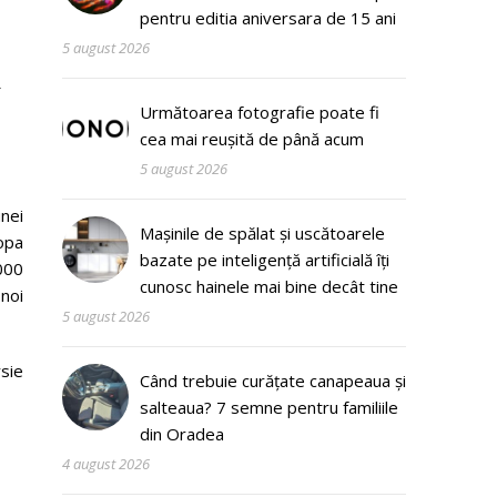
pentru editia aniversara de 15 ani
5 august 2026
i
Următoarea fotografie poate fi
cea mai reușită de până acum
5 august 2026
unei
Mașinile de spălat și uscătoarele
ropa
bazate pe inteligență artificială îți
000
cunosc hainele mai bine decât tine
noi
5 august 2026
sie
Când trebuie curățate canapeaua și
salteaua? 7 semne pentru familiile
din Oradea
4 august 2026