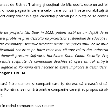
lansat de Bittnet Training și susținut de Microsoft, este un astfe
 nouă pagină în cariera celor care vor să învețe noi abilități ș
port companiilor în a găsi candidații potriviți pe o piață ce se confr
v de profesioniști. Doar în 2022, putem vorbi de un deficit de p
stei probleme prin dezvoltarea proiectelor sustenabile de educație I
fere comunității skillurile necesare pentru ocuparea unui loc de mu
ională construit pe baza celor mai căutate roluri din industria 
n domenii precum: Software, Hardware, Data, Cloud, Security, Pro
rebuie susținute de companiile deschise să ofere un rol entry-le
i digitale în România este necesar să existe implicare și deschidere
anager CTRL+N.
tură între oameni și companii care își doresc să crească și să
at din România, se numără printre companiile care și-au propus să o
t.
IT în cadrul companiei FAN Courier