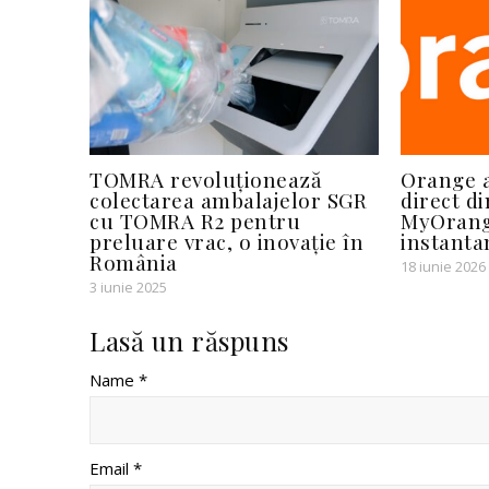
TOMRA revoluționează
Orange a
colectarea ambalajelor SGR
direct di
cu TOMRA R2 pentru
MyOrange
preluare vrac, o inovație în
instantan
România
18 iunie 2026
3 iunie 2025
Lasă un răspuns
Name *
Email *