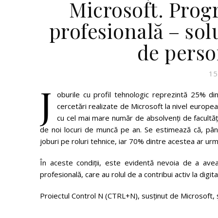
Microsoft. Prog
profesională – solu
de perso
15
J
oburile cu profil tehnologic reprezintă 25% din 
cercetări realizate de Microsoft la nivel europe
cu cel mai mare număr de absolvenți de facultăț
de noi locuri de muncă pe an. Se estimează că, pâ
joburi pe roluri tehnice, iar 70% dintre acestea ar urma
În aceste condiții, este evidentă nevoia de a ave
profesională, care au rolul de a contribui activ la digit
Proiectul Control N (CTRL+N), susținut de Microsoft, ș