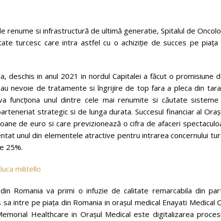
e renume si infrastructură de ultimă generatie, Spitalul de Oncol
te turcesc care intra astfel cu o achiziție de succes pe piața 
, deschis in anul 2021 in nordul Capitalei a făcut o promisiune 
au nevoie de tratamente si îngrijire de top fara a pleca din tara
y va funcționa unul dintre cele mai renumite si căutate sisteme
rteneriat strategic si de lunga durata. Succesul financiar al Oraș
ilioane de euro si care previzionează o cifra de afaceri spectacul
at unul din elementele atractive pentru intrarea concernului tur
te 25%.
din Romania va primi o infuzie de calitate remarcabila din par
 sa intre pe piața din Romania in orașul medical Enayati Medical C
emorial Healthcare in Orașul Medical este digitalizarea procesu