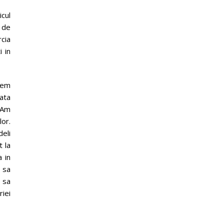
cul
0 de
rcia
i in
tem
iata
. Am
lor.
eli
t la
 in
 sa
t sa
iei