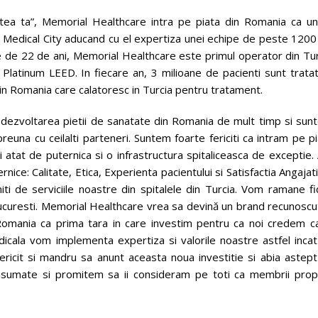
tea ta”, Memorial Healthcare intra pe piata din Romania ca uni
ti Medical City aducand cu el expertiza unei echipe de peste 120
ine de 22 de ani, Memorial Healthcare este primul operator din Tu
 Platinum LEED. In fiecare an, 3 milioane de pacienti sunt tratat
 din Romania care calatoresc in Turcia pentru tratament.
ezvoltarea pietii de sanatate din Romania de mult timp si sun
preuna cu ceilalti parteneri. Suntem foarte fericiti ca intram pe p
 atat de puternica si o infrastructura spitaliceasca de exceptie
ice: Calitate, Etica, Experienta pacientului si Satisfactia Angajati
 de serviciile noastre din spitalele din Turcia. Vom ramane fid
Bucuresti. Memorial Healthcare vrea sa devină un brand recunoscu
 Romania ca prima tara in care investim pentru ca noi credem ca
cala vom implementa expertiza si valorile noastre astfel incat
fericit si mandru sa anunt aceasta noua investitie si abia astep
e asumate si promitem sa ii consideram pe toti ca membrii propr