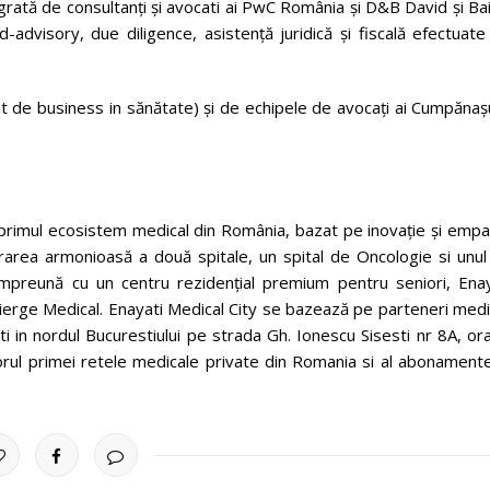
rată de consultanți și avocati ai PwC România și D&B David și Ba
-advisory, due diligence, asistență juridică și fiscală efectuat
nt de business in sănătate) și de echipele de avocați ai Cumpănaș
 primul ecosistem medical din România, bazat pe inovație și empa
rarea armonioasă a două spitale, un spital de Oncologie si unul
, împreună cu un centru rezidențial premium pentru seniori, Enay
ierge Medical. Enayati Medical City se bazează pe parteneri medi
ati in nordul Bucurestiului pe strada Gh. Ionescu Sisesti nr 8A, or
rul primei retele medicale private din Romania si al abonamente