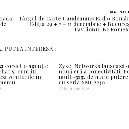
MAI NO
ioada
Târgul de Carte Gaudeamus Radio Româ
 de
Ediția 29 ● 7 – 11 decembrie ● Bucureș
Pavilionul B2 Rome
I PUTEA INTERESA :
i corect o agenție
Zyxel Networks lansează 
hat și cum îți
nouă eră a conectivității P
zi veniturile în
multi-gig, de mare putere
omeniu
cu seria XMG2230
6
27 februarie 2026