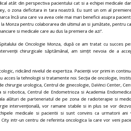
ical atât din perspectiva pacientului cat si a echipei medicale dar
ney, o zona deficitara in tara noastră. Eu sunt un om al premier
rca încă una care va avea cele mai mari beneficii asupra pacient
la Monza pentru colaborarea din ultimul an si jumătate, pentru c
nanciare si medicale care au dus la premiera de azi”.
a Spitalului de Oncologie Monza, după ce am tratat cu succes pe
ervenții chirurgicale săptămânal, am simțit nevoia de a acce
ologic, ridicând nivelul de expertiza. Pacienții vor primi in contin
cu acces la tehnologii si tratamente noi. Secția de oncologie, Instit
e chirurgie urologica, Centrul de ginecologie, DaVinci Center, Cen
ica si robotica, Centrul de Endometrioza si Academia Endomedica
ala alături de parteneriatul de pe zona de radioterapie si medic
rgie intervențională, vor ramane stabile si in plus se vor dezvo
echipele medicale si pacientii si sunt convins ca urmatorii ani 
City intr-un centru de referinta oncologica la care vor veni paci