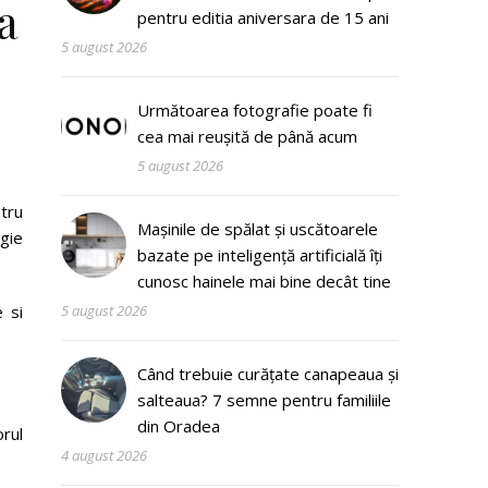
a
pentru editia aniversara de 15 ani
5 august 2026
Următoarea fotografie poate fi
cea mai reușită de până acum
5 august 2026
tru
Mașinile de spălat și uscătoarele
gie
bazate pe inteligență artificială îți
cunosc hainele mai bine decât tine
 si
5 august 2026
Când trebuie curățate canapeaua și
salteaua? 7 semne pentru familiile
din Oradea
rul
4 august 2026