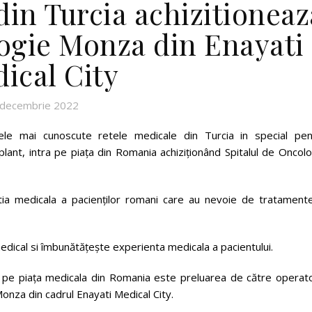
in Turcia achizitioneaz
logie Monza din Enayati
ical City
 decembrie 2022
ele mai cunoscute retele medicale din Turcia in special pen
ant, intra pe piața din Romania achiziționând Spitalul de Oncolo
tia medicala a pacienților romani care au nevoie de tratamente
dical si îmbunătățește experienta medicala a pacientului.
ui pe piața medicala din Romania este preluarea de către operato
onza din cadrul Enayati Medical City.