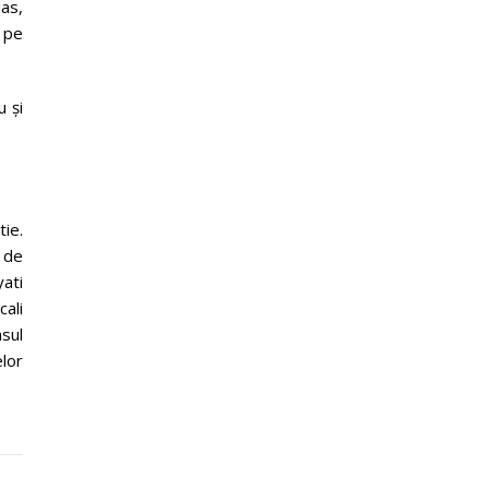
ias,
e pe
u și
tie.
 de
ati
cali
asul
lor