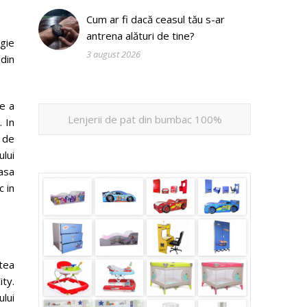
Cum ar fi dacă ceasul tău s-ar
antrena alături de tine?
ogie
3 august 2026
din
de a
Lenjerii de pat din bumbac 100%
. In
 de
ului
oasa
c in
tea
ity.
lui