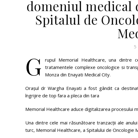
domeniul medical d
Spitalul de Onco
Med
5
G
rupul Memorial Healthcare, una dintre c
tratamentele complexe oncologice si transpl
Monza din Enayati Medical City.
Orașul dr Wargha Enayati a fost gândit ca destina
îngrijire de top fara a pleca din tara
Memorial Healthcare aduce digitalizarea procesului me
Una dintre cele mai răsunătoare tranzacții ale anul
turc, Memorial Healthcare, a Spitalului de Oncologie M