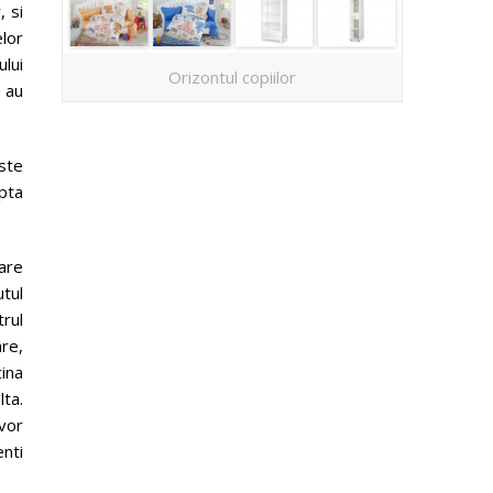
, si
elor
ului
Orizontul copiilor
a au
ste
pta
uare
utul
trul
re,
ina
lta.
vor
enti