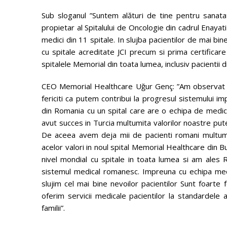
Sub sloganul ”Suntem alături de tine pentru sanata
propietar al Spitalului de Oncologie din cadrul Enaya
medici din 11 spitale. In slujba pacientilor de mai b
cu spitale acreditate JCI precum si prima certificare
spitalele Memorial din toata lumea, inclusiv pacientii
CEO Memorial Healthcare Uğur Genç: ”Am observat d
fericiti ca putem contribui la progresul sistemului im
din Romania cu un spital care are o echipa de medici
avut succes in Turcia multumita valorilor noastre putern
De aceea avem deja mii de pacienti romani multumiti
acelor valori in noul spital Memorial Healthcare din 
nivel mondial cu spitale in toata lumea si am ales
sistemul medical romanesc. Impreuna cu echipa medi
slujim cel mai bine nevoilor pacientilor Sunt foarte 
oferim servicii medicale pacientilor la standardel
familii”.