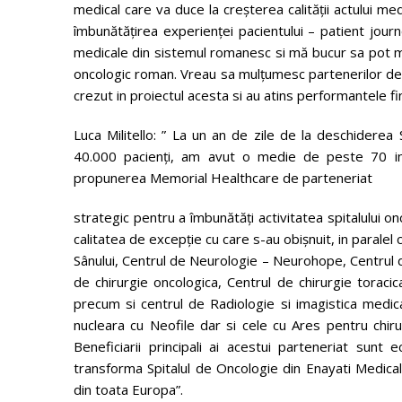
medical care va duce la creșterea calității actului med
îmbunătățirea experienței pacientului – patient jour
medicale din sistemul romanesc si mă bucur sa pot ma
oncologic roman. Vreau sa mulțumesc partenerilor de 
crezut in proiectul acesta si au atins performantele fi
Luca Militello: ” La un an de zile de la deschidere
40.000 pacienți, am avut o medie de peste 70 int
propunerea Memorial Healthcare de parteneriat
strategic pentru a îmbunătăți activitatea spitalului onc
calitatea de excepție cu care s-au obișnuit, in paralel 
Sânului, Centrul de Neurologie – Neurohope, Centrul d
de chirurgie oncologica, Centrul de chirurgie torac
precum si centrul de Radiologie si imagistica medic
nucleara cu Neofile dar si cele cu Ares pentru chiru
Beneficiarii principali ai acestui parteneriat sunt 
transforma Spitalul de Oncologie din Enayati Medical 
din toata Europa”.