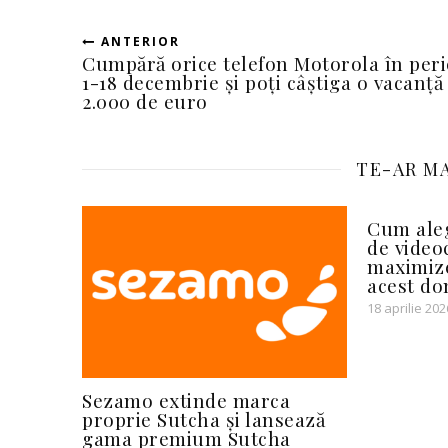
ANTERIOR
Cumpără orice telefon Motorola în per
1-18 decembrie și poți câștiga o vacanță
2.000 de euro
TE-AR MA
Cum aleg
de videoc
maximize
acest d
18 aprilie 202
Sezamo extinde marca
proprie Sutcha și lansează
gama premium Sutcha