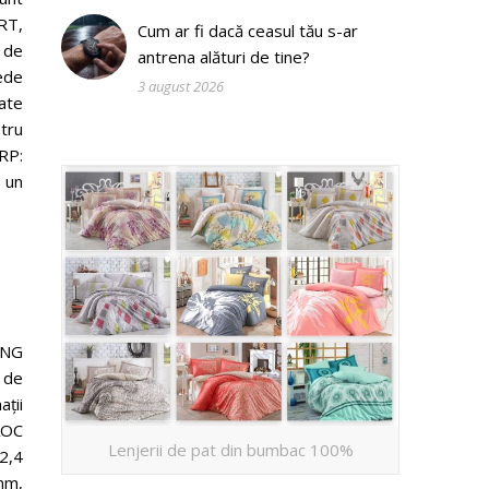
PRT,
Cum ar fi dacă ceasul tău s-ar
 de
antrena alături de tine?
ede
3 august 2026
tate
ntru
RP:
 un
ING
 de
ții
 AOC
Lenjerii de pat din bumbac 100%
2,4
mm,