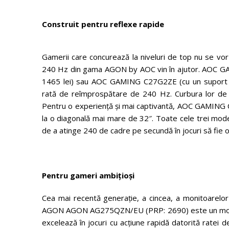
Construit pentru reflexe rapide
Gamerii care concurează la niveluri de top nu se v
240 Hz din gama AGON by AOC vin în ajutor. AOC GA
1465 lei) sau AOC GAMING C27G2ZE (cu un suport cu
rată de reîmprospătare de 240 Hz. Curbura lor de 15
Pentru o experiență și mai captivantă, AOC GAMING
la o diagonală mai mare de 32″. Toate cele trei mode
de a atinge 240 de cadre pe secundă în jocuri să fie o r
Pentru gameri ambițioși
Cea mai recentă generație, a cincea, a monitoarelor
AGON AGON AG275QZN/EU (PRP: 2690) este un monitor
excelează în jocuri cu acțiune rapidă datorită rate