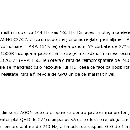
or mulțumi doar cu 144 Hz sau 165 Hz. Din acest motiv, modelele
MING C27G2ZU (cu un suport ergonomic reglabil pe înălțime – P
 înclinare – PRP: 1318 lei) oferă panouri VA curbate de 27″ c
00R înconjoară jucătorii și îi atrage mai adânc în lumea jocuril
 C32G2ZE (PRP: 1563 lei) oferă o rată de reîmprospătare de 240
le se mândresc cu o rezoluție Full HD, ceea ce face ca posibilit
ealitate, fără a fi nevoie de GPU-uri de cel mai înalt nivel.
 din seria AGON este o propunere pentru jucătorii mai pretențio
 plat QHD de 27″ cu un panou VA care oferă o rezoluție clară,
i de reîmprospătare de 240 Hz, a timpului de răspuns GtG de 1 ms