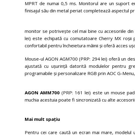
MPRT de numai 0,5 ms. Monitorul are un suport ergon
finisajul său din metal periat completează aspectul p
monitor se potrivește cel mai bine cu accesoriile
lei) este echipată cu comutatoare Cherry MX roșii p
confortabil pentru încheietura mâinii și oferă acces uș
Mouse-ul AGON AGM700 (PRP: 294 lei) oferă un design 
ajustată cu ușurință datorită modulelor pentru g
programabile și personalizare RGB prin AOC G-Menu,
AGON AMM700
(PRP: 161 lei) este un mouse pad p
muchia acestuia poate fi sincronizată cu alte accesori
Mai mult spațiu
Pentru cei care caută un ecran mai mare, modelu