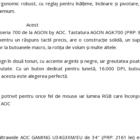
omic robust, cu reglaj pentru înălțime, înclinare și pivotare, 
remium.
Acest
 din seria 700 de la AGON by AOC. Tastatura AGON AGK700 (PRP: 
entru un răspuns tactil precis, are o construcție solidă, un sup
or la butoanele macro, la rotița de volum și multe altele.
în două tonuri, cu accente argintii și negre, iar greutatea poat
reutate. Cu un buton dedicat pentru lunetă, 16.000 DPI, buto
 acesta este alegerea perfectă.
otrivit pentru orice fel de mouse iar lumina RGB care înconjo
i AOC
l ultrawide AOC GAMING U34G3XM/EU de 34″ (PRP: 2161 lei) e