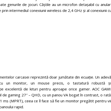
te genurile de jocuri. Căștile au un microfon detașabil cu anula
prin intermediul conexiunii wireless de 2,4 GHz și al conexiunii cu
onentelor carcasei reprezintă doar jumătate din ecuație. Un adev
 cu un monitor, un mouse precis, o tastatură robustă ș
ecție excelentă de kituri pentru aproape orice gamer. AOC GAM
l de gaming 27″ – QHD, cu un panou VA bogat în contrast, o rată
ms (MPRT), ceea ce îl face să fie un monitor pregătit pentru vii
 panoului rapid.