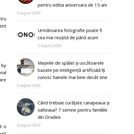
pentru editia aniversara de 15 ani
5 august 2026
tru
rent
Următoarea fotografie poate fi
cea mai reușită de până acum
5 august 2026
Mașinile de spălat și uscătoarele
 by
bazate pe inteligență artificială îți
nal
cunosc hainele mai bine decât tine
are
5 august 2026
Când trebuie curățate canapeaua și
salteaua? 7 semne pentru familiile
din Oradea
4 august 2026
ă o
unt