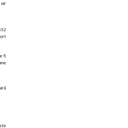
iar
852
ort
e fi
ane
ară
ste