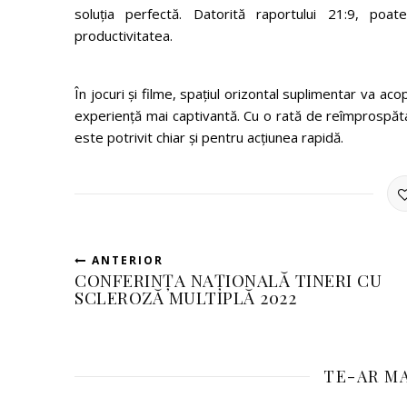
soluția perfectă. Datorită raportului 21:9, poat
productivitatea.
În jocuri și filme, spațiul orizontal suplimentar va aco
experiență mai captivantă. Cu o rată de reîmpros
este potrivit chiar și pentru acțiunea rapidă.
ANTERIOR
CONFERINȚA NAȚIONALĂ TINERI CU
SCLEROZĂ MULTIPLĂ 2022
TE-AR MA