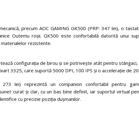
ă mecanică, precum AOC GAMING GK500 (PRP: 347 lei), o tastat
canice Outemu roșii. GK500 este confortabilă datorită unui sup
 materialelor rezistente.
ă configurația de birou și se potrivește atât pentru stângaci, 
Pixart 3325, care suportă 5000 DPI, 100 IPS și o accelerație de 20
3 lei) reprezintă un companion confortabil pentru game
net curat și clar, cu un bas bine definit, iar suportul virtual pe
entifice cu precizie poziția dușmanilor.