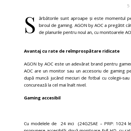
5
S
ărbătorile sunt aproape și este momentul pe
biroul de gaming. AGON by AOC a pregătit câtev
de planurile pentru noul an, cu monitoarele AO
Avantaj cu rate de reîmprosp
ă
tare ridicate
AGON by AOC este un adevărat brand pentru gameri
AOC are un monitor sau un accesoriu de gaming pen
după muncă jucând meciuri de fotbal cu colegii
sau 
concurează la cel mai înalt nivel.
Gaming accesibil
Cu modelele de 24 inci (24G2SAE – PRP: 1024 lei
propunere accesibilă: două monitoare Full HD, cu ra