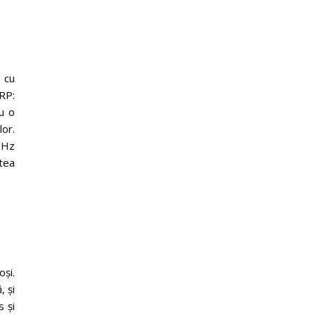
 cu
RP:
u o
or.
 Hz
atea
și.
 și
 și