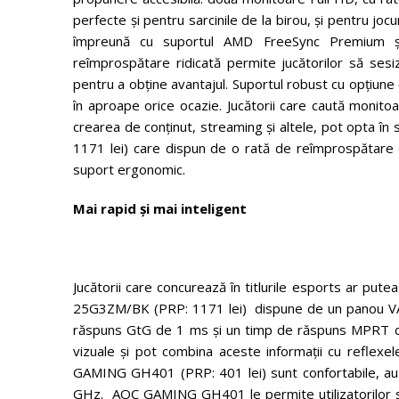
perfecte și pentru sarcinile de la birou, și pentru j
împreună cu suportul AMD FreeSync Premium și A
reîmprospătare ridicată permite jucătorilor să ses
pentru a obține avantajul. Suportul robust cu opțiune
în aproape orice ocazie. Jucătorii care caută monitoa
crearea de conținut, streaming și altele, pot opta 
1171 lei) care dispun de o rată de reîmprospăta
suport ergonomic.
Mai rapid și mai inteligent
Jucătorii care concurează în titlurile esports ar 
25G3ZM/BK (PRP: 1171 lei) dispune de un panou VA 
răspuns GtG de 1 ms și un timp de răspuns MPRT de n
vizuale și pot combina aceste informații cu reflexel
GAMING GH401 (PRP: 401 lei) sunt confortabile, au o
GHz. AOC GAMING GH401 le permite utilizatorilor să