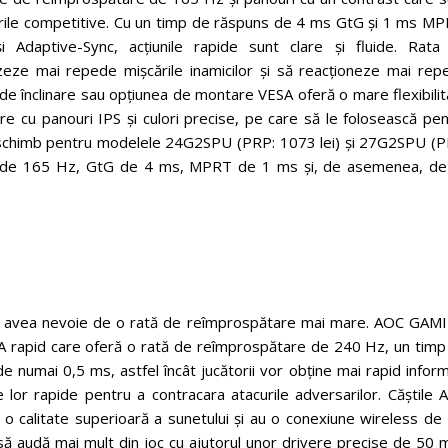
ocurile competitive. Cu un timp de răspuns de 4 ms GtG și 1 ms M
daptive-Sync, acțiunile rapide sunt clare și fluide. Rata
izeze mai repede mișcările inamicilor și să reacționeze mai rep
 de înclinare sau opțiunea de montare VESA oferă o mare flexibili
re cu panouri IPS și culori precise, pe care să le folosească pe
în schimb pentru modelele 24G2SPU (PRP: 1073 lei) și 27G2SPU (P
re de 165 Hz, GtG de 4 ms, MPRT de 1 ms și, de asemenea, de
putea avea nevoie de o rată de reîmprospătare mai mare. AOC GAM
rapid care oferă o rată de reîmprospătare de 240 Hz, un timp
umai 0,5 ms, astfel încât jucătorii vor obține mai rapid informa
e lor rapide pentru a contracara atacurile adversarilor. Căștile
 calitate superioară a sunetului și au o conexiune wireless de 
 audă mai mult din joc cu ajutorul unor drivere precise de 50 