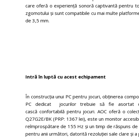
care oferă o experiență sonoră captivantă pentru toa
zgomotului și sunt compatibile cu mai multe platforme 
de 3,5 mm.
Intră în lupt
ă
cu acest echipament
În construcția unui PC pentru jocuri, obținerea comp
PC dedicat jocurilor trebuie să fie asortat
cască confortabilă pentru jocuri. AOC oferă o col
Q27G2E/BK (PRP: 1367 lei), este un monitor accesibi
reîmprospătare de 155 Hz și un timp de răspuns de 1 
pentru anii următori, datorită rezoluției sale clare și a