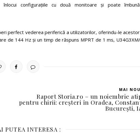
e înlocui configurațiile cu două monitoare și poate îmbunăt
peri perfect vederea periferică a utilizatorilor, oferindu-le acesto
pătare de 144 Hz și un timp de răspuns MPRT de 1 ms, U34G3XM
MAI NO
Raport Storia.ro – un noiembrie ati
pentru chirii: creșteri în Oradea, Constan
București, I
I PUTEA INTERESA :