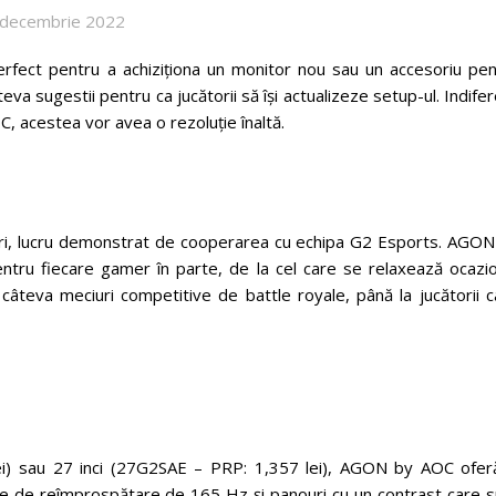
 decembrie 2022
rfect pentru a achiziționa un monitor nou sau un accesoriu pen
a sugestii pentru ca jucătorii să își actualizeze setup-ul. Indife
C, acestea vor avea o rezoluție înaltă.
, lucru demonstrat de cooperarea cu echipa G2 Esports. AGON
tru fiecare gamer în parte, de la cel care se relaxează ocazio
câteva meciuri competitive de battle royale, până la jucătorii c
) sau 27 inci (27G2SAE – PRP: 1,357 lei), AGON by AOC ofer
te de reîmprospătare de 165 Hz și panouri cu un contrast care s