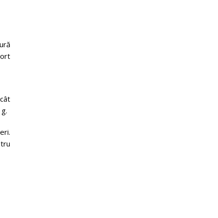
ură
ort
cât
 g.
ri.
ntru