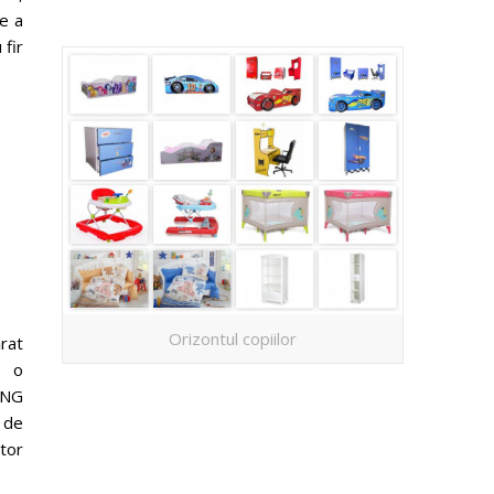
re a
 fir
Orizontul copiilor
ărat
i o
ING
 de
tor