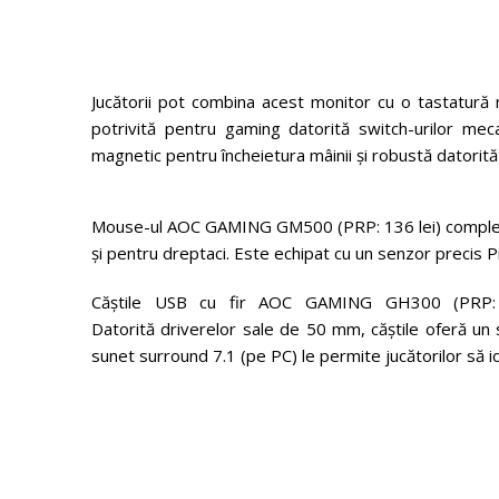
Jucătorii pot combina acest monitor cu o tastatur
potrivită pentru gaming datorită switch-urilor me
magnetic pentru încheietura mâinii și robustă datorită
Mouse-ul AOC GAMING GM500 (PRP: 136 lei) completeaz
și pentru dreptaci. Este echipat cu un senzor precis 
Căștile USB cu fir AOC GAMING GH300 (PRP: 27
Datorită driverelor sale de 50 mm, căștile oferă un su
sunet surround 7.1 (pe PC) le permite jucătorilor să id