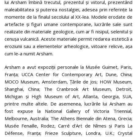
lui Arsham îmbină trecutul, prezentul și viitorul, prezentând
maleabilitatea și puterea nostalgiei, adesea prin referințe la
momente de la finalul secolului al XX-lea. Modele erodate de
artefacte și figuri umane contemporane, lucrările sale sunt
realizate din materiale geologice, cum ar fi nisipul, selenitul și
cenușa vulcanică. Aceste materiale permit redarea estetică a
eroziunii sau a elementelor arheologice, viitoare relicve, așa
cum le-a numit Arsham.
Arsham a avut expoziții personale la Musée Guimet, Paris,
Franța; UCCA Center for Contemporary Art, Dune, China;
MOCO Museum, Amsterdam, Țările de Jos; HOW Museum,
Shanghai, China; The Cranbrook Art Museum, Detroit,
Michigan și High Museum of Art, Atlanta, Georgia, SUA,
printre multe altele. De asemenea, lucrările lui Arsham au
fost expuse la National Gallery of Victoria Triennial,
Melbourne, Australia; The Athens Biennale din Atena, Grecia;
Musée Fenaille, Rodez, Carré d’Art de Nîmes și Paris La
Défense, Franța; Frieze Sculpture, Londra, U.K.; Crystal