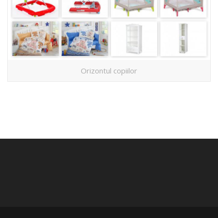
Orizontul copiilor