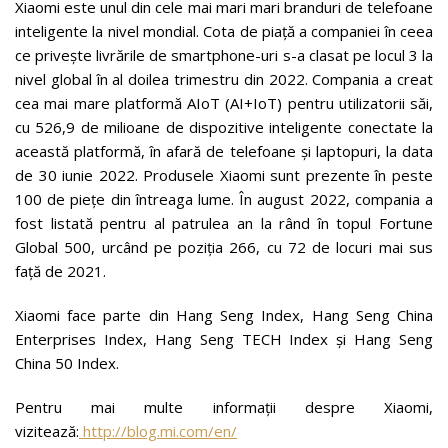
Xiaomi este unul din cele mai mari mari branduri de telefoane
inteligente la nivel mondial. Cota de piață a companiei în ceea
ce privește livrările de smartphone-uri s-a clasat pe locul 3 la
nivel global în al doilea trimestru din 2022. Compania a creat
cea mai mare platformă AIoT (AI+IoT) pentru utilizatorii săi,
cu 526,9 de milioane de dispozitive inteligente conectate la
această platformă, în afară de telefoane și laptopuri, la data
de 30 iunie 2022. Produsele Xiaomi sunt prezente în peste
100 de piețe din întreaga lume. În august 2022, compania a
fost listată pentru al patrulea an la rând în topul Fortune
Global 500, urcând pe poziția 266, cu 72 de locuri mai sus
față de 2021.
Xiaomi face parte din Hang Seng Index, Hang Seng China
Enterprises Index, Hang Seng TECH Index și Hang Seng
China 50 Index.
Pentru mai multe informații despre Xiaomi,
vizitează:
http://blog.mi.com/en/