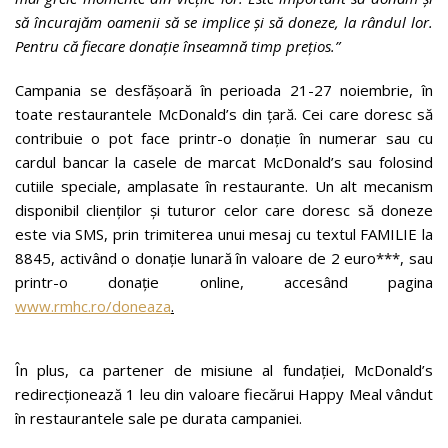
să încurajăm oamenii să se implice și să doneze, la rândul lor.
Pentru că fiecare donație înseamnă timp prețios.
”
Campania se desfășoară în perioada 21-27 noiembrie, în
toate restaurantele McDonald’s din țară. Cei care doresc să
contribuie o pot face printr-o donație în numerar sau cu
cardul bancar la casele de marcat McDonald’s sau folosind
cutiile speciale, amplasate în restaurante. Un alt mecanism
disponibil clienților și tuturor celor care doresc să doneze
este via SMS, prin trimiterea unui mesaj cu textul FAMILIE la
8845, activând o donație lunară în valoare de 2 euro***, sau
printr-o donație online, accesând pagina
www.rmhc.ro/doneaza
.
În plus, ca partener de misiune al fundației, McDonald’s
redirecționează 1 leu din valoare fiecărui Happy Meal vândut
în restaurantele sale pe durata campaniei.