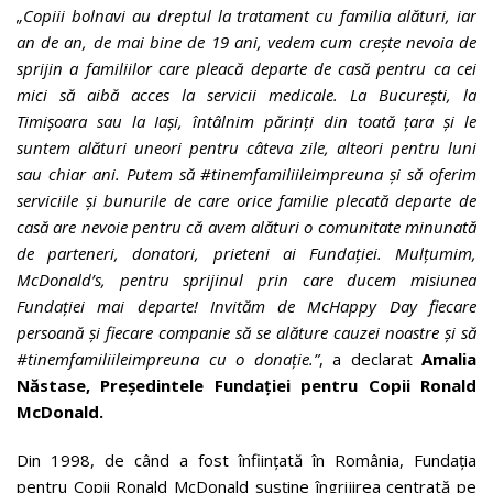
„Copiii bolnavi au dreptul la tratament cu familia alături, iar
an de an, de mai bine de 19 ani, vedem cum crește nevoia de
sprijin a familiilor care pleacă departe de casă pentru ca cei
mici să aibă acces la servicii medicale. La București, la
Timișoara sau la Iași, întâlnim părinți din toată țara și le
suntem alături uneori pentru câteva zile, alteori pentru luni
sau chiar ani. Putem să #tinemfamiliileimpreuna și să oferim
serviciile și bunurile de care orice familie plecată departe de
casă are nevoie pentru că avem alături o comunitate minunată
de parteneri, donatori, prieteni ai Fundației. Mulțumim,
McDonald’s, pentru sprijinul prin care ducem misiunea
Fundației mai departe! Invităm de McHappy Day fiecare
persoană și fiecare companie să se alăture cauzei noastre și să
#tinemfamiliileimpreuna cu o donație.”
, a declarat
Amalia
Năstase, Președintele Fundației pentru Copii Ronald
McDonald.
Din 1998, de când a fost înființată în România, Fundația
pentru Copii Ronald McDonald susține îngrijirea centrată pe