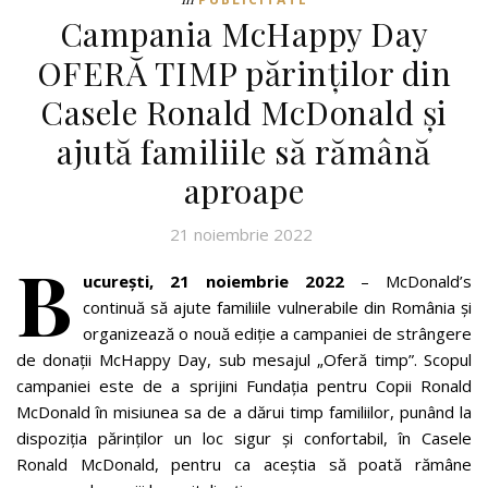
Campania McHappy Day
OFERĂ TIMP părinților din
Casele Ronald McDonald și
ajută familiile să rămână
aproape
21 noiembrie 2022
B
ucurești, 21 noiembrie 2022
– McDonald’s
continuă să ajute familiile vulnerabile din România și
organizează o nouă ediție a campaniei de strângere
de donații McHappy Day, sub mesajul „Oferă timp”. Scopul
campaniei este de a sprijini Fundația pentru Copii Ronald
McDonald în misiunea sa de a dărui timp familiilor, punând la
dispoziția părinților un loc sigur și confortabil, în Casele
Ronald McDonald, pentru ca aceștia să poată rămâne