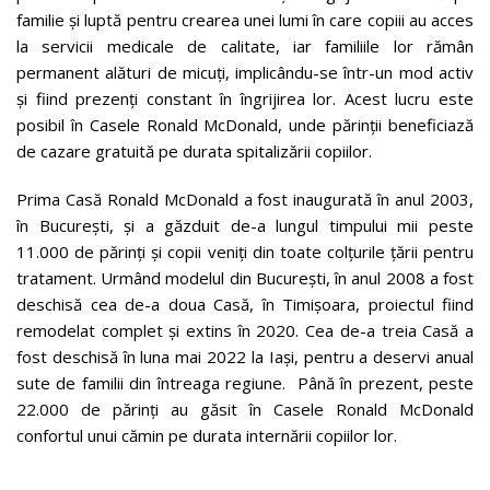
familie și luptă pentru crearea unei lumi în care copiii au acces
la servicii medicale de calitate, iar familiile lor rămân
permanent alături de micuți, implicându-se într-un mod activ
și fiind prezenți constant în îngrijirea lor. Acest lucru este
posibil în Casele Ronald McDonald, unde părinții beneficiază
de cazare gratuită pe durata spitalizării copiilor.
Prima Casă Ronald McDonald a fost inaugurată în anul 2003,
în București, și a găzduit de-a lungul timpului mii peste
11.000 de părinți și copii veniți din toate colțurile țării pentru
tratament. Urmând modelul din București, în anul 2008 a fost
deschisă cea de-a doua Casă, în Timișoara, proiectul fiind
remodelat complet și extins în 2020. Cea de-a treia Casă a
fost deschisă în luna mai 2022 la Iași, pentru a deservi anual
sute de familii din întreaga regiune. Până în prezent, peste
22.000 de părinți au găsit în Casele Ronald McDonald
confortul unui cămin pe durata internării copiilor lor.