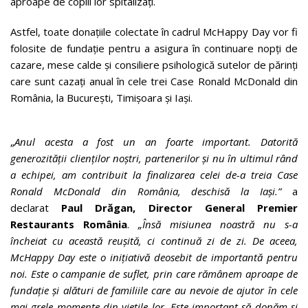
aproape de copiii lor spitalizați.
Astfel, toate donațiile colectate în cadrul McHappy Day vor fi
folosite de fundație pentru a asigura în continuare nopți de
cazare, mese calde și consiliere psihologică sutelor de părinți
care sunt cazați anual în cele trei Case Ronald McDonald din
România, la București, Timișoara și Iași.
„
Anul acesta a fost un an foarte important. Datorită
generozității clienților noștri, partenerilor și nu în ultimul rând
a echipei, am contribuit la finalizarea celei de-a treia Case
Ronald McDonald din România, deschisă la Iași.”
a
declarat
Paul Drăgan, Director General Premier
Restaurants România
.
„Însă misiunea noastră nu s-a
încheiat cu această reușită, ci continuă zi de zi. De aceea,
McHappy Day este o inițiativă deosebit de importantă pentru
noi. Este o campanie de suflet, prin care rămânem aproape de
fundație și alături de familiile care au nevoie de ajutor în cele
mai grele momente din viețile lor. Este important să donăm și