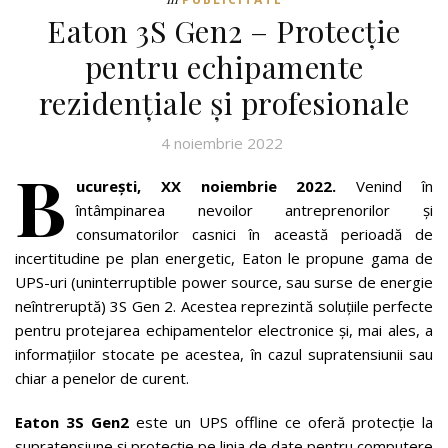
Eaton 3S Gen2 – Protecție
pentru echipamente
rezidențiale și profesionale
4 noiembrie 2022
B
ucurești, XX noiembrie 2022.
Venind în
întâmpinarea nevoilor antreprenorilor și
consumatorilor casnici în această perioadă de
incertitudine pe plan energetic, Eaton le propune gama de
UPS-uri (uninterruptible power source, sau surse de energie
neîntreruptă) 3S Gen 2. Acestea reprezintă soluțiile perfecte
pentru protejarea echipamentelor electronice și, mai ales, a
informațiilor stocate pe acestea, în cazul supratensiunii sau
chiar a penelor de curent.
Eaton 3S Gen2
este un UPS offline ce oferă protecție la
supratensiune și protecție pe linia de date pentru computere