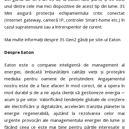
unul dintre cele mai mici dispozitive de acest tip din lume. 3S
Mini asigură protecția echipamentului critic conectat
(Internet gateway, cameră IP, controler Smart-home etc.) în
cazul supratensiunii sau a întreruperilor de curent.
Mai multe informații despre 3S Gen2 găsiți pe site-ul Eaton.
Despre Eaton
Eaton este o companie inteligentă de management al
energiei, dedicată îmbunătățirii calității vieții și protejării
mediului pentru oamenii de pretutindeni. Angajamentul
nostru este de a face afaceri în mod corect, de a opera în
mod durabil și de a ne ajuta clienții să gestioneze energia ─
acum și pe viitor. Valorificând tendințele globale de creștere
ale electrificării și digitalizării, accelerăm tranziția planetei la
energie regenerabilă, ajutând la rezolvarea celor mai
urgente provocări ale managementului energiei din lume și
făcând ceea ce este mai bine pentru părțile interesate și