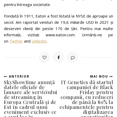
pentru întreaga societate.
Fondată în 1911, Eaton a fost listată la NYSE de aproape un
secol. Am raportat venituri de 19,6 miliarde USD în 2021 și
deservim clienți din peste 170 de țări. Pentru mai multe
informații, vizitați www.eaton.com. Urmăriți-ne pe
on
Twitter
and
LinkedIn
.
ANTERIOR
MAI NOU
SkyShowtime anunță
IT Genetics dă startul
datele oficiale de
campaniei de Black
lansare ale serviciului
Friday pentru
de streaming în
companii, cu reduceri
Europa Centrală și de
de până la 80% la
Est în cadrul unui
echipamentele pentru
eveniment exclusiv ce
digitalizarea
a avut loc în
operațiunilor