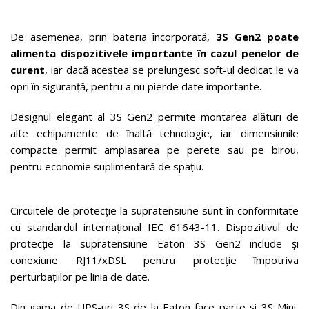
De asemenea, prin bateria încorporată,
3S Gen2 poate
alimenta dispozitivele importante în cazul penelor de
curent
, iar dacă acestea se prelungesc soft-ul dedicat le va
opri în siguranță, pentru a nu pierde date importante.
Designul elegant al 3S Gen2 permite montarea alături de
alte echipamente de înaltă tehnologie, iar dimensiunile
compacte permit amplasarea pe perete sau pe birou,
pentru economie suplimentară de spațiu.
Circuitele de protecție la supratensiune sunt în conformitate
cu standardul internațional IEC 61643-11. Dispozitivul de
protecție la supratensiune Eaton 3S Gen2 include și
conexiune RJ11/xDSL pentru protecție împotriva
perturbațiilor pe linia de date.
Din gama de UPS-uri 3S de la Eaton face parte și 3S Mini,