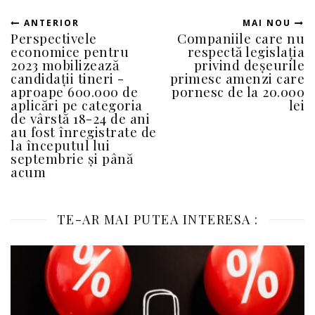
ANTERIOR
MAI NOU
Perspectivele
Companiile care nu
economice pentru
respectă legislația
2023 mobilizează
privind deșeurile
candidații tineri -
primesc amenzi care
aproape 600.000 de
pornesc de la 20.000
aplicări pe categoria
lei
de vârstă 18-24 de ani
au fost înregistrate de
la începutul lui
septembrie și până
acum
TE-AR MAI PUTEA INTERESA :