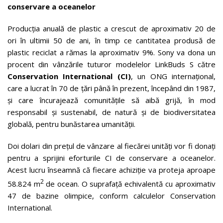
conservare a oceanelor
Producția anuală de plastic a crescut de aproximativ 20 de
ori în ultimii 50 de ani, în timp ce cantitatea produsă de
plastic reciclat a rămas la aproximativ 9%. Sony va dona un
procent din vânzările tuturor modelelor LinkBuds S către
Conservation International (CI)
, un ONG internațional,
care a lucrat în 70 de țări până în prezent, începând din 1987,
și care încurajează comunitățile să aibă grijă, în mod
responsabil și sustenabil, de natură și de biodiversitatea
globală, pentru bunăstarea umanității.
Doi dolari din prețul de vânzare al fiecărei unități vor fi donați
pentru a sprijini eforturile CI de conservare a oceanelor.
Acest lucru înseamnă că fiecare achiziție va proteja aproape
2
58.824 m
de ocean. O suprafață echivalentă cu aproximativ
47 de bazine olimpice, conform calculelor Conservation
International.