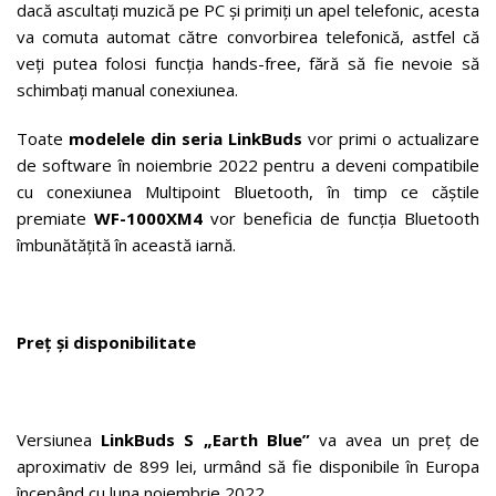
dacă ascultați muzică pe PC și primiți un apel telefonic, acesta
va comuta automat către convorbirea telefonică, astfel că
veți putea folosi funcția hands-free, fără să fie nevoie să
schimbați manual conexiunea.
Toate
modelele din seria LinkBuds
vor primi o actualizare
de software în noiembrie 2022 pentru a deveni compatibile
cu conexiunea Multipoint Bluetooth, în timp ce căștile
premiate
WF-1000XM4
vor beneficia de funcția Bluetooth
îmbunătățită în această iarnă.
Preț și disponibilitate
Versiunea
LinkBuds S „Earth Blue”
va avea un preț de
aproximativ de 899 lei, urmând să fie disponibile în Europa
începând cu luna noiembrie 2022.