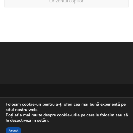
Orizontul copiilor
Folosim cookie-uri pentru a-ți oferi cea mai bună experiență pe
situl nostru web.
Poți afla mai multe despre cookie-urile pe care le folosim sau să
REVENIRE LA ÎNCEPUTUL PAGINII
le dezactivezi în
setări
.
Accept