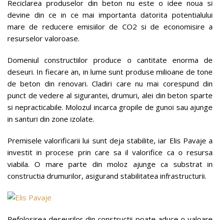
Reciclarea produselor din beton nu este o idee noua si
devine din ce in ce mai importanta datorita potentialului
mare de reducere emisiilor de CO2 si de economisire a
resurselor valoroase.
Domeniul constructiilor produce o cantitate enorma de
deseuri. In fiecare an, in lume sunt produse milioane de tone
de beton din renovari. Cladiri care nu mai corespund din
punct de vedere al sigurantei, drumuri, alei din beton sparte
si nepracticabile. Molozul incarca gropile de gunoi sau ajunge
in santuri din zone izolate.
Premisele valorificarii lui sunt deja stabilite, iar Elis Pavaje a
investit in procese prin care sa il valorifice ca o resursa
viabila. O mare parte din moloz ajunge ca substrat in
constructia drumurilor, asigurand stabilitatea infrastructurii.
Refolosirea deseurilor din constructii poate aduce o valoare