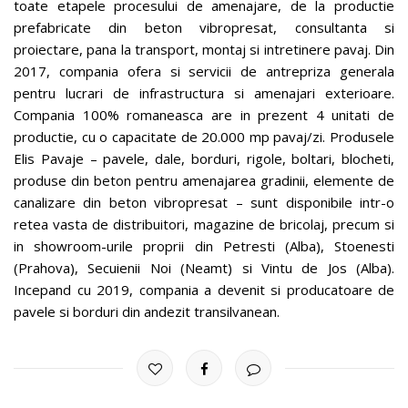
toate etapele procesului de amenajare, de la productie
prefabricate din beton vibropresat, consultanta si
proiectare, pana la transport, montaj si intretinere pavaj. Din
2017, compania ofera si servicii de antrepriza generala
pentru lucrari de infrastructura si amenajari exterioare.
Compania 100% romaneasca are in prezent 4 unitati de
productie, cu o capacitate de 20.000 mp pavaj/zi. Produsele
Elis Pavaje – pavele, dale, borduri, rigole, boltari, blocheti,
produse din beton pentru amenajarea gradinii, elemente de
canalizare din beton vibropresat – sunt disponibile intr-o
retea vasta de distribuitori, magazine de bricolaj, precum si
in showroom-urile proprii din Petresti (Alba), Stoenesti
(Prahova), Secuienii Noi (Neamt) si Vintu de Jos (Alba).
Incepand cu 2019, compania a devenit si producatoare de
pavele si borduri din andezit transilvanean.