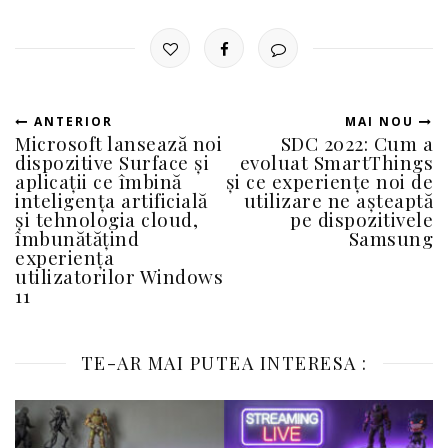
ANTERIOR
MAI NOU
Microsoft lansează noi
SDC 2022: Cum a
dispozitive Surface și
evoluat SmartThings
aplicații ce îmbină
și ce experiențe noi de
inteligența artificială
utilizare ne așteaptă
și tehnologia cloud,
pe dispozitivele
îmbunătățind
Samsung
experiența
utilizatorilor Windows
11
TE-AR MAI PUTEA INTERESA :