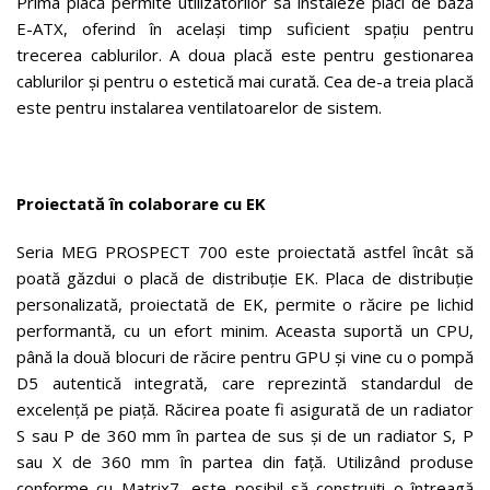
Prima placă permite utilizatorilor să instaleze plăci de bază
E-ATX, oferind în același timp suficient spațiu pentru
trecerea cablurilor. A doua placă este pentru gestionarea
cablurilor și pentru o estetică mai curată. Cea de-a treia placă
este pentru instalarea ventilatoarelor de sistem.
Proiectată în colaborare cu EK
Seria MEG PROSPECT 700 este proiectată astfel încât să
poată găzdui o placă de distribuție EK. Placa de distribuție
personalizată, proiectată de EK, permite o răcire pe lichid
performantă, cu un efort minim. Aceasta suportă un CPU,
până la două blocuri de răcire pentru GPU și vine cu o pompă
D5 autentică integrată, care reprezintă standardul de
excelență pe piață. Răcirea poate fi asigurată de un radiator
S sau P de 360 mm în partea de sus și de un radiator S, P
sau X de 360 mm în partea din față. Utilizând produse
conforme cu Matrix7, este posibil să construiți o întreagă