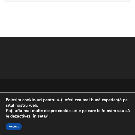
Folosim cookie-uri pentru a-ți oferi cea mai bună experiență pe
situl nostru web.
Poți afla mai multe despre cookie-urile pe care le folosim sau să
REVENIRE LA ÎNCEPUTUL PAGINII
le dezactivezi în
setări
.
Accept