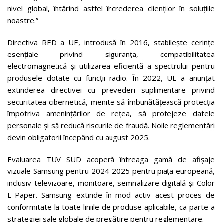
nivel global, întărind astfel încrederea clienților în soluțiile
noastre.”
Directiva RED a UE, introdusă în 2016, stabilește cerințe
esențiale privind siguranța, compatibilitatea
electromagnetică și utilizarea eficientă a spectrului pentru
produsele dotate cu funcții radio. În 2022, UE a anunțat
extinderea directivei cu prevederi suplimentare privind
securitatea cibernetică, menite să îmbunătățească protecția
împotriva amenințărilor de rețea, să protejeze datele
personale și să reducă riscurile de fraudă. Noile reglementări
devin obligatorii începând cu august 2025.
Evaluarea TÜV SÜD acoperă întreaga gamă de afișaje
vizuale Samsung pentru 2024-2025 pentru piața europeană,
inclusiv televizoare, monitoare, semnalizare digitală și Color
E-Paper. Samsung extinde în mod activ acest proces de
conformitate la toate liniile de produse aplicabile, ca parte a
strategiei sale globale de pregătire pentru reglementare.