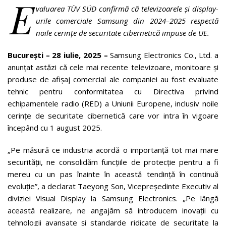
E
valuarea TÜV SÜD confirmă că televizoarele și display-
urile comerciale Samsung din 2024–2025 respectă
noile cerințe de securitate cibernetică impuse de UE
.
București –
28 iulie, 2025
–
Samsung Electronics Co., Ltd. a
anunțat astăzi că cele mai recente televizoare, monitoare și
produse de afișaj comercial ale companiei au fost evaluate
tehnic pentru conformitatea cu Directiva privind
echipamentele radio (RED) a Uniunii Europene, inclusiv noile
cerințe de securitate cibernetică care vor intra în vigoare
începând cu 1 august 2025.
„Pe măsură ce industria acordă o importanță tot mai mare
securității, ne consolidăm funcțiile de protecție pentru a fi
mereu cu un pas înainte în această tendință în continuă
evoluție”, a declarat Taeyong Son, Vicepreședinte Executiv al
diviziei Visual Display la Samsung Electronics. „Pe lângă
această realizare, ne angajăm să introducem inovații cu
tehnologii avansate și standarde ridicate de securitate la