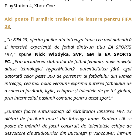
PlayStation 4, Xbox One.
Aici poate fi urmărit trailer-ul de lansare pentru FIFA
23
„Cu FIFA 23, oferim fanilor din întreaga lume cea mai autentică
și imersivă experiență de fotbal dintr-un titlu EA SPORTS
FIFA,”
spune
Nick Wlodyka, SVP, GM la EA SPORTS
FC.
„Prin includerea cluburilor de fotbal feminin, noile inovații
aduse tehnologiei HyperMotion2, autenticitatea fără egal
datorată celor peste 300 de parteneri ai fotbalului din lumea
întreagă, cea mai nouă versiune exprimă puterea fotbalului de
a conecta jucătorii, ligile, echipele și talentele de pe tot globul,
prin intermediul pasiunii comune pentru acest sport.”
„Suntem foarte entuziasmați să sărbătorim lansarea FIFA 23
alături de jucătorii noștri din întreaga lume! Suntem cât se
poate de mândri de jocul construit de talentatele echipe de
dezvoltare ale studiourilor din București și Vancouver, într-un