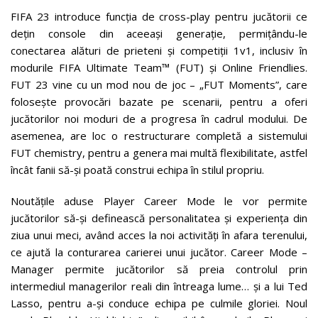
FIFA 23 introduce funcția de cross-play pentru jucătorii ce
dețin console din aceeași generație, permițându-le
conectarea alături de prieteni și competiții 1v1, inclusiv în
modurile FIFA Ultimate Team™ (FUT) și Online Friendlies.
FUT 23 vine cu un mod nou de joc – „FUT Moments”, care
folosește provocări bazate pe scenarii, pentru a oferi
jucătorilor noi moduri de a progresa în cadrul modului. De
asemenea, are loc o restructurare completă a sistemului
FUT chemistry, pentru a genera mai multă flexibilitate, astfel
încât fanii să-și poată construi echipa în stilul propriu.
Noutățile aduse Player Career Mode le vor permite
jucătorilor să-și definească personalitatea și experiența din
ziua unui meci, având acces la noi activități în afara terenului,
ce ajută la conturarea carierei unui jucător. Career Mode –
Manager permite jucătorilor să preia controlul prin
intermediul managerilor reali din întreaga lume… și a lui Ted
Lasso, pentru a-și conduce echipa pe culmile gloriei. Noul