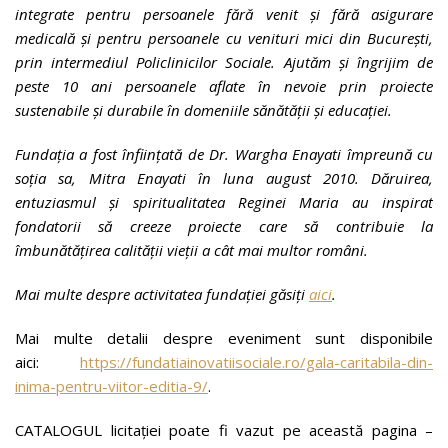
integrate pentru persoanele fără venit și fără asigurare
medicală și pentru persoanele cu venituri mici din București,
prin intermediul Policlinicilor Sociale. Ajutăm și îngrijim de
peste 10 ani persoanele aflate în nevoie prin proiecte
sustenabile și durabile în domeniile sănătății și educației.
Fundația a fost înființată de Dr. Wargha Enayati împreună cu
soția sa, Mitra Enayati în luna august 2010. Dăruirea,
entuziasmul și spiritualitatea Reginei Maria au inspirat
fondatorii să creeze proiecte care să contribuie la
îmbunătățirea calității vieții a cât mai multor români.
Mai multe despre activitatea fundației găsiți
aici
.
Mai multe detalii despre eveniment sunt disponibile
aici:
https://fundatiainovatiisociale.ro/gala-caritabila-din-
inima-pentru-viitor-editia-9/
.
CATALOGUL licitației poate fi vazut pe această pagina –