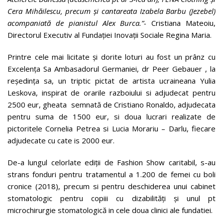
Cera Mihăilescu, precum și cantareata Izabela Barbu (Jezebel)
acompaniată de pianistul Alex Burca.”-
Cristiana Mateoiu,
Directorul Executiv al Fundației Inovații Sociale Regina Maria.
Printre cele mai licitate și dorite loturi au fost un prânz cu
Excelența Sa Ambasadorul Germaniei, dr Peer Gebauer , la
reședința sa, un triptic pictat de artista ucraineana Yulia
Leskova, inspirat de orarile razboiului si adjudecat pentru
2500 eur, gheata semnată de Cristiano Ronaldo, adjudecata
pentru suma de 1500 eur, si doua lucrari realizate de
pictoritele Cornelia Petrea si Lucia Morariu – Darlu, fiecare
adjudecate cu cate is 2000 eur.
De-a lungul celorlate ediții de Fashion Show caritabil, s-au
strans fonduri pentru tratamentul a 1.200 de femei cu boli
cronice (2018), precum si pentru deschiderea unui cabinet
stomatologic pentru copiii cu dizabilități și unul pt
microchirurgie stomatologică in cele doua clinici ale fundatiei.