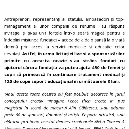
Antreprenori, reprezentanți ai statului, ambasadori și top-
management al unor companii de renume au răspuns
invitației și și-au unit forțele într-o seară magică pentru a
îndeplini misiunea fundației – aceea de a da o șansă la o viață
demnă prin acces la servicii medicale și educație celor
nevoiași.
Astfel, în urma licitației live si a sponsorizărilor
primite cu aceasta ocazie s-au strâns fonduri cu
ajutorul cărora fundația va putea ajuta 450 de femei și
copii să primească în continuare tratament medical și
120 de copii suport educațional în următoarele 3 luni.
“Anul acesta toate acestea au fost posibile deoarece în jurul
conceptului creativ “Imagine Peace then create it” pus
magistral în scenă de maestrul Alin Gălățescu, s-au adunat
peste 60 de sponsori, donatori și artiști. Pe parte artistică, s-au
alăturat pro-bono acestui demers creatoarele Aleha Toncea &
Atelierele Danessa (deasemenea pt al 3-lea an), FENA Clothing și