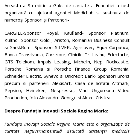
Aceasta a 9a editie a Galei de caritate a Fundatiei a fost
organizată cu ajutorul agentiei Medichub si sustinuta de
numeroși Sponsori și Parteneri-
CARGILL-Sponsor Royal, Kaufland- Sponsor Platinum,
Kultho- Sponsor Gold , Ariston, Romanian Business Consult
si SarkkRom- Sponsori SILVER, Agricover, Aqua Carpatica,
Banca Transilvania, Carrefour, Clinicile Dr. Leahu, Eclectarte,
GTS Telekom, Impuls Leasing, Michelin, Nepi Rockcastle,
Porsche Romania si Porsche Finance Group Romania,
Schneider Electric, Synevo si Unicredit Bank- Sponsori Bronz
precum si partenerii AlexisArt, Casa de licitatii Artmark,
Pepsico, Heineken, Nespresso, Vlad Ungureanu Video
Production, foto Alexandru George si Alexei Cristea.
Despre Fundația Inovații Sociale Regina Maria:
Fundația Inovații Sociale Regina Maria este o organizație de
caritate neguvernamentală dedicată asistenței medicale