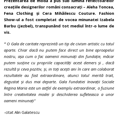
Prezentarea de modă a pus sub lumina reflectoarelor
creațiile designerilor români consacrați – Aleha Toncea,
Fena Clothing și Cera Mihăilescu Couture. Fashion
Show-ul a fost completat de vocea minunatei Izabela
Barbu (Jezbel), transpunând tot mediul într-o lume de
vis.
“
O Gala de caritate reprezintă un tip de civism artistic cu totul
aparte. Chiar dacă nu putem face direct un bine aproapelui
nostru, așa cum o fac oamenii minunați din fundație, măcar
putem susține cu propriile capacități acest demers și , dacă
rezultă și ceva pozitiv, și, in toți acești ani în care am colaborat
rezultatele au fost extraordinare, atunci totul merită trait,
degustat și dus mai departe. Gala Fundatiei Inovații Sociale
Regina Maria este un astfel de exemplu extraordinar, o fuziune
între creativitatea modei și deschiderea sufleteasca a unor
oameni minunați”
-citat Alin Galatescu