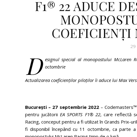
F1® 22 ADUCE D
MONOPOSTU
COEFICIENȚI 
29
D
esignul special al monopostului McLaren R
octombrie
Actualizarea coeficienților piloților îi aduce lui Max Ve
București – 27 septembrie 2022
– Codemasters™ și
pentru jucătorii
EA SPORTS F1
®
22
, care reflectă 
Racing, conceput pentru a fi utilizat în Grands Prix-ur
fi disponibil începând cu 11 octombrie, ca parte a
monopostului McLaren Racing timp de o lună.