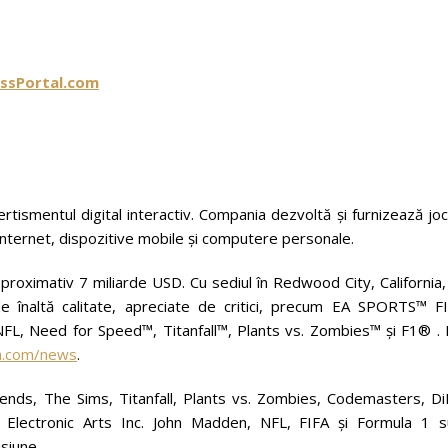
ssPortal.com
rtismentul digital interactiv. Compania dezvoltă și furnizează joc
a internet, dispozitive mobile și computere personale.
 aproximativ 7 miliarde USD. Cu sediul în Redwood City, California
 înaltă calitate, apreciate de critici, precum EA SPORTS™ FI
L, Need for Speed™, Titanfall™, Plants vs. Zombies™ și F1® . 
.com/news
.
nds, The Sims, Titanfall, Plants vs. Zombies, Codemasters, Di
 Electronic Arts Inc. John Madden, NFL, FIFA și Formula 1 s
isiune.