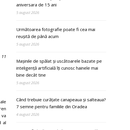
aniversara de 15 ani
5 august 2026
Următoarea fotografie poate fi cea mai
reușită de până acum
5 august 2026
 11
Mașinile de spălat și uscătoarele bazate pe
inteligență artificială îți cunosc hainele mai
bine decât tine
5 august 2026
Când trebuie curățate canapeaua și salteaua?
ale
7 semne pentru familiile din Oradea
ren
4 august 2026
i va
 al