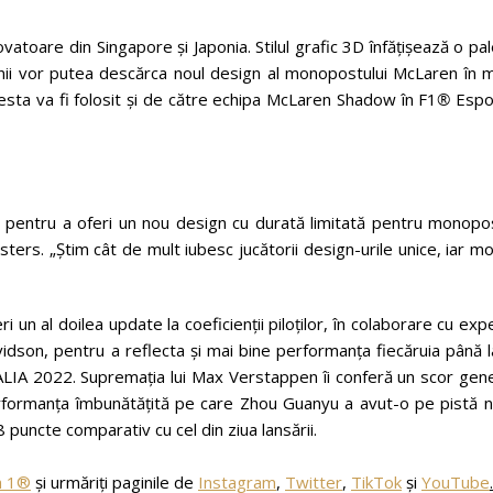
ovatoare din Singapore și Japonia. Stilul grafic 3D înfățișează o pa
anii vor putea descărca noul design al monopostului McLaren în 
 Acesta va fi folosit și de către echipa McLaren Shadow în F1
®
Espo
 pentru a oferi un nou design cu durată limitată pentru monopos
ters. „Știm cât de mult iubesc jucătorii design-urile unice, iar m
i un al doilea update la coeficienții piloților, în colaborare cu expe
dson, pentru a reflecta și mai bine performanța fiecăruia până l
 2022. Supremația lui Max Verstappen îi conferă un scor gene
erformanța îmbunătățită pe care Zhou Guanyu a avut-o pe pistă n
 puncte comparativ cu cel din ziua lansării.
a 1®
și urmăriți paginile de
Instagram
,
Twitter
,
TikTok
și
YouTube
.