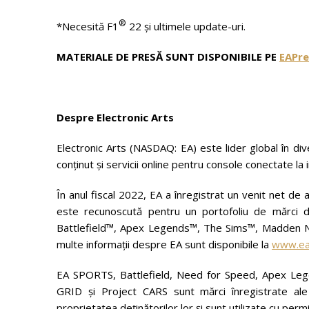
®
*Necesită F1
22 și ultimele update-uri.
MATERIALE DE PRESĂ SUNT DISPONIBILE PE
EAPre
Despre Electronic Arts
Electronic Arts (NASDAQ: EA) este lider global în dive
conținut și servicii online pentru console conectate l
În anul fiscal 2022, EA a înregistrat un venit net de
este recunoscută pentru un portofoliu de mărci de
Battlefield™, Apex Legends™, The Sims™, Madden NF
multe informații despre EA sunt disponibile la
www.ea
EA SPORTS, Battlefield, Need for Speed, Apex Lege
GRID și Project CARS sunt mărci înregistrate ale
proprietatea deținătorilor lor și sunt utilizate cu perm