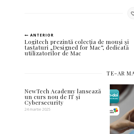
ANTERIOR
Logitech prezintă colecția de mouși și
tastaturi „Designed for Mac”, dedicată
utilizatorilor de Mac
TE-AR MA
NewTech Academy lansează
un curs nou de IT și
Cybersecurity
24 martie 2025