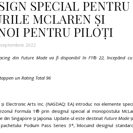
ESIGN SPECIAL PENTRU
RILE MCLAREN ȘI
NOI PENTRU PILOȚI
 septembrie 2022
acing din Future Mode va fi disponibil în F1® 22, începând cu
rstappen un Rating Total 96
 Electronic Arts Inc. (NASDAQ: EA) introduc noi elemente speci
sezonul Formula 1® prin designul special al monopostului McLa
ile din Singapore și Japonia. Update-ul este destinat
Future Mode
ș
 pachetului Podium Pass Series 3*, înlocuind designul standard