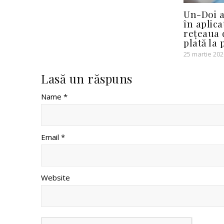
Un-Doi a
în aplica
rețeaua 
plată la 
25 martie 202
Lasă un răspuns
Name *
Email *
Website