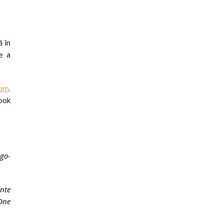
ă în
e a
com
.
ok
ogo-
nte
One