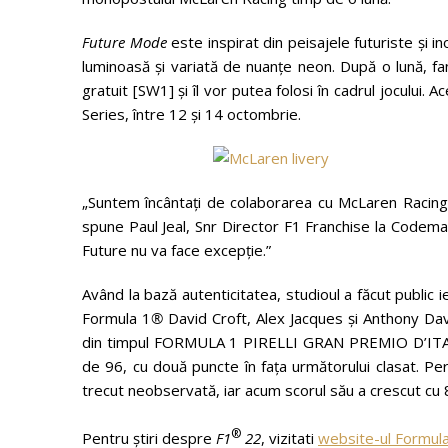
Future Mode
este inspirat din peisajele futuriste și in
luminoasă și variată de nuanțe neon. După o lună, f
gratuit [SW1] și îl vor putea folosi în cadrul jocului.
Series, între 12 și 14 octombrie.
„Suntem încântați de colaborarea cu McLaren Racing
spune Paul Jeal, Snr Director F1 Franchise la Codemas
Future nu va face excepție.”
Având la bază autenticitatea, studioul a făcut public ier
Formula 1
®
David Croft, Alex Jacques și Anthony Davi
din timpul FORMULA 1 PIRELLI GRAN PREMIO D’ITALIA
de 96, cu două puncte în fața următorului clasat. P
trecut neobservată, iar acum scorul său a crescut cu 8
®
Pentru știri despre
F1
22
, vizitati
website-ul Formul