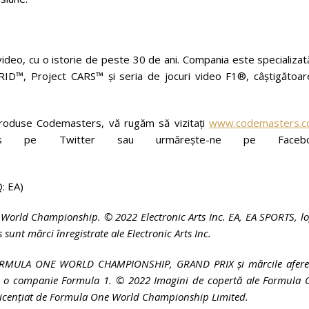
ideo, cu o istorie de peste 30 de ani. Compania este specializat
 GRID™, Project CARS™ și seria de jocuri video F1®, câștigătoar
 produse Codemasters, vă rugăm să vizitați
www.codemasters.
sters pe Twitter sau urmărește-ne pe Facebo
: EA)
 World Championship. © 2022 Electronic Arts Inc. EA, EA SPORTS, l
unt mărci înregistrate ale Electronic Arts Inc.
 FORMULA ONE WORLD CHAMPIONSHIP, GRAND PRIX și mărcile afere
V, o companie Formula 1. © 2022 Imagini de copertă ale Formula 
icențiat de Formula One World Championship Limited.