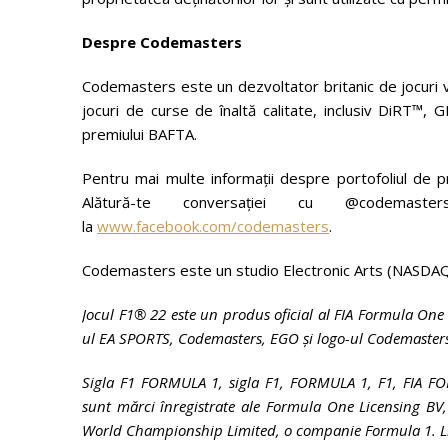
Despre Codemasters
Codemasters este un dezvoltator britanic de jocuri v
jocuri de curse de înaltă calitate, inclusiv DiRT™,
premiului BAFTA.
Pentru mai multe informații despre portofoliul de
Alătură-te conversației cu @codema
la
www.facebook.com/codemasters
.
Codemasters este un studio Electronic Arts (NASDAQ
Jocul
F1® 22 este un produs oficial al FIA Formula One
ul EA SPORTS, Codemasters, EGO și logo-ul Codemasters s
Sigla F1 FORMULA 1, sigla F1, FORMULA 1, F1, FIA
sunt mărci înregistrate ale Formula One Licensing B
World Championship Limited, o companie Formula 1. L