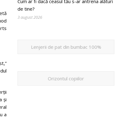
Cum ar fi dacă ceasul tău s-ar antrena alături
de tine?
letă
3 august 2026
mod
rts
Lenjerii de pat din bumbac 100%
t,”
odul
Orizontul copiilor
rții
a și
ral
u a