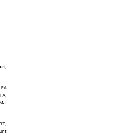
uri,
, EA
FA,
Mai
RT,
unt