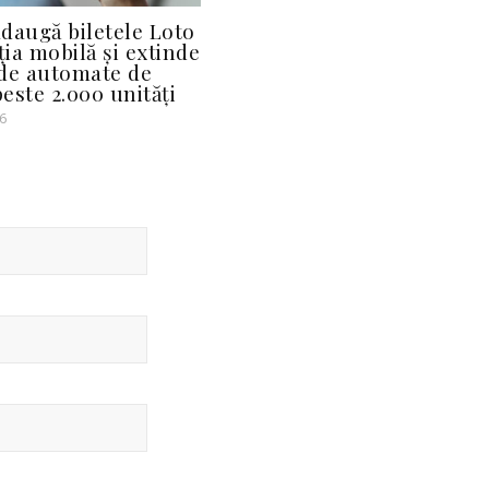
daugă biletele Loto
ția mobilă și extinde
de automate de
peste 2.000 unități
6