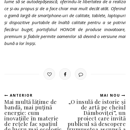
lume să se autodepășească, oferindu-le libertatea de a realiza
ce și-au propus și de a face chiar mai mult decât atât. Oferind
o gamă largă de smartphone-uri de calitate, tablete, laptopuri
și dispozitive purtabile de înaltă calitate pentru a se potrivi
fiecărui buget, portofoliul HONOR de produse inovatoare,
premium și fiabile permite oamenilor să devină o versiune mai
bună a lor înșiși.
ANTERIOR
MAI NOU
Mai multă lățime de
„O insulă de istorie și
bandă, mai puțină
de artă pe cheiul
energie: cum
Dâmboviței”, un
inovațiile în materie
proiect care invită
de rețele fac spațiul
publicul să descopere
de lucru mai ecologic
frumusețea ascunsă a