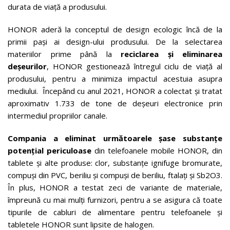
durata de viață a produsului.
HONOR aderă la conceptul de design ecologic încă de la
primii pași ai design-ului produsului. De la selectarea
materiilor prime până la
reciclarea și eliminarea
deșeurilor
, HONOR gestionează întregul ciclu de viață al
produsului, pentru a minimiza impactul acestuia asupra
mediului. Începând cu anul 2021, HONOR a colectat și tratat
aproximativ 1.733 de tone de deșeuri electronice prin
intermediul propriilor canale.
Compania a eliminat următoarele șase substanțe
potențial periculoase
din telefoanele mobile HONOR, din
tablete și alte produse: clor, substanțe ignifuge bromurate,
compuși din PVC, beriliu și compuși de beriliu, ftalați și Sb2O3.
În plus, HONOR a testat zeci de variante de materiale,
împreună cu mai mulți furnizori, pentru a se asigura că toate
tipurile de cabluri de alimentare pentru telefoanele și
tabletele HONOR sunt lipsite de halogen.