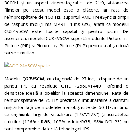
3000:1 și un aspect cinematografic de 21:9, vizionarea
filmelor pe acest model este o plăcere, iar rata de
reîmprospătare de 100 Hz, suportul AMD FreeSync și timpii
de răspuns mici (1 ms MPRT, 4 ms GtG) arată că modelul
CU34V5CW este foarte capabil și pentru jocuri. De
asemenea, modelul CU34V5CW suportă modurile Picture-in-
Picture (PiP) și Picture-by-Picture (PbP) pentru a afișa două
surse simultan.
Modelul
Q27V5CW,
cu diagonală de 27 inci
,
dispune de un
panou IPS cu rezoluție QHD (2560×1440), oferind o
densitate ideală a pixelilor la această dimensiune. Rata de
reîmprospătare de 75 Hz prezintă o îmbunătățire a clarității
mișcărilor față de modelele mai obișnuite de 60 Hz, în timp
ce unghiurile largi de vizualizare (178°/178°) și acuratețea
culorilor (126% sRGB, 105% AdobeRGB, 98% DCI-P3) nu
sunt compromise datorită tehnologiei IPS.