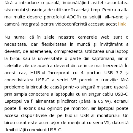
fără a introduce o parolă, îmbunătățind astfel securitatea
sistemului și ușurința de utilizare în același timp. Pentru a afla
mai multe despre portofoliul AOC în cu soluții all-in-one și
cameră integrată pentru videoconferință accesați acest
link
Nu numai că în zilele noastre camerele web sunt o
necesitate, dar flexibilitatea în muncă și învățământ a
devenit, de asemenea, omniprezentă. Utilizarea unui laptop
la birou sau la universitate o parte din săptămână, iar în
celelalte zile de acasă a devenit din ce în ce mai frecventă. În
acest caz, HUB-ul încorporat cu 4 porturi USB 3.2 și
conectivitatea USB-C a seriei V5 permit o tranziție fără
probleme la biroul de acasă printr-o singură mișcare ușoară:
prin simpla conectare a laptopului cu un singur cablu USB-C.
Laptopul va fi alimentat și încărcat (până la 65 W), ecranul
poate fi extins sau oglindit pe monitor, iar laptopul poate
accesa dispozitivele de pe hub-ul USB al monitorului. Un
birou curat este acum ușor de menținut cu seria V5, datorită
flexibilității conexiunii USB-C.