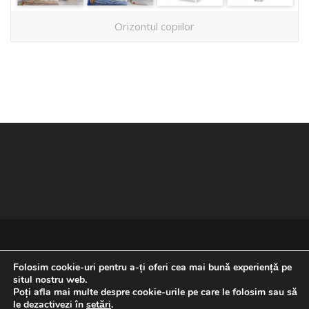
Orizontul copiilor
Folosim cookie-uri pentru a-ți oferi cea mai bună experiență pe
situl nostru web.
Poți afla mai multe despre cookie-urile pe care le folosim sau să
REVENIRE LA ÎNCEPUTUL PAGINII
le dezactivezi în
setări
.