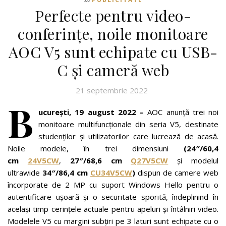
Perfecte pentru video-
conferințe, noile monitoare
AOC V5 sunt echipate cu USB-
C și cameră web
21 septembrie 2022
B
ucurești, 19 august 2022 –
AOC anunță trei noi
monitoare multifuncționale din seria V5, destinate
studenților și utilizatorilor care lucrează de acasă.
Noile modele, în trei dimensiuni
(24″/60,4
cm
24V5CW
,
27″/68,6 cm
Q27V5CW
și modelul
ultrawide
34″/86,4 cm
CU34V5CW
)
dispun de camere web
încorporate de 2 MP cu suport Windows Hello pentru o
autentificare ușoară și o securitate sporită, îndeplinind în
același timp cerințele actuale pentru apeluri și întâlniri video.
Modelele V5 cu margini subțiri pe 3 laturi sunt echipate cu o