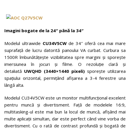
Imagini bogate de la 24″ până la 34″
Modelul ultrawide
CU34V5CW
de 34″ oferă cea mai mare
suprafață de lucru datorită panoului VA curbat. Curbura sa
1500R îmbunătățește vizibilitatea spre margini și sporește
imersiunea în jocuri și filme. O rezoluție clară și
detaliată
UWQHD (3440×1440 pixeli)
sporește utilizarea
spațiului orizontal, permițând afișarea a 3-4 ferestre una
lângă alta.
Modelul CU34V5CW este un monitor multifuncțional excelent
pentru muncă și divertisment. Față de modelele 16:9,
multitasking-ul este mai bun la locul de muncă, afișând mai
multe aplicații simultan, dar este perfect când vine vorba de
divertisment. Cu o rată de contrast profundă și bogată de