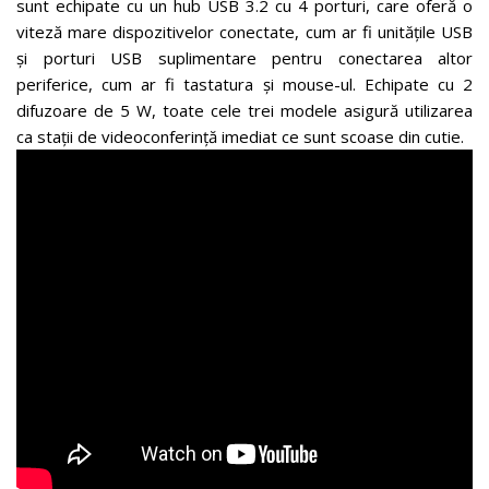
sunt echipate cu un hub USB 3.2 cu 4 porturi, care oferă o
viteză mare dispozitivelor conectate, cum ar fi unitățile USB
și porturi USB suplimentare pentru conectarea altor
periferice, cum ar fi tastatura și mouse-ul. Echipate cu 2
difuzoare de 5 W, toate cele trei modele asigură utilizarea
ca stații de videoconferință imediat ce sunt scoase din cutie.