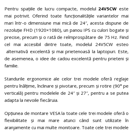
Pentru spațiile de lucru compacte, modelul
24V5CW
este
mai potrivit. Oferind toate funcționalitățile variantelor mai
mari într-o dimensiune mai mică de 24″, acesta dispune de
rezoluție FHD (1920×1080), un panou IPS cu culori bogate și
precise, precum și o rată de reîmprospătare de 75 Hz. Fiind
cel mai accesibil dintre toate, modelul 24V5CW esteo
alternativă excelentă și mai prietenoasă la laptopuri. Este,
de asemenea, o idee de cadou excelentă pentru prieteni și
familie.
Standurile ergonomice ale celor trei modele oferă reglaje
pentru înălțime, înclinare și pivotare, precum și rotire (90° pe
verticală) pentru modelele de 24″ și 27″, pentru a se putea
adapta la nevoile fiecăruia.
Opțiunea de montare VESA la toate cele trei modele oferă o
flexibilitate și mai mare atunci când sunt utilizate în
aranjamente cu mai multe monitoare. Toate cele trei modele