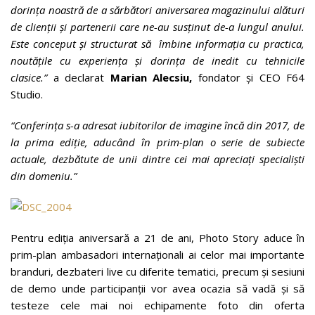
dorinţa noastră de a sărbători aniversarea magazinului alături
de clienţii şi partenerii care ne-au susţinut de-a lungul anului.
Este conceput şi structurat să îmbine informația cu practica,
noutățile cu experiența şi dorința de inedit cu tehnicile
clasice.”
a declarat
Marian Alecsiu,
fondator şi CEO F64
Studio.
“Conferința s-a adresat iubitorilor de imagine încă din 2017, de
la prima ediție, aducând în prim-plan o serie de subiecte
actuale, dezbătute de unii dintre cei mai apreciați specialiști
din domeniu.”
Pentru ediția aniversară a 21 de ani, Photo Story aduce în
prim-plan ambasadori internaționali ai celor mai importante
branduri, dezbateri live cu diferite tematici, precum şi sesiuni
de demo unde participanţii vor avea ocazia să vadă şi să
testeze cele mai noi echipamente foto din oferta