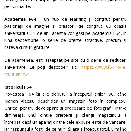
performante.
Academia F64
– un hub de learning și conținut pentru
pasionații de imagine și creatorii de conținut. Cu ocazia
aniversării a 21 de ani, aceştia vor găsi pe Academia F64, în
luna septembrie, o serie de oferte atractive, precum și
câteva cursuri gratuite.
De asemenea, esti așteptat pe site cu o serie de reduceri
aniversare. Le poți descoperi aici:
https://www.f64.ro/la-
multi-ani-f64
Istoricul F64
Povestea F64 își are debutul la începutul anilor ’90, când
Marian Alecsiu deschidea un magazin foto în complexul
Unirea, pentru developare și procesare de fotografii. Într-o
dimineață, unul dintre prietenii şi clienţii magazinului a
întrebat dacă un aparat dintre cele expuse este de vânzare,
iar răspunsul a fost “de ce nu?”. Și așa a început totul, urmând