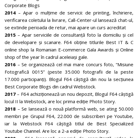
Corporate Blogs
2014
– Apar o mulțime de servicii: de printing, închiriere,
verificarea coletului la livrare, Call-Center-ul lansează chat-ul,
se extinde perioada de retur, mai apare un curs acreditat
2015
– Apar serviciile de consultanță foto la domiciliu și cel
de developare și scanare. F64 obține titlurile Best IT & C
online shop la Romanian E-commerce Gala Awards și Online
shop of the year în cadrul aceleiași gale.
2016
– Se organizează cel mai mare concurs foto, “Misiune
Fotografică 0015” (peste 35.000 fotografii de la peste
17.000 participanți). Blogul F64 câștigă din nou la secțiunea
Best Corporate Blogs din cadrul Webstock.
2017
– F64 achiziționează un nou depozit, Blogul F64 câștigă
locul II la Webstock, are loc prima ediție Photo Story.
2018
– Se lansează o nouă platformă web, se ating 50.000
membri pe Grupul F64, 22.000 de subscriberi pe Youtube,
iar la Webstock F64 câștigă titlul de Best Specialized
Youtube Channel. Are loc a 2-a ediție Photo Story.