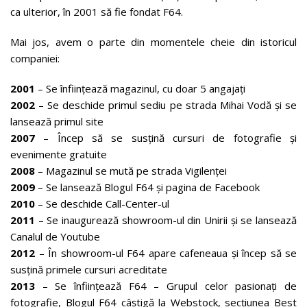
ca ulterior, în 2001 să fie fondat F64.
Mai jos, avem o parte din momentele cheie din istoricul
companiei:
2001
– Se înființează magazinul, cu doar 5 angajați
2002
– Se deschide primul sediu pe strada Mihai Vodă și se
lansează primul site
2007
– Încep să se susțină cursuri de fotografie și
evenimente gratuite
2008
– Magazinul se mută pe strada Vigilenței
2009
– Se lansează Blogul F64 și pagina de Facebook
2010
– Se deschide Call-Center-ul
2011
– Se inaugurează showroom-ul din Unirii și se lansează
Canalul de Youtube
2012
– În showroom-ul F64 apare cafeneaua și încep să se
susțină primele cursuri acreditate
2013
– Se înființează F64 – Grupul celor pasionați de
fotografie, Blogul F64 câștigă la Webstock, secțiunea Best