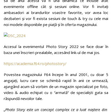
sa de anul acesta va fi una dinamică ce include atât
evenimente offline cât şi sesiuni online. Vor fi invitaţi
ambasadori ai brandurilor voastre favorite, vor avea loc
dezbateri și vor fi exista sesiuni de touch & try cu cele mai
noi modele disponibile pe piaţă şi în oferta magazinului.
Accesul la evenimentul Photo Story 2022 se face doar în
baza unei înscrieri prealabile, accesând link-ul de mai jos.
https://academia.f64.ro/photostory/
Povestea magazinului F64 începe în anul 2001, cu doar 5
angajați, lucru care se schimbă rapid în anii ce urmează,
ajungând acum să vorbim de un magazin specializat pe foto,
video & audio echipat cu o “armată” de specialişti gata sa
răspundă nevoilor tale.
„Photo Story este un concept complex ce a luat naştere din