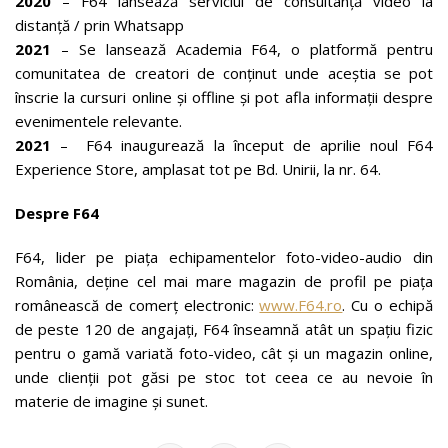
2020
– F64 lansează serviciul de consultanță video la
distanță / prin Whatsapp
2021
– Se lansează Academia F64, o platformă pentru
comunitatea de creatori de conținut unde aceștia se pot
înscrie la cursuri online și offline și pot afla informații despre
evenimentele relevante.
2021
– F64 inaugurează la început de aprilie noul F64
Experience Store, amplasat tot pe Bd. Unirii, la nr. 64.
Despre F64
F64, lider pe piața echipamentelor foto-video-audio din
România, deține cel mai mare magazin de profil pe piața
românească de comerț electronic:
www.F64.ro
. Cu o echipă
de peste 120 de angajați, F64 înseamnă atât un spațiu fizic
pentru o gamă variată foto-video, cât și un magazin online,
unde clienții pot găsi pe stoc tot ceea ce au nevoie în
materie de imagine și sunet.