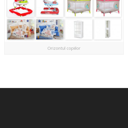
Orizontul copiilor