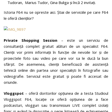
Tudoran, Marius Tudor, Gina Buliga și încă 2 invitați.
Istoria F64 nu se opreste aici. Știai de serviciile pe care F64
le oferă clienților?
Private Shopping Session
– este un serviciu de
consultanță complet gratuit alături de un specialist F64.
Clienții vor primi informații în funcție de nevoile lor și de
proiectele foto sau video pe care vor sa le ducă la bun
sfârșit. De asemenea, clienții beneficiază de asistență
tehnică online din partea unor specialiști în fotografie sau
videografie. Serviciul este gratuit și poate fi accesat de
oriunde.
Vloggspot
– oferă doritorilor opţiunea de a testa Studioul
Vloggspot F64, locaţie ce oferă opţiunea de a face
podcasturi, vlogguri sau transmisiuni LIVE complet izolați
fonic și având la dispoziție o serie întreagă de echipamente