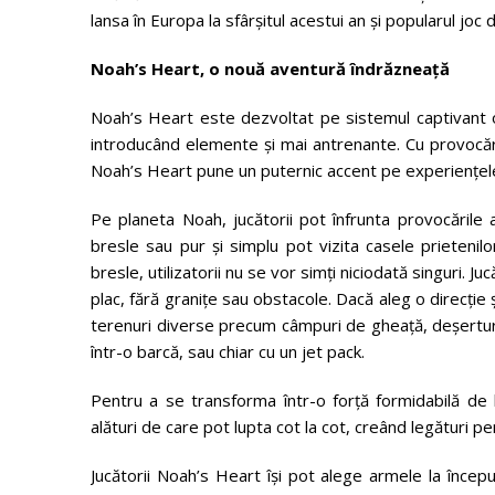
lansa în Europa la sfârșitul acestui an și popularul jo
Noah’s Heart, o nouă aventură îndrăzneață
Noah’s Heart este dezvoltat pe sistemul captivant
introducând elemente și mai antrenante. Cu provocări
Noah’s Heart pune un puternic accent pe experiențele 
Pe planeta Noah, jucătorii pot înfrunta provocările a
bresle sau pur și simplu pot vizita casele prieteni
bresle, utilizatorii nu se vor simți niciodată singuri. 
plac, fără granițe sau obstacole. Dacă aleg o direcție 
terenuri diverse precum câmpuri de gheață, deșerturi, p
într-o barcă, sau chiar cu un jet pack.
Pentru a se transforma într-o forță formidabilă de l
alături de care pot lupta cot la cot, creând legături 
Jucătorii Noah’s Heart își pot alege armele la începu