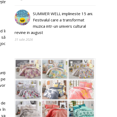
ește
SUMMER WELL implineste 15 ani.
Festivalul care a transformat
muzica intr-un univers cultural
d îi
revine in august
e să
31 iulie 2026
 joc
unți
d pe
 vor
ă de
 în
9 va