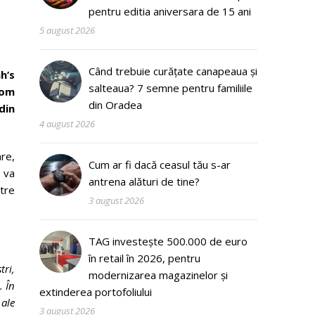
pentru editia aniversara de 15 ani
5 august 2026
Când trebuie curățate canapeaua și
h’s
salteaua? 7 semne pentru familiile
com
din Oradea
din
4 august 2026
re,
Cum ar fi dacă ceasul tău s-ar
ă va
antrena alături de tine?
tre
3 august 2026
TAG investește 500.000 de euro
în retail în 2026, pentru
tri,
modernizarea magazinelor și
.
În
extinderea portofoliului
 ale
3 august 2026