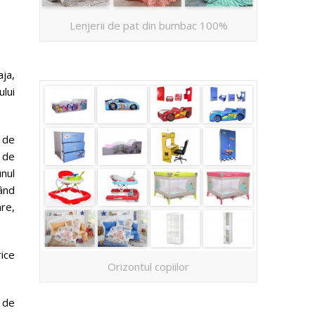
Lenjerii de pat din bumbac 100%
ja,
lui
e de
 de
unul
sând
are,
rice
Orizontul copiilor
l de