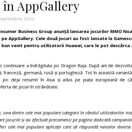
 în AppGallery
septembrie 2022
onsumer Business Group anunță lansarea jocurilor MMO Noa
 pe AppGallery. Cele două jocuri au fost lansate la Games
e bun venit pentru utilizatorii Huawei, care le pot descărca 
continuare a îndrăgitului joc Dragon Raja. După ani de dezvolta
eză, franceză, germană, rusă și portugheză. Tot în această variant
, joc deja renumit în Asia și adus pe piața europeană de că
ferta de jocuri în străinătate.
 una dintre cele mai populare categorii în rândul utilizatorilor noș
are jocurile și au efectuat precomenzi pe pagina dedicată campaniei
ri cele mai populare aplicații care să răspundă nevoilor diverse