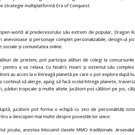
c de strategie multiplatformă Era of Conquest.
 open-world al predecesorului său extrem de popular, Dragon Ra
 anevoioase și personaje complet personalizabile, design-ul jocu
sociale și comunitatea online.
lături de prieteni, pot participa alături de colegi la concursuril
lor pentru a se relaxa. Cu Noah’s Heart și sistemul său complex
Jucătorii au acces la o întreagă planetă pe care o pot explora după b
și continuă să alerge, ajung să facă ocolul întregii planete, traver
ăduri tropicale și multe altele. Jucătorii pot călători pe jos, căl
uptă, jucătorii pot forma o echipă cu zeci de personalități isto
pentru a descoperi mai multe despre poveștile lor unice.
tul jocului, acestea înlocuind clasele MMO tradiționale. Arsenalu