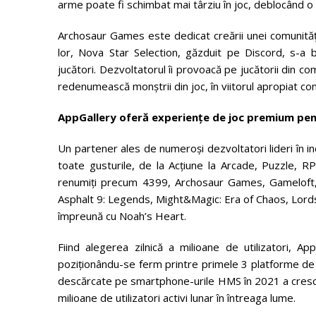
arme poate fi schimbat mai târziu în joc, deblocând o
Archosaur Games este dedicat creării unei comunități 
lor, Nova Star Selection, găzduit pe Discord, s-a 
jucători. Dezvoltatorul îi provoacă pe jucătorii din c
redenumească monștrii din joc, în viitorul apropiat con
AppGallery oferă experiențe de joc premium pe
Un partener ales de numeroși dezvoltatori lideri în i
toate gusturile, de la Acțiune la Arcade, Puzzle, R
renumiți precum 4399, Archosaur Games, Gameloft, 
Asphalt 9: Legends, Might&Magic: Era of Chaos, Lords 
împreună cu Noah’s Heart.
Fiind alegerea zilnică a milioane de utilizatori, Ap
poziționându-se ferm printre primele 3 platforme de dist
descărcate pe smartphone-urile HMS în 2021 a cresc
milioane de utilizatori activi lunar în întreaga lume.