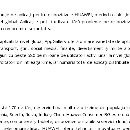
uție de aplicații pentru dispozitivele HUAWEI, oferind o colecți
l global. Aplicațiile pot fi utilizate fără probleme pe dispoziti
ră a compromite securitatea.
plicații la nivel global, AppGallery oferă o mare varietate de aplic
ansport, știri, social media, finanțe, divertisment și multe alt
uni cu peste 580 de milioane de utilizatori activi lunar la nivel glo
tatori din întreaga lume, iar numărul total de aplicații distribuite
ste 170 de țări, deservind mai mult de o treime din populația lu
ia, Suedia, Rusia, India și China. Huawei Consumer BG este una 
gente, computere și tablete, dispozitive purtabile și servicii cloud, 
telecomunicațiilor, HUAWEI oferă tehnologii inovatoare pen