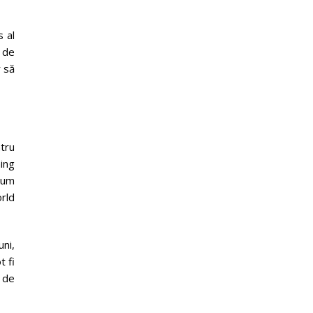
s al
 de
r să
ntru
ing
cum
orld
ni,
t fi
 de