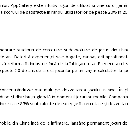
lor, AppGallery este intuitiv, ușor de utilizat și vine cu o gam
 a scorului de satisfacție în rândul utilizatorilor de peste 20% în 20
ntate studiouri de cercetare și dezvoltare de jocuri din China
de ani. Datorită experienței sale bogate, cunoașterii aprofundat
ă reforma în industrie încă de la înființarea sa. Predecesorul s
 peste 20 de ani, de la era jocurilor pe un singur calculator, la jo
 concentrându-se mai mult pe dezvoltarea jocului în sine. În pl
use și distribuția globală în domeniul jocurilor mobile. Compani
dintre care 85% sunt talente de excepție în cercetare și dezvoltar
obile din China încă de la înființare, lansând permanent jocuri de