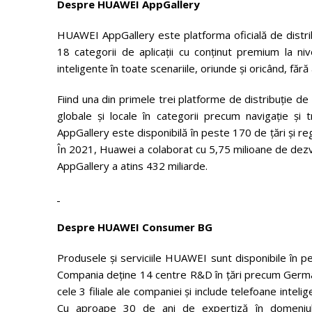
Despre HUAWEI AppGallery
HUAWEI AppGallery este platforma oficială de distrib
18 categorii de aplicații cu conținut premium la nive
inteligente în toate scenariile, oriunde și oricând, fă
Fiind una din primele trei platforme de distribuție de a
globale și locale în categorii precum navigație și tr
AppGallery este disponibilă în peste 170 de țări și regi
În 2021, Huawei a colaborat cu 5,75 ​​milioane de dezvol
AppGallery a atins 432 miliarde.
Despre HUAWEI Consumer BG
Produsele și serviciile HUAWEI sunt disponibile în pe
Compania deține 14 centre R&D în țări precum German
cele 3 filiale ale companiei și include telefoane inteli
Cu aproape 30 de ani de expertiză în domeniul 