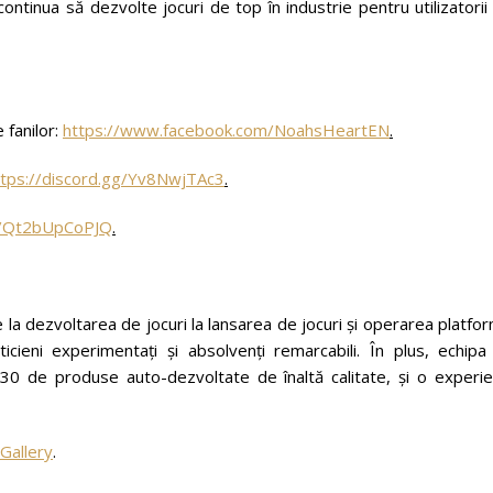
tinua să dezvolte jocuri de top în industrie pentru utilizatorii
 fanilor:
https://www.facebook.com/NoahsHeartEN
.
ttps://discord.gg/Yv8NwjTAc3
.
be/Qt2bUpCoPJQ
.
e la dezvoltarea de jocuri la lansarea de jocuri și operarea platfo
cieni experimentați și absolvenți remarcabili. În plus, echipa
30 de produse auto-dezvoltate de înaltă calitate, și o experie
Gallery
.