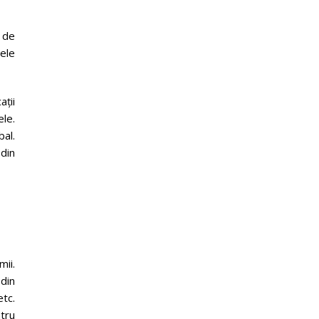
e de
vele
ații
ele.
bal.
 din
mii.
din
etc.
tru