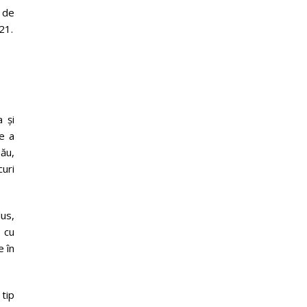
ă de
21.
 și
e a
ău,
curi
us,
a cu
e în
 tip