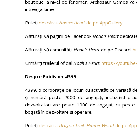
boutique la nivel de fenomen. Archosaur Games va con
întreaga lume.
Puteți
descărca
Noah’s Heart
de pe AppGallery
.
Alăturați-vă paginii de Facebook
Noah’s Heart
dedicate
Alăturați-vă comunității
Noah’s Heart
de pe Discord:
h
Urmăriți trailerul oficial
Noah’s Heart
:
https://youtu.
Despre Publisher 4399
4399, o corporație de jocuri cu activități ce variază d
și numără peste 2000 de angajați, incluzând practi
dezvoltatori are peste 1000 de angajați cu peste 
bogată în dezvoltare și operare.
Puteți
descărca
Dragon Trail: Hunter World
de pe App