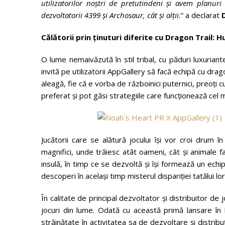
utilizatorilor noștri de pretutindeni și avem planuri
dezvoltatorii 4399 și Archosaur, cât și alții.
” a declarat
D
Călătorii prin ținuturi diferite cu Dragon Trail: 
O lume nemaivăzută în stil tribal, cu păduri luxuriant
invită pe utilizatorii AppGallery să facă echipă cu drag
aleagă, fie că e vorba de războinici puternici, preoți cu a
preferat și pot găsi strategiile care funcționează cel m
Jucătorii care se alătură jocului își vor croi drum 
magnifici, unde trăiesc atât oameni, cât și animale 
insulă, în timp ce se dezvoltă și își formează un echi
descoperi în același timp misterul dispariției tatălui lor
În calitate de principal dezvoltator și distribuitor 
jocuri din lume. Odată cu această primă lansare î
străinătate în activitatea sa de dezvoltare și distri