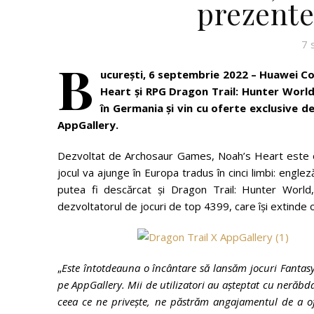
prezente
7 
B
ucurești, 6 septembrie 2022 – Huawei C
Heart și RPG Dragon Trail: Hunter World
în Germania și vin cu oferte exclusive d
AppGallery.
Dezvoltat de Archosaur Games, Noah’s Heart este o 
jocul va ajunge în Europa tradus în cinci limbi: engl
putea fi descărcat și Dragon Trail: Hunter World
dezvoltatorul de jocuri de top 4399, care își extinde o
„
Este întotdeauna o încântare să lansăm jocuri Fantasy,
pe AppGallery. Mii de utilizatori au așteptat cu nerăbd
ceea ce ne privește, ne păstrăm angajamentul de a ofe