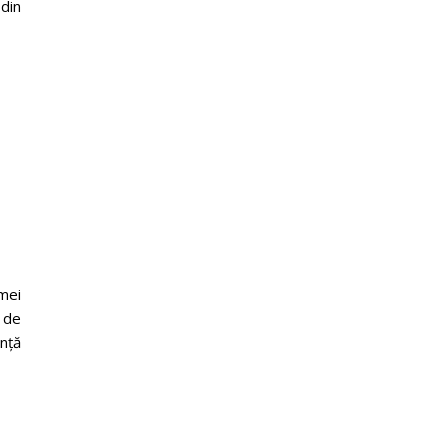
 din
rmei
 de
nță