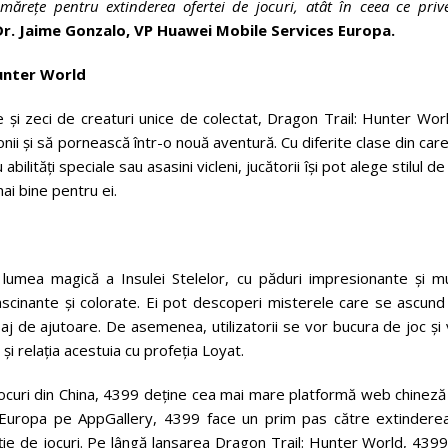
 mărețe pentru extinderea ofertei de jocuri, atât în ceea ce priv
r. Jaime Gonzalo, VP Huawei Mobile Services Europa.
Hunter World
e și zeci de creaturi unice de colectat, Dragon Trail: Hunter Worl
onii și să pornească într-o nouă aventură. Cu diferite clase din car
bilități speciale sau asasini vicleni, jucătorii își pot alege stilul de
ai bine pentru ei.
în lumea magică a Insulei Stelelor, cu păduri impresionante și m
fascinante și colorate. Ei pot descoperi misterele care se ascun
paj de ajutoare. De asemenea, utilizatorii se vor bucura de joc și
 și relația acestuia cu profeția Loyat.
de jocuri din China, 4399 deține cea mai mare platformă web chinez
n Europa pe AppGallery, 4399 face un prim pas către extinderea
buție de jocuri. Pe lângă lansarea Dragon Trail: Hunter World, 439