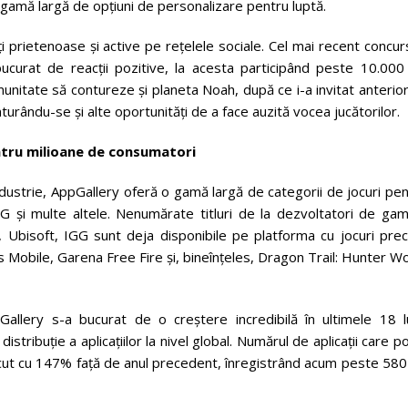
 gamă largă de opțiuni de personalizare pentru luptă.
prietenoase și active pe rețelele sociale. Cel mai recent concur
bucurat de reacții pozitive, la acesta participând peste 10.000
omunitate să contureze și planeta Noah, după ce i-a invitat anterio
turându-se și alte oportunități de a face auzită vocea jucătorilor.
ntru milioane de consumatori
ndustrie, AppGallery oferă o gamă largă de categorii de jocuri pe
PG și multe altele. Nenumărate titluri de la dezvoltatori de gam
Ubisoft, IGG sunt deja disponibile pe platforma cu jocuri pre
Mobile, Garena Free Fire și, bineînțeles, Dragon Trail: Hunter W
pGallery s-a bucurat de o creștere incredibilă în ultimele 18 lu
ribuție a aplicațiilor la nivel global. Numărul de aplicații care po
ut cu 147% față de anul precedent, înregistrând acum peste 580