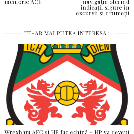
memorie ACE
navigație oferind
indicații sigure în
excursii și drumeții
TE-AR MAI PUTEA INTERESA :
Wrexham AFC și HP fac echipă – HP va deveni