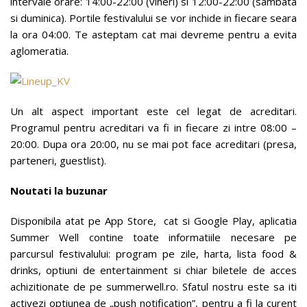
intervale orare: 14:00-22:00 (vineri) si 12:00-22:00 (sambata
si duminica). Portile festivalului se vor inchide in fiecare seara
la ora 04:00. Te asteptam cat mai devreme pentru a evita
aglomeratia.
Un alt aspect important este cel legat de acreditari.
Programul pentru acreditari va fi in fiecare zi intre 08:00 –
20:00. Dupa ora 20:00, nu se mai pot face acreditari (presa,
parteneri, guestlist).
Noutati la buzunar
Disponibila atat pe App Store, cat si Google Play, aplicatia
Summer Well contine toate informatiile necesare pe
parcursul festivalului: program pe zile, harta, lista food &
drinks, optiuni de entertainment si chiar biletele de acces
achizitionate de pe summerwell.ro. Sfatul nostru este sa iti
activezi optiunea de „push notification”, pentru a fi la curent