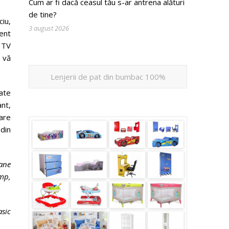
Cum ar fi dacă ceasul tău s-ar antrena alături
de tine?
ciu,
3 august 2026
ent
e TV
u vă
Lenjerii de pat din bumbac 100%
ate
ant,
are
 din
oane
imp,
asic