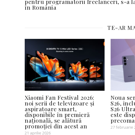
pentru programatorii freelanceri, s-a l
în România
TE-AR MA
Xiaomi Fan Festival 2026:
Noua se
noi serii de televizoare și
S26, inc
aspiratoare smart,
S26 Ultra
disponibile în premieră
este dis
națională, se alătură
precoma
promoției din acest an
27 februarie
21 aprilie 2026