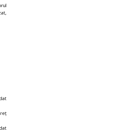
orul
zat,
dat
reț
dat