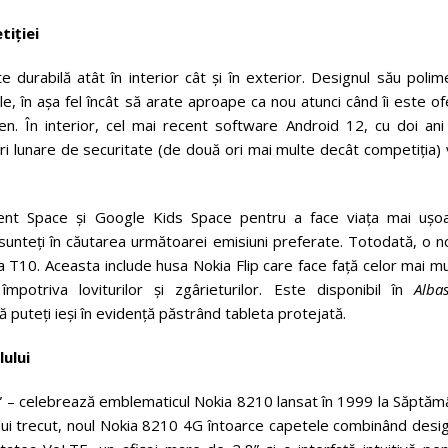
tiției
durabilă atât în interior cât și în exterior. Designul său polim
e, în așa fel încât să arate aproape ca nou atunci când îi este of
en. În interior, cel mai recent software Android 12, cu doi ani
ări lunare de securitate (de două ori mai multe decât competiția)
nt Space și Google Kids Space pentru a face viața mai ușoa
 sunteți în căutarea următoarei emisiuni preferate. Totodată, o 
 T10. Aceasta include husa Nokia Flip care face față celor mai m
mpotriva loviturilor și zgârieturilor. Este disponibil în
Alba
ă puteți ieși în evidență păstrând tableta protejată.
ului
s” – celebrează emblematicul Nokia 8210 lansat în 1999 la Săptăm
niului trecut, noul Nokia 8210 4G întoarce capetele combinând desi