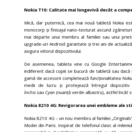
Nokia T10: Calitate mai longevivă decât a compe
Mică, dar puternică, cea mai nouă tabletă Nokia este 
monocorp și finisajul nano-texturat ascund zgârieturil
mai departe unui membru al familiei sau unui priet
upgrade-uri Android garantate și trei ani de actualiz
asigura viitorul dispozitivului.
De asemenea, tableta vine cu Google Entertainme
indiferent dacă copiii se bucură de tabletă sau dacă
gamă de accesorii completează funcționalitatea Nokia
medii de lucru și protejează întregul dispozitiv î
închis
sau
Cyan
(nuanță verde-albastru), astfel încât s
Nokia 8210 4G: Revigorarea unei embleme ale stil
Nokia 8210 4G – un nou membru al familiei „Original
Modei din Paris. Inspirat de telefonul clasic al mile