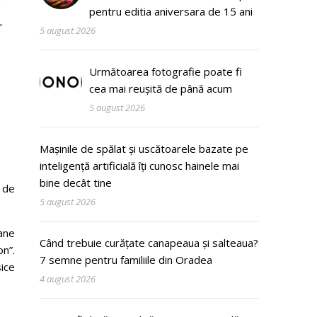
ă
pentru editia aniversara de 15 ani
5 august 2026
Următoarea fotografie poate fi
cea mai reușită de până acum
5 august 2026
Mașinile de spălat și uscătoarele bazate pe
inteligență artificială îți cunosc hainele mai
bine decât tine
e de
5 august 2026
oane
Când trebuie curățate canapeaua și salteaua?
on”.
7 semne pentru familiile din Oradea
sice
4 august 2026