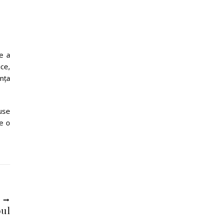
e a
ce,
ența
duse
te o
U
oul