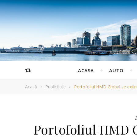
ACASA
AUTO
Acasă
Publicitate
Portofoliul HMD Global se extind
Î
Portofoliul HMD G