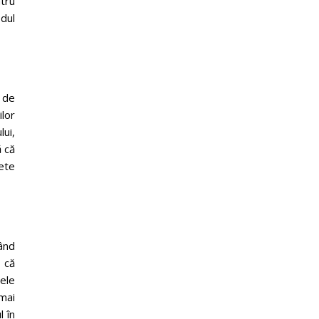
tru
odul
 de
lor
ui,
ă că
nete
ând
ă că
tele
mai
l în