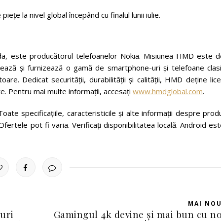
ețe la nivel global începând cu finalul lunii iulie.
da, este producătorul telefoanelor Nokia. Misiunea HMD este d
reează și furnizează o gamă de smartphone-uri și telefoane clasi
re. Dedicat securității, durabilității și calității, HMD deține lic
te. Pentru mai multe informații, accesați
www.hmdglobal.com
.
ate specificațiile, caracteristicile și alte informații despre pro
Ofertele pot fi varia. Verificați disponibilitatea locală. Android es
MAI NO
uri
Gamingul 4k devine și mai bun cu n