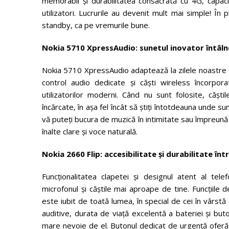
memorabil și durabilitatea consacrată cu 4G, capaci
utilizatori. Lucrurile au devenit mult mai simple! În
standby, ca pe vremurile bune.
Nokia 5710 XpressAudio: sunetul inovator întâln
Nokia 5710 XpressAudio adaptează la zilele noastre 
control audio dedicate și căști wireless încorpor
utilizatorilor moderni. Când nu sunt folosite, cășt
încărcate, în așa fel încât să știți întotdeauna unde 
vă puteți bucura de muzică în intimitate sau împreună 
înalte clare și voce naturală.
Nokia 2660 Flip: accesibilitate și durabilitate în
Funcționalitatea clapetei și designul atent al tele
microfonul și căștile mai aproape de tine. Funcțiile 
este iubit de toată lumea, în special de cei în vârst
auditive, durata de viață excelentă a bateriei și bu
mare nevoie de el. Butonul dedicat de urgență oferă m