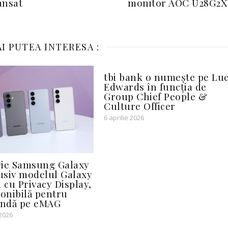
ansat
monitor AOC U28G2X
I PUTEA INTERESA :
tbi bank o numește pe Luc
Edwards în funcția de
Group Chief People &
Culture Officer
6 aprilie 2026
rie Samsung Galaxy
lusiv modelul Galaxy
 cu Privacy Display,
ponibilă pentru
ndă pe eMAG
 2026