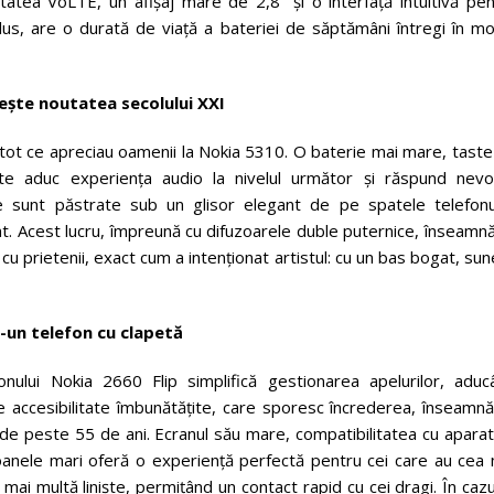
tatea VoLTE, un afișaj mare de 2,8” și o interfață intuitivă pen
 plus, are o durată de viață a bateriei de săptămâni întregi în m
ește noutatea secolului XXI
tot ce apreciau oamenii la Nokia 5310. O baterie mai mare, taste
ate aduc experiența audio la nivelul următor și răspund nevoi
ile sunt păstrate sub un glisor elegant de pe spatele telefonul
sunt. Acest lucru, împreună cu difuzoarele duble puternice, înseamn
cu prietenii, exact cum a intenționat artistul: cu un bas bogat, su
tr-un telefon cu clapetă
fonului Nokia 2660 Flip simplifică gestionarea apelurilor, aduc
de accesibilitate îmbunătățite, care sporesc încrederea, înseamn
ă de peste 55 de ani. Ecranul său mare, compatibilitatea cu apara
toanele mari oferă o experiență perfectă pentru cei care au cea 
ai multă liniște, permițând un contact rapid cu cei dragi. În cazu