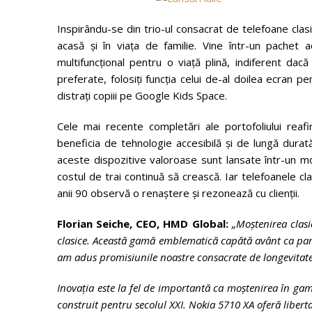
Inspirându-se din trio-ul consacrat de telefoane clas
acasă și în viața de familie. Vine într-un pachet a
multifuncțional pentru o viață plină, indiferent dacă
preferate, folosiți funcția celui de-al doilea ecran 
distrați copiii pe Google Kids Space.
Cele mai recente completări ale portofoliului re
beneficia de tehnologie accesibilă și de lungă durată
aceste dispozitive valoroase sunt lansate într-un m
costul de trai continuă să crească. Iar telefoanele c
anii 90 observă o renaștere și rezonează cu clienții.
Florian Seiche, CEO, HMD Global:
„Moștenirea clasi
clasice. Această gamă emblematică capătă avânt ca part
am adus promisiunile noastre consacrate de longevitate 
Inovația este la fel de importantă ca moștenirea în gam
construit pentru secolul XXI. Nokia 5710 XA oferă libert