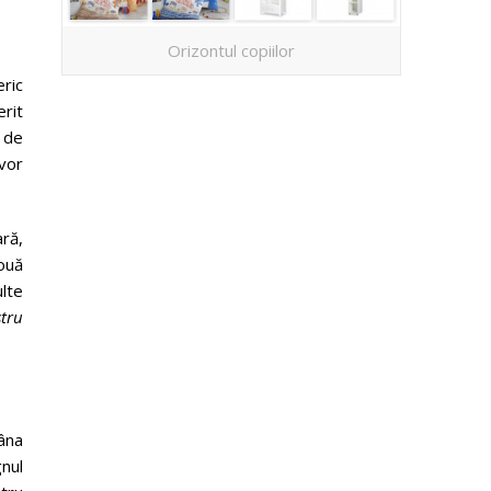
Orizontul copiilor
eric
erit
 de
 vor
ră,
nouă
ulte
stru
âna
gnul