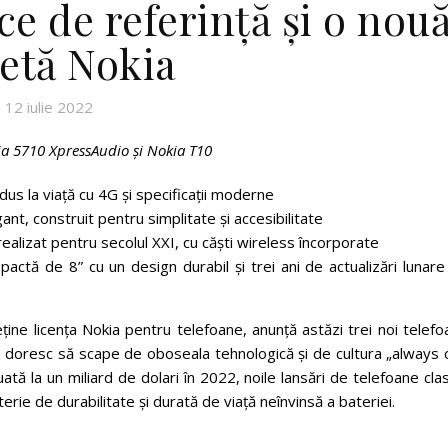
ce de referință și o nou
letă Nokia
12 iulie 2022
ia 5710 XpressAudio și Nokia T10
dus la viață cu 4G și specificații moderne
gant, construit pentru simplitate și accesibilitate
realizat pentru secolul XXI, cu căști wireless încorporate
pactă de 8” cu un design durabil și trei ani de actualizări lunar
ține licența Nokia pentru telefoane, anunță astăzi trei noi telef
are doresc să scape de oboseala tehnologică și de cultura „always 
uată la un miliard de dolari în 2022, noile lansări de telefoane cla
ie de durabilitate și durată de viață neînvinsă a bateriei.