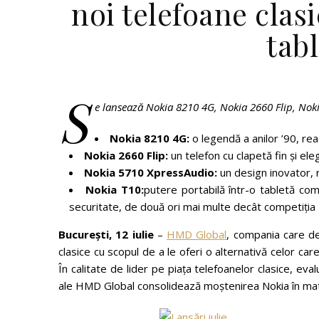
noi telefoane clasi
tab
S
e lansează Nokia 8210 4G, Nokia 2660 Flip, Nok
Nokia 8210 4G:
o legendă a anilor ’90, rea
Nokia 2660 Flip:
un telefon cu clapetă fin și ele
Nokia 5710 XpressAudio:
un design inovator, 
Nokia T10:
putere portabilă într-o tabletă com
securitate, de două ori mai multe decât competiția
București, 12 iulie
–
HMD Global
, compania care de
clasice cu scopul de a le oferi o alternativă celor c
În calitate de lider pe piața telefoanelor clasice, eval
ale HMD Global consolidează moștenirea Nokia în mater