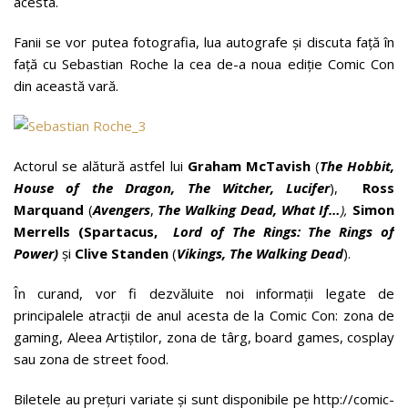
acesta.
Fanii se vor putea fotografia, lua autografe și discuta faţă în
față cu Sebastian Roche la cea de-a noua ediţie Comic Con
din această vară.
Actorul se alătură astfel lui
Graham McTavish
(
The Hobbit,
House of the Dragon, The Witcher, Lucifer
),
Ross
Marquand
(
Avengers
,
The Walking Dead, What If…
),
Simon
Merrells (Spartacus,
Lord of The Rings:
The Rings of
Power)
și
Clive Standen
(
Vikings, The Walking Dead
).
În curand, vor fi dezvăluite noi informații legate de
principalele atracții de anul acesta de la Comic Con: zona de
gaming, Aleea Artiștilor, zona de târg, board games, cosplay
sau zona de street food.
Biletele au prețuri variate și sunt disponibile pe http://comic-