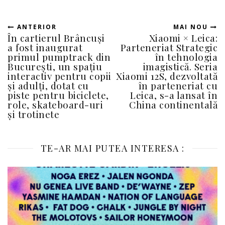
ANTERIOR
MAI NOU
În cartierul Brâncuși
Xiaomi × Leica:
a fost inaugurat
Parteneriat Strategic
primul pumptrack din
în tehnologia
București, un spațiu
imagistică. Seria
interactiv pentru copii
Xiaomi 12S, dezvoltată
și adulți, dotat cu
în parteneriat cu
piste pentru biciclete,
Leica, s-a lansat în
role, skateboard-uri
China continentală
și trotinete
TE-AR MAI PUTEA INTERESA :