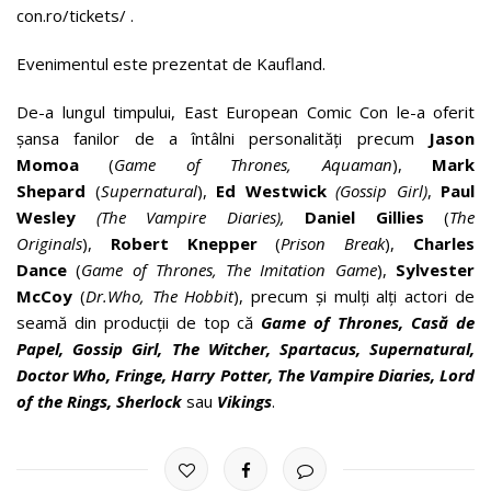
con.ro/tickets/ .
Evenimentul este prezentat de Kaufland.
De-a lungul timpului, East European Comic Con le-a oferit
șansa fanilor de a întâlni personalități precum
Jason
Momoa
(
Game of Thrones, Aquaman
),
Mark
Shepard
(
Supernatural
),
Ed Westwick
(Gossip Girl)
,
Paul
Wesley
(The Vampire Diaries),
Daniel Gillies
(
The
Originals
),
Robert Knepper
(
Prison Break
),
Charles
Dance
(
Game of Thrones, The Imitation Game
),
Sylvester
McCoy
(
Dr.Who, The Hobbit
), precum și mulți alți actori de
seamă din producții de top că
Game of Thrones, Casă de
Papel, Gossip Girl, The Witcher, Spartacus, Supernatural,
Doctor Who, Fringe, Harry Potter, The Vampire Diaries, Lord
of the Rings, Sherlock
sau
Vikings
.