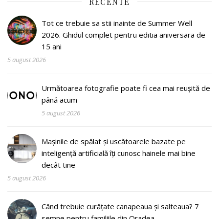
RECENTE
Tot ce trebuie sa stii inainte de Summer Well
2026. Ghidul complet pentru editia aniversara de
15 ani
5 august 2026
Următoarea fotografie poate fi cea mai reușită de
până acum
5 august 2026
Mașinile de spălat și uscătoarele bazate pe
inteligență artificială îți cunosc hainele mai bine
decât tine
5 august 2026
Când trebuie curățate canapeaua și salteaua? 7
semne pentru familiile din Oradea