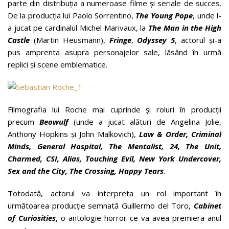
parte din distribuția a numeroase filme și seriale de succes.
De la producţia lui Paolo Sorrentino,
The Young Pope
, unde l-
a jucat pe cardinalul Michel Marivaux, la
The Man in the High
Castle
(Martin Heusmann),
Fringe
,
Odyssey 5
, actorul și-a
pus amprenta asupra personajelor sale, lăsând în urmă
replici şi scene emblematice.
Filmografia lui Roche mai cuprinde şi roluri în producții
precum
Beowulf
(unde a jucat alături de Angelina Jolie,
Anthony Hopkins şi John Malkovich),
Law & Order, Criminal
Minds, General Hospital, The Mentalist, 24, The Unit,
Charmed, CSI, Alias, Touching Evil, New York Undercover,
Sex and the City, The Crossing, Happy Tears
.
Totodată, actorul va interpreta un rol important în
următoarea producție semnată Guillermo del Toro,
Cabinet
of Curiosities
, o antologie horror ce va avea premiera anul