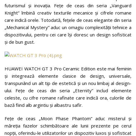
futurismul și inovația. Fețe de ceas din seria „Vanguard
Knight” îmbină creativ texturile mecanice și cifrele romane
care indică orele. Totodată, fețele de ceas elegante din seria
„Mechanical Mystery” aduc un omagiu complexității tehnice a
dispozitivului, pentru cei care își doresc un design sofisticat
și de bun gust.
HUAWEI WATCH GT 3 Pro Ceramic Edition este mai feminin
și integrează elemente clasice de design, universale,
transpunând un alt tip de estetică și un nou limbaj al design-
ului. Fețe de ceas din seria „Eternity” includ elemente
celeste, cu cifre romane rafinate care indică ora, culorile de
bază fiind alb argintiu și albastru safir.
Fețe de ceas „Moon Phase Phantom” aduc misterul și
măreția fazelor schimbătoare ale lunii prezente pe cerul
nopții, oferindu-le utilizatorilor un dispozitiv luxos și sofisticat