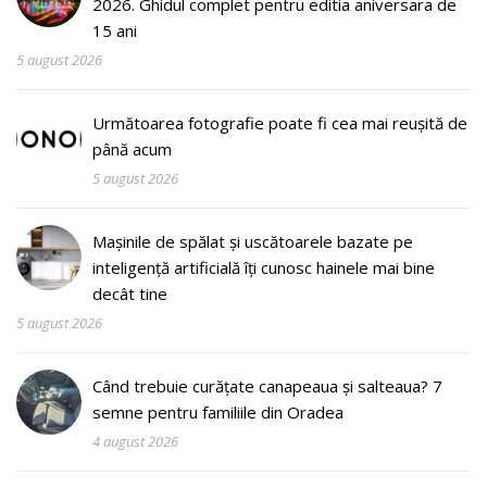
2026. Ghidul complet pentru editia aniversara de
15 ani
5 august 2026
Următoarea fotografie poate fi cea mai reușită de
până acum
5 august 2026
Mașinile de spălat și uscătoarele bazate pe
inteligență artificială îți cunosc hainele mai bine
decât tine
5 august 2026
Când trebuie curățate canapeaua și salteaua? 7
semne pentru familiile din Oradea
4 august 2026