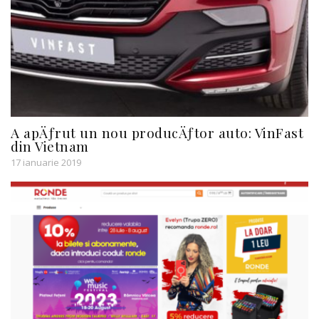
A apÄƒrut un nou producÄƒtor auto: VinFast
din Vietnam
17 ianuarie 2019