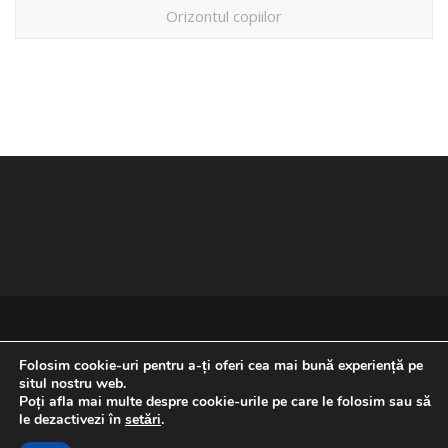
Orizontul copiilor
Folosim cookie-uri pentru a-ți oferi cea mai bună experiență pe
situl nostru web.
Poți afla mai multe despre cookie-urile pe care le folosim sau să
REVENIRE LA ÎNCEPUTUL PAGINII
le dezactivezi în
setări
.