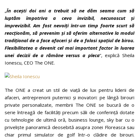
„
În acești doi ani a trebuit să ne dăm seama cum să
luptăm împotriva a ceva invizibil, necunoscut și
imprevizibil. Am fost nevoiți într-un timp foarte scurt să
reacționăm, să prevenim și să oferim alternative la modul
tradițional de a face afaceri și de a folosi spațiul de birou.
Flexibilitatea a devenit cel mai important factor în luarea
unei decizii de a rămâne versus a pleca
”, explică Sheila
Ionescu, CEO The ONE.
The ONE a creat un stil de viață de lux pentru liderii de
afaceri, antreprenorii puternici și inovatori: pe lângă birouri
private personalizate, membrii The ONE se bucură de o
serie întreagă de facilități precum săli de conferință dotate
cu tehnologie de ultimă oră, business lounge, sky bar cu o
priveliște panoramică deosebită asupra zonei Floreasca sau
chiar primul simulator de golf într-o clădire de birouri.