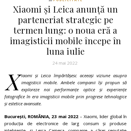
Xiaomi și Leica anunță un
parteneriat strategic pe
termen lung: o noua eră a
imagisticii mobile începe în
luna iulie
24 mai 2022
X
iaomi și Leica împărtășesc aceeași viziune asupra
imagisticii mobile. Ambele companii își propun să
exploreze noi performanțe optice și experiențe
fotografice în era imagisticii mobile prin progrese tehnologice
și estetice avansate.
București, ROMÂNIA, 23 mai 2022
– Xiaomi, lider global în
producția de electronice de larg consum și produse
inteligente, și Leica Camera, companie a cărei reputație