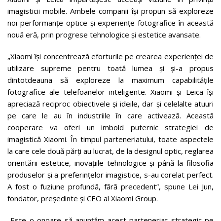
imagisticii mobile. Ambele companii își propun să exploreze
noi performanțe optice și experiențe fotografice în această
nouă eră, prin progrese tehnologice și estetice avansate.
„Xiaomi își concentrează eforturile pe crearea experienței de
utilizare supreme pentru toată lumea și și-a propus
dintotdeauna să exploreze la maximum capabilitățile
fotografice ale telefoanelor inteligente. Xiaomi și Leica își
apreciază reciproc obiectivele și ideile, dar și celelalte atuuri
pe care le au în industriile în care activează. Această
cooperare va oferi un imbold puternic strategiei de
imagistică Xiaomi. În timpul parteneriatului, toate aspectele
la care cele două părți au lucrat, de la designul optic, reglarea
orientării estetice, inovațiile tehnologice și până la filosofia
produselor și a preferințelor imagistice, s-au corelat perfect.
A fost o fuziune profundă, fără precedent”, spune Lei Jun,
fondator, președinte și CEO al Xiaomi Group.
„Este o onoare să anunțăm acest parteneriat strategic pe