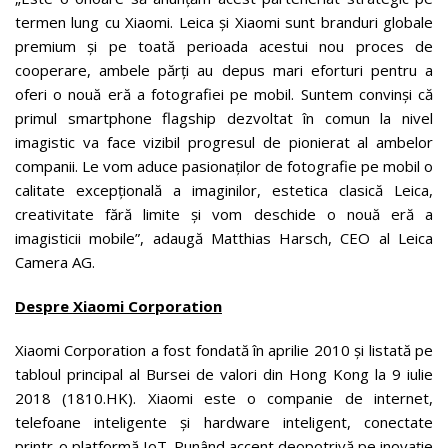
termen lung cu Xiaomi. Leica și Xiaomi sunt branduri globale
premium și pe toată perioada acestui nou proces de
cooperare, ambele părți au depus mari eforturi pentru a
oferi o nouă eră a fotografiei pe mobil. Suntem convinși că
primul smartphone flagship dezvoltat în comun la nivel
imagistic va face vizibil progresul de pionierat al ambelor
companii. Le vom aduce pasionaților de fotografie pe mobil o
calitate excepțională a imaginilor, estetica clasică Leica,
creativitate fără limite și vom deschide o nouă eră a
imagisticii mobile”, adaugă Matthias Harsch, CEO al Leica
Camera AG.
Despre Xiaomi Corporation
Xiaomi Corporation a fost fondată în aprilie 2010 și listată pe
tabloul principal al Bursei de valori din Hong Kong la 9 iulie
2018 (1810.HK). Xiaomi este o companie de internet,
telefoane inteligente și hardware inteligent, conectate
printr-o platformă IoT. Punând accent deopotrivă pe inovație