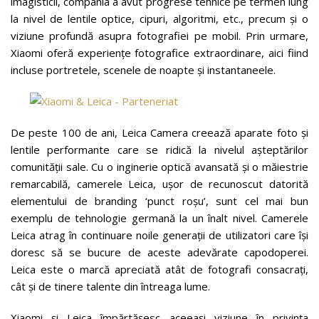
imagisticii, compania a avut progrese tehnice pe termen lung
la nivel de lentile optice, cipuri, algoritmi, etc., precum și o
viziune profundă asupra fotografiei pe mobil. Prin urmare,
Xiaomi oferă experiențe fotografice extraordinare, aici fiind
incluse portretele, scenele de noapte și instantaneele.
De peste 100 de ani, Leica Camera creează aparate foto și
lentile performante care se ridică la nivelul așteptărilor
comunității sale. Cu o inginerie optică avansată și o măiestrie
remarcabilă, camerele Leica, ușor de recunoscut datorită
elementului de branding ‘punct roșu’, sunt cel mai bun
exemplu de tehnologie germană la un înalt nivel. Camerele
Leica atrag în continuare noile generații de utilizatori care își
doresc să se bucure de aceste adevărate capodoperei.
Leica este o marcă apreciată atât de fotografi consacrați,
cât și de tinere talente din întreaga lume.
Xiaomi și Leica împărtășesc aceeași viziune în privința