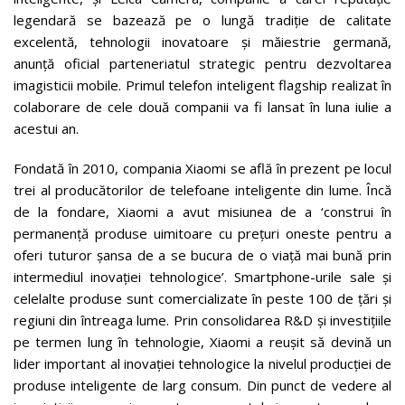
legendară se bazează pe o lungă tradiție de calitate
excelentă, tehnologii inovatoare și măiestrie germană,
anunță oficial parteneriatul strategic pentru dezvoltarea
imagisticii mobile. Primul telefon inteligent flagship realizat în
colaborare de cele două companii va fi lansat în luna iulie a
acestui an.
Fondată în 2010, compania Xiaomi se află în prezent pe locul
trei al producătorilor de telefoane inteligente din lume. Încă
de la fondare, Xiaomi a avut misiunea de a ‘construi în
permanență produse uimitoare cu prețuri oneste pentru a
oferi tuturor șansa de a se bucura de o viață mai bună prin
intermediul inovației tehnologice’. Smartphone-urile sale și
celelalte produse sunt comercializate în peste 100 de țări și
regiuni din întreaga lume. Prin consolidarea R&D și investițiile
pe termen lung în tehnologie, Xiaomi a reușit să devină un
lider important al inovației tehnologice la nivelul producției de
produse inteligente de larg consum. Din punct de vedere al