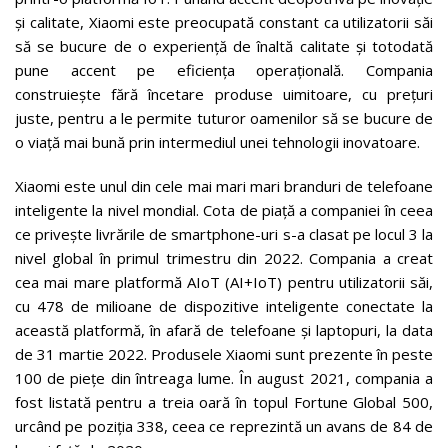
și calitate, Xiaomi este preocupată constant ca utilizatorii săi
să se bucure de o experiență de înaltă calitate și totodată
pune accent pe eficiența operațională. Compania
construiește fără încetare produse uimitoare, cu prețuri
juste, pentru a le permite tuturor oamenilor să se bucure de
o viață mai bună prin intermediul unei tehnologii inovatoare.
Xiaomi este unul din cele mai mari mari branduri de telefoane
inteligente la nivel mondial. Cota de piață a companiei în ceea
ce privește livrările de smartphone-uri s-a clasat pe locul 3 la
nivel global în primul trimestru din 2022. Compania a creat
cea mai mare platformă AIoT (AI+IoT) pentru utilizatorii săi,
cu 478 de milioane de dispozitive inteligente conectate la
această platformă, în afară de telefoane și laptopuri, la data
de 31 martie 2022. Produsele Xiaomi sunt prezente în peste
100 de piețe din întreaga lume. În august 2021, compania a
fost listată pentru a treia oară în topul Fortune Global 500,
urcând pe poziția 338, ceea ce reprezintă un avans de 84 de