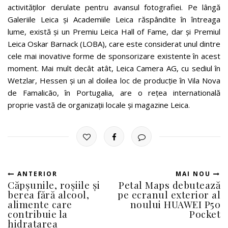
activităților derulate pentru avansul fotografiei. Pe lângă
Galeriile Leica și Academiile Leica răspândite în întreaga
lume, există și un Premiu Leica Hall of Fame, dar și Premiul
Leica Oskar Barnack (LOBA), care este considerat unul dintre
cele mai inovative forme de sponsorizare existente în acest
moment. Mai mult decât atât, Leica Camera AG, cu sediul în
Wetzlar, Hessen și un al doilea loc de producție în Vila Nova
de Famalicão, în Portugalia, are o rețea internatională
proprie vastă de organizații locale și magazine Leica.
ANTERIOR
MAI NOU
Căpșunile, roșiile și
Petal Maps debutează
berea fără alcool,
pe ecranul exterior al
alimente care
noului HUAWEI P50
contribuie la
Pocket
hidratarea