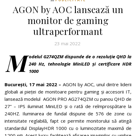
AGON by AOC lansează un
monitor de gaming
ultraperformant
23 mai 2022
M
odelul G274QZM dispunde de o rezoluție QHD la
240 Hz, tehnologie MiniLED și certificare HDR
1000
București,
17 mai 2022 –
AGON by AOC, unul dintre liderii
globali ai pieței de monitoare pentru gaming și accesorii IT,
lansează modelul AGON PRO AG274QZM cu panou QHD de
27” – IPS iluminat MiniLED și o rată de reîmprospătare la
240HZ. Iluminarea de fundal dispune de 576 de zone cu
intensitate reglabilă, fapt ce permite monitorului să atingă
standardul DisplayHDR 1000 cu o luminozitate maximă de
1200 niți. Acest lucru facilitează afișarea imaginilor cu umbre