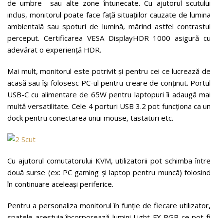
de umbre sau alte zone întunecate. Cu ajutorul scutului
inclus, monitorul poate face față situațiilor cauzate de lumina
ambientală sau spoturi de lumină, mărind astfel contrastul
perceput. Certificarea VESA DisplayHDR 1000 asigură cu
adevărat o experiență HDR.
Mai mult, monitorul este potrivit și pentru cei ce lucrează de
acasă sau își folosesc PC-ul pentru creare de conținut. Portul
USB-C cu alimentare de 65W pentru laptopuri îi adaugă mai
multă versatilitate. Cele 4 porturi USB 3.2 pot funcționa ca un
dock pentru conectarea unui mouse, tastaturi etc.
Cu ajutorul comutatorului KVM, utilizatorii pot schimba între
două surse (ex: PC gaming și laptop pentru muncă) folosind
în continuare aceleași periferice.
Pentru a personaliza monitorul în funție de fiecare utilizator,
spatele acestuia încorporează lumini Light FX RGB ce pot fi