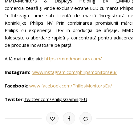
MMD-Monitors & Displays Holding BV („MMD”)
comercializează și vinde exclusiv ecrane LCD cu marca Philips
în întreaga lume sub licență de marcă înregistrată de
Koninklijke Philips NV Prin combinarea promisiunii mărcii
Philips cu experiența TPV în producția de afișaje, MMD
folosește o abordare rapidă și concentrată pentru aducerea
de produse inovatoare pe piață.
Află mai multe aici:
https://mmdmonitors.com/
Instagram
:
www.instagram.com/philipsmonitorseu/
Facebook
:
www.facebook.com/PhilipsMonitorsEu/
Twitter
:
twitter.com/PhilipsGamingEU