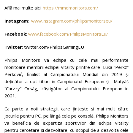
Află mai multe aici:
https://mmdmonitors.com/
Instagram
:
www.instagram.com/philipsmonitorseu/
Facebook
:
www.facebook.com/PhilipsMonitorsEu/
Twitter
:
twitter.com/PhilipsGamingEU
Philips Monitors va echipa cu cele mai performante
monitoare membrii echipei Vitality printre care Luka “Perkz”
Perković, finalist al Campionatului Mondial din 2019 și
deținător a opt titluri în Campionatul European și Matyáš
“Carzzy” Orság, câștigător al Campionatului European in
2021.
Ca parte a noii strategii, care țintește și mai mult către
jocurile pentru PC, pe lângă cele pe consolă, Philips Monitors
va beneficia de expertiza sportivilor din echipa Vitality
pentru cercetare și dezvoltare, cu scopul de a dezvolta cele