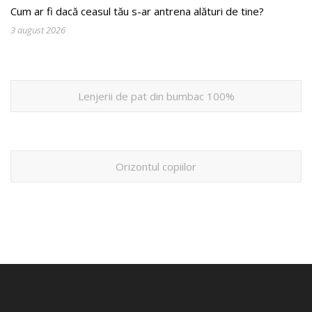
Cum ar fi dacă ceasul tău s-ar antrena alături de tine?
3 august 2026
Lenjerii de pat din bumbac 100%
Orizontul copiilor