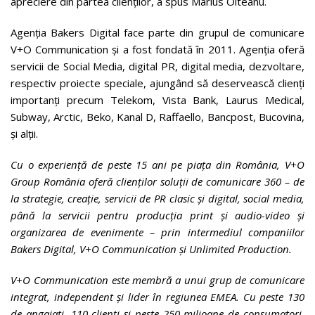
apreciere din partea clienţilor, a spus Marius Olteanu.
Agenţia Bakers Digital face parte din grupul de comunicare
V+O Communication şi a fost fondată în 2011. Agenţia oferă
servicii de Social Media, digital PR, digital media, dezvoltare,
respectiv proiecte speciale, ajungând să deservească clienţi
importanţi precum Telekom, Vista Bank, Laurus Medical,
Subway, Arctic, Beko, Kanal D, Raffaello, Bancpost, Bucovina,
şi alţii.
Cu o experiență de peste 15 ani pe piața din România, V+O
Group România oferă clienților soluții de comunicare 360 – de
la strategie, creație, servicii de PR clasic și digital, social media,
până la servicii pentru producția print și audio-video și
organizarea de evenimente – prin intermediul companiilor
Bakers Digital, V+O Communication și Unlimited Production.
V+O Communication este membră a unui grup de comunicare
integrat, independent și lider în regiunea EMEA. Cu peste 130
de angajați, 110 clienți și peste 250 milioane de consumatori,