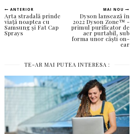
ANTERIOR
MAI NOU
Arta stradală prinde
Dyson lansează în
viață noaptea cu
2022 Dyson Zone™ -
Samsung și Fat Cap
primul purificator de
Sprays
aer purtabil, sub
forma unor căști on-
ear
TE-AR MAI PUTEA INTERESA :