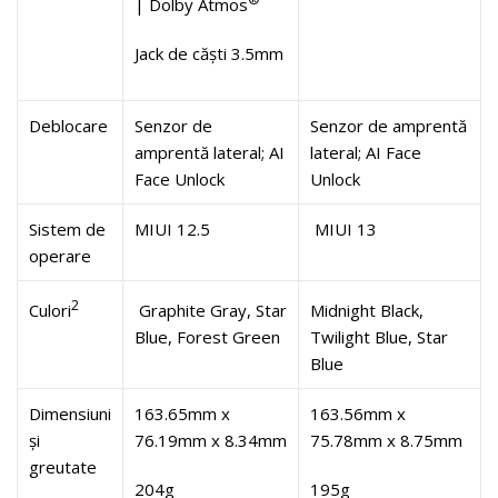
| Dolby Atmos
Jack de căști 3.5mm
Deblocare
Senzor de
Senzor de amprentă
amprentă lateral; AI
lateral; AI Face
Face Unlock
Unlock
Sistem de
MIUI 12.5
MIUI 13
operare
2
Culori
Graphite Gray, Star
Midnight Black,
Blue, Forest Green
Twilight Blue, Star
Blue
Dimensiuni
163.65mm x
163.56mm x
și
76.19mm x 8.34mm
75.78mm x 8.75mm
greutate
204g
195g