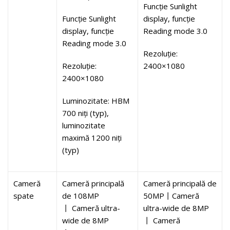
Funcție Sunlight
Funcție Sunlight
display, funcție
display, funcție
Reading mode 3.0
Reading mode 3.0
Rezoluție:
Rezoluție:
2400×1080
2400×1080
Luminozitate: HBM
700 niți (typ),
luminozitate
maximă 1200 niți
(typ)
Cameră
Cameră principală
Cameră principală de
spate
de 108MP
50MP丨Cameră
丨 Cameră ultra-
ultra-wide de 8MP
wide de 8MP
丨 Cameră