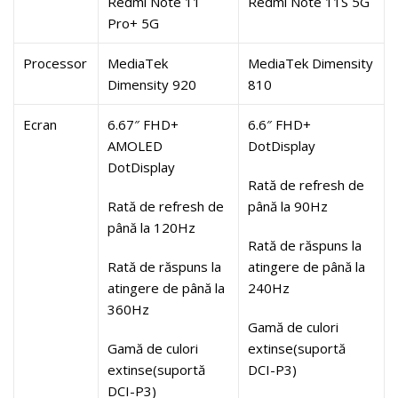
Redmi Note 11
Redmi Note 11S 5G
Pro+ 5G
Processor
MediaTek
MediaTek Dimensity
Dimensity 920
810
Ecran
6.67″ FHD+
6.6″ FHD+
AMOLED
DotDisplay
DotDisplay
Rată de refresh de
Rată de refresh de
până la 90Hz
până la 120Hz
Rată de răspuns la
Rată de răspuns la
atingere de până la
atingere de până la
240Hz
360Hz
Gamă de culori
Gamă de culori
extinse(suportă
extinse(suportă
DCI-P3)
DCI-P3)