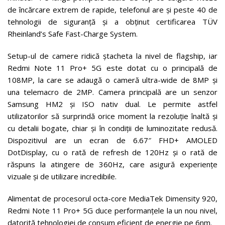
de încărcare extrem de rapide, telefonul are și peste 40 de
tehnologii de siguranță și a obținut certificarea TÜV
Rheinland’s Safe Fast-Charge System.
Setup-ul de camere ridică ștacheta la nivel de flagship, iar
Redmi Note 11 Pro+ 5G este dotat cu o principală de
108MP, la care se adaugă o cameră ultra-wide de 8MP și
una telemacro de 2MP. Camera principală are un senzor
Samsung HM2 și ISO nativ dual. Le permite astfel
utilizatorilor să surprindă orice moment la rezoluție înaltă și
cu detalii bogate, chiar și în condiții de luminozitate redusă.
Dispozitivul are un ecran de 6.67″ FHD+ AMOLED
DotDisplay, cu o rată de refresh de 120Hz și o rată de
răspuns la atingere de 360Hz, care asigură experiențe
vizuale și de utilizare incredibile.
Alimentat de procesorul octa-core MediaTek Dimensity 920,
Redmi Note 11 Pro+ 5G duce performanțele la un nou nivel,
datorită tehnologiei de consum eficient de energie pe 6nm.