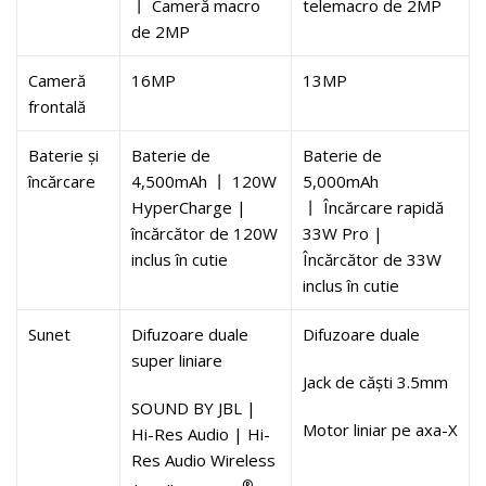
丨 Cameră macro
telemacro de 2MP
de 2MP
Cameră
16MP
13MP
frontală
Baterie și
Baterie de
Baterie de
încărcare
4,500mAh 丨 120W
5,000mAh
HyperCharge |
丨 Încărcare rapidă
încărcător de 120W
33W Pro |
inclus în cutie
Încărcător de 33W
inclus în cutie
Sunet
Difuzoare duale
Difuzoare duale
super liniare
Jack de căști 3.5mm
SOUND BY JBL |
Motor liniar pe axa-X
Hi-Res Audio | Hi-
Res Audio Wireless
®