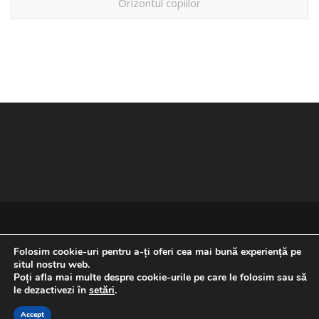
Orizontul copiilor
Folosim cookie-uri pentru a-ți oferi cea mai bună experiență pe
situl nostru web.
Poți afla mai multe despre cookie-urile pe care le folosim sau să
REVENIRE LA ÎNCEPUTUL PAGINII
le dezactivezi în
setări
.
Accept