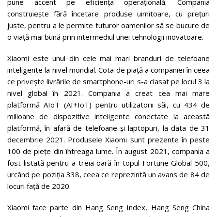
pune accent pe eficiența operațională. Compania
construiește fără încetare produse uimitoare, cu prețuri
juste, pentru a le permite tuturor oamenilor să se bucure de
o viață mai bună prin intermediul unei tehnologii inovatoare.
Xiaomi este unul din cele mai mari branduri de telefoane
inteligente la nivel mondial. Cota de piață a companiei în ceea
ce privește livrările de smartphone-uri s-a clasat pe locul 3 la
nivel global în 2021. Compania a creat cea mai mare
platformă AIoT (AI+IoT) pentru utilizatorii săi, cu 434 de
milioane de dispozitive inteligente conectate la această
platformă, în afară de telefoane și laptopuri, la data de 31
decembrie 2021. Produsele Xiaomi sunt prezente în peste
100 de piețe din întreaga lume. În august 2021, compania a
fost listată pentru a treia oară în topul Fortune Global 500,
urcând pe poziția 338, ceea ce reprezintă un avans de 84 de
locuri față de 2020.
Xiaomi face parte din Hang Seng Index, Hang Seng China