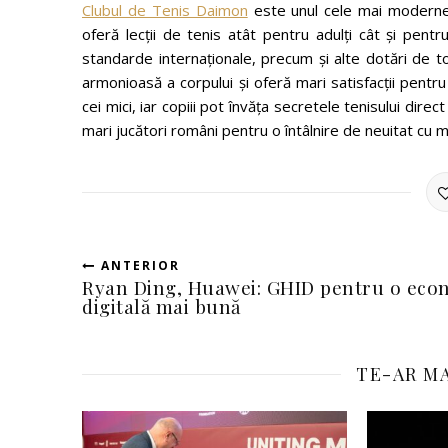
Clubul de Tenis Daimon
este unul cele mai moderne ce
oferă lecții de tenis atât pentru adulți cât și pent
standarde internaţionale, precum şi alte dotări de to
armonioasă a corpului şi oferă mari satisfacţii pentru
cei mici, iar copiii pot învăţa secretele tenisului direc
mari jucători români pentru o întâlnire de neuitat cu mi
ANTERIOR
Ryan Ding, Huawei: GHID pentru o eco
digitală mai bună
TE-AR MA