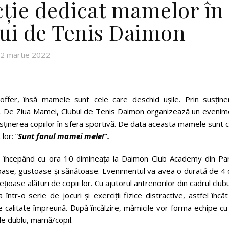
acție dedicat mamelor în
lui de Tenis Daimon
2 martie 2022
offer, însă mamele sunt cele care deschid ușile. Prin susține
le. De Ziua Mamei, Clubul de Tenis Daimon organizează un evenim
sținerea copiilor în sfera sportivă. De data aceasta mamele sunt 
lor: ”
Sunt fanul mamei mele!”.
, începând cu ora 10 dimineața la Daimon Club Academy din Par
oase, gustoase și sănătoase. Evenimentul va avea o durată de 4 
oase alături de copiii lor. Cu ajutorul antrenorilor din cadrul clubu
într-o serie de jocuri și exerciții fizice distractive, astfel încâ
 calitate împreună. După încălzire, mămicile vor forma echipe cu
 de dublu, mamă/copil.