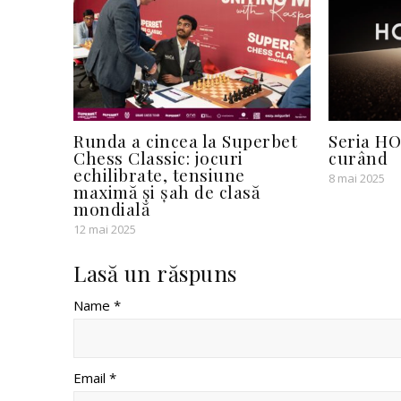
Runda a cincea la Superbet
Seria HO
Chess Classic: jocuri
curând
echilibrate, tensiune
8 mai 2025
maximă și șah de clasă
mondială
12 mai 2025
Lasă un răspuns
Name *
Email *