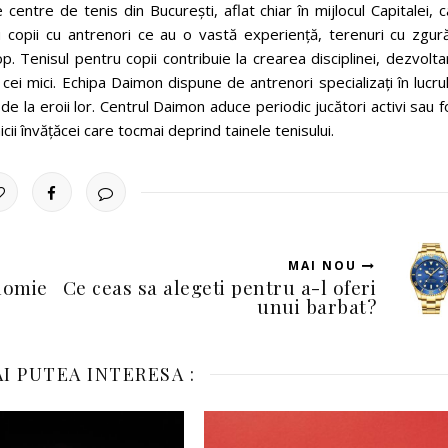
ntre de tenis din Bucureşti, aflat chiar în mijlocul Capitalei, 
ru copii cu antrenori ce au o vastă experienţă, terenuri cu zgur
p. Tenisul pentru copii contribuie la crearea disciplinei, dezvolt
 cei mici. Echipa Daimon dispune de antrenori specializaţi în lucru
t de la eroii lor. Centrul Daimon aduce periodic jucători activi sau f
cii învăţăcei care tocmai deprind tainele tenisului.
MAI NOU
nomie
Ce ceas sa alegeti pentru a-l oferi
unui barbat?
I PUTEA INTERESA :