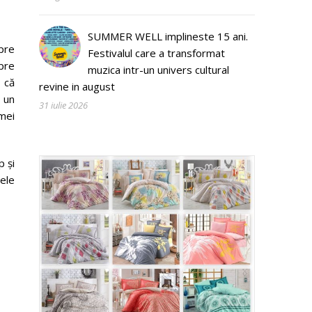
SUMMER WELL implineste 15 ani.
spre
Festivalul care a transformat
spre
muzica intr-un univers cultural
e că
revine in august
, un
31 iulie 2026
amei
p și
 ele