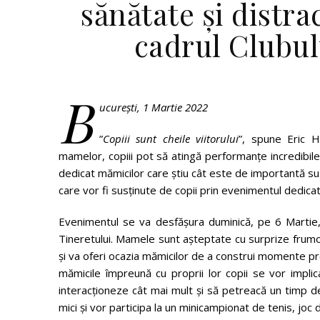
sănătate și distr
cadrul Clubu
B
ucurești, 1 Martie 2022
”
Copiii sunt cheile viitorului
”, spune Eric H
mamelor, copiii pot să atingă performanțe incredibi
dedicat mămicilor care știu cât este de importantă su
care vor fi susținute de copii prin evenimentul dedicat 
Evenimentul se va desfășura duminică, pe 6 Martie
Tineretului. Mamele sunt așteptate cu surprize frum
și va oferi ocazia mămicilor de a construi momente preți
mămicile împreună cu proprii lor copii se vor implica 
interacționeze cât mai mult și să petreacă un timp de
mici și vor participa la un minicampionat de tenis, joc