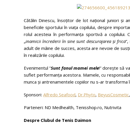
Cătălin Dinescu, însoțitor de lot național juniori ș
beneficiile sportului în viața copilului, despre importa
rolul acesteia în performanța sportivă a copilului. C
„
inamicii încrederii în sine sunt descurajarea şi frica
”,
adult de mâine de succes, acesta are nevoie de susțin
în realizările copilului.
Evenimentul ”
Sunt fanul mamei mele
!” dorește să va
suflet performanța acestora. Mamele, cu responsabilitate
munca și antrenamentele copiilor nu s-ar transforma în
Sponsori:
Alfredo Seafood
,
Dr.Phyto
,
BeyusCosmetic
Parteneri: ND Medhealth, Tenisshop.ro, Nutrivita
Despre Clubul de Tenis Daimon