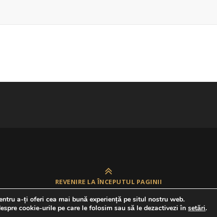
REVENIRE LA ÎNCEPUTUL PAGINII
ntru a-ți oferi cea mai bună experiență pe situl nostru web.
espre cookie-urile pe care le folosim sau să le dezactivezi în
setări
.