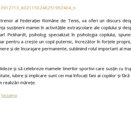
i antrenor al Federației Române de Tenis, va oferi un discurs de
nța susținerii mamei în activitățile extrașcolare ale copilului și de
arl Pickhardt, psiholog specializat în psihologia copilului, spun
 iar pentru a crește un copil puternic, încrezător în forțele proprii
ere și de încurajare permanente, subliniind rolul important al m
lideze și să celebreze mamele tinerilor sportivi care susțin cu tru
, iubire și implicare sunt cei mai înfocați fani ai copiilor și fără
 realizări mărețe.
,
Sezamo