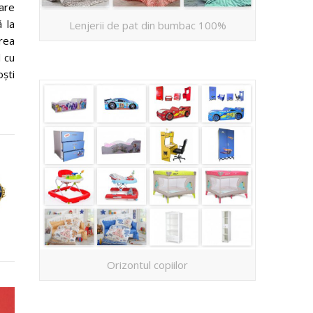
care
ă la
Lenjerii de pat din bumbac 100%
area
l cu
oşti
Orizontul copiilor