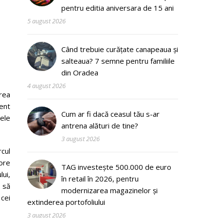
pentru editia aniversara de 15 ani
5 august 2026
Când trebuie curățate canapeaua și
salteaua? 7 semne pentru familiile
din Oradea
4 august 2026
rea
ent
Cum ar fi dacă ceasul tău s-ar
cele
antrena alături de tine?
3 august 2026
cul
ore
TAG investește 500.000 de euro
lui,
în retail în 2026, pentru
t să
modernizarea magazinelor și
 cei
extinderea portofoliului
3 august 2026