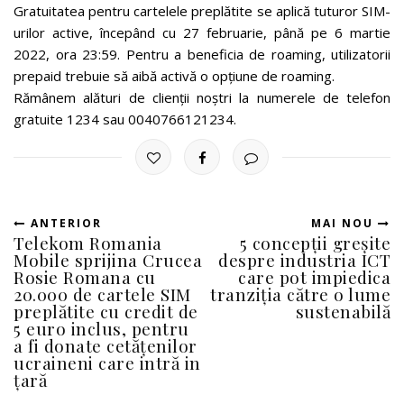
Gratuitatea pentru cartelele preplătite se aplică tuturor SIM-
urilor active, începând cu 27 februarie, până pe 6 martie
2022, ora 23:59. Pentru a beneficia de roaming, utilizatorii
prepaid trebuie să aibă activă o opțiune de roaming.
Rămânem alături de clienții noștri la numerele de telefon
gratuite 1234 sau 0040766121234.
ANTERIOR
MAI NOU
Telekom Romania
5 concepții greșite
Mobile sprijina Crucea
despre industria ICT
Rosie Romana cu
care pot impiedica
20.000 de cartele SIM
tranziția către o lume
preplătite cu credit de
sustenabilă
5 euro inclus, pentru
a fi donate cetățenilor
ucraineni care intră in
țară