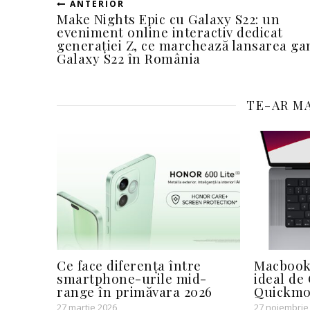
ANTERIOR
Make Nights Epic cu Galaxy S22: un
eveniment online interactiv dedicat
generației Z, ce marchează lansarea ga
Galaxy S22 în România
TE-AR MA
Ce face diferența între
Macbook
smartphone-urile mid-
ideal de
range în primăvara 2026
Quickmob
27 martie 2026
27 noiembrie