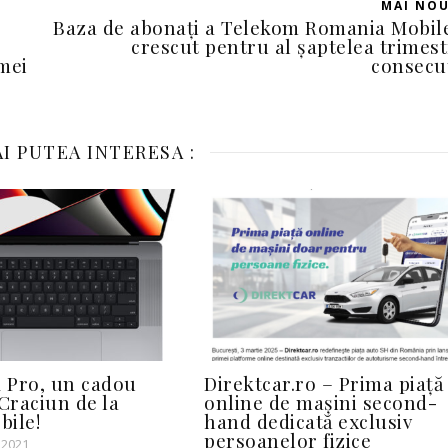
MAI NO
Baza de abonați a Telekom Romania Mobil
crescut pentru al șaptelea trimes
mei
consecu
I PUTEA INTERESA :
 Pro, un cadou
Direktcar.ro – Prima piață
 Craciun de la
online de mașini second-
ile!
hand dedicată exclusiv
persoanelor fizice
 2021