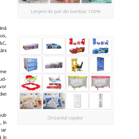
Lenjerii de pat din bumbac 100%
ină
lus,
T&C,
ării
ume
oud-
 vor
iei
 sub
Orizontul copiilor
, în
iar
ă în