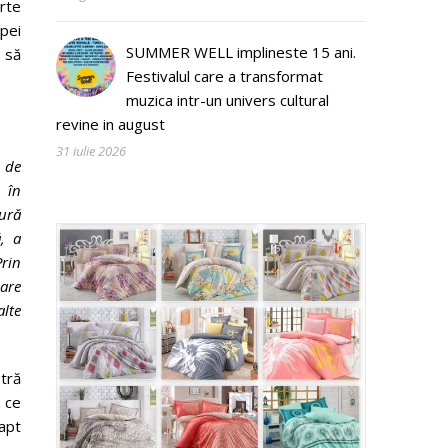
rte
pei
SUMMER WELL implineste 15 ani.
 să
Festivalul care a transformat
muzica intr-un univers cultural
revine in august
31 iulie 2026
e de
, în
tură
ă, a
Prin
care
alte
tră
a ce
fapt