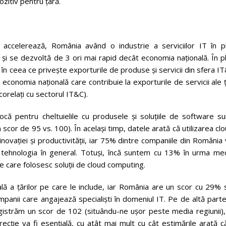
ozitiv pentru țară.
celerează, România având o industrie a serviciilor IT în pl
și se dezvoltă de 3 ori mai rapid decât economia națională. În p
 în ceea ce privește exporturile de produse și servicii din sfera I
 economia națională care contribuie la exporturile de servicii ale ț
 corelați cu sectorul IT&C).
locă pentru cheltuielile cu produsele și soluțiile de software s
 scor de 95 vs. 100). În același timp, datele arată că utilizarea cl
 inovației și productivității, iar 75% dintre companiile din România
i tehnologia în general. Totuși, încă suntem cu 13% în urma med
e care folosesc soluții de cloud computing.
ală a țărilor pe care le include, iar România are un scor cu 29%
anii care angajează specialiști în domeniul IT. Pe de altă parte
gistrăm un scor de 102 (situându-ne ușor peste media regiunii), 
irecție va fi esențială, cu atât mai mult cu cât estimările arată c