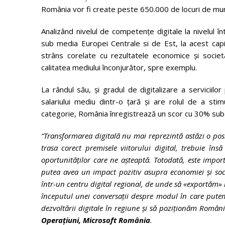
România vor fi create peste 650.000 de locuri de munc
Analizând nivelul de competențe digitale la nivelul î
sub media Europei Centrale si de Est, la acest capito
strâns corelate cu rezultatele economice și societal
calitatea mediului înconjurător, spre exemplu.
La rândul său, și gradul de digitalizare a serviciilor
salariului mediu dintr-o țară și are rolul de a stim
categorie, România înregistrează un scor cu 30% sub 
“Transformarea digitală nu mai reprezintă astăzi o posib
trasa corect premisele viitorului digital, trebuie în
oportunităților care ne așteaptă. Totodată, este impo
putea avea un impact pozitiv asupra economiei și soc
într-un centru digital regional, de unde să «exportăm» 
începutul unei conversații despre modul în care put
dezvoltării digitale în regiune și să poziționăm Români
Operațiuni, Microsoft România
.