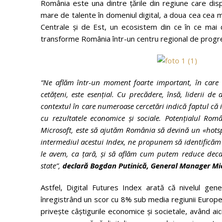
România este una dintre țările din regiune care d
mare de talente în domeniul digital, a doua cea cea 
Centrale și de Est, un ecosistem din ce în ce mai 
transforme România într-un centru regional de progres
“Ne aflăm într-un moment foarte important, în care aș
cetățeni, este esențial. Cu precădere, însă, liderii de
contextul în care numeroase cercetări indică faptul că in
cu rezultatele economice și sociale. Potențialul Român
Microsoft, este să ajutăm România să devină un «hotsp
intermediul acestui Index, ne propunem să identificăm 
le avem, ca țară, și să aflăm cum putem reduce decala
state”,
declară Bogdan Putinică, General Manager Mi
Astfel, Digital Futures Index arată că nivelul ge
înregistrând un scor cu 8% sub media regiunii Europei
privește câștigurile economice și societale, având ai