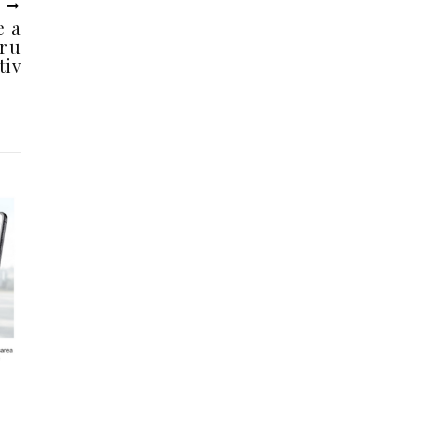
U
e a
tru
tiv