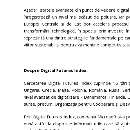
Așadar, statele avansate din punct de vedere digital 
înregistrează un nivel mai scăzut de poluare, iar pri
Europei Centrale și de Est pot accelera procesul 
transformării tehnologice, în special prin investiții 
reprezintă una dintre strategiile fundamentale pe car
viitor sustenabil și pentru a-și menține competitivita
Despre Digital Futures Index:
Cercetarea Digital Futures Index cuprinde 16 țări 
Ungaria, Grecia, Malta, Polonia, România, Rusia, Ser
nivel avansat de digitalizare – Danemarca, Finlanda, Ol
surse, precum: Organizația pentru Cooperare și Dezv
Prin Digital Futures Index, compania Microsoft și-a pro
pună astfel la dispoziție informații utile care să aju