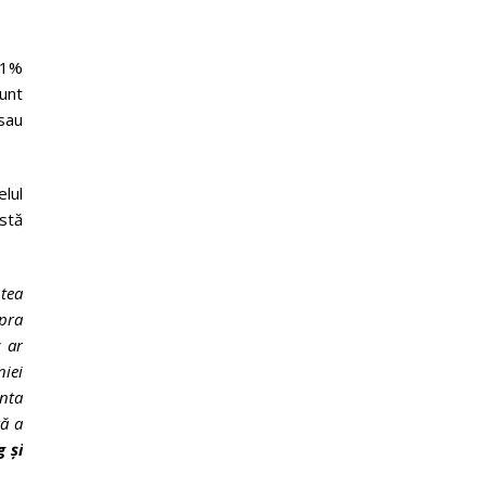
 31%
sunt
 sau
elul
stă
utea
upra
c ar
iei
enta
ă a
 și