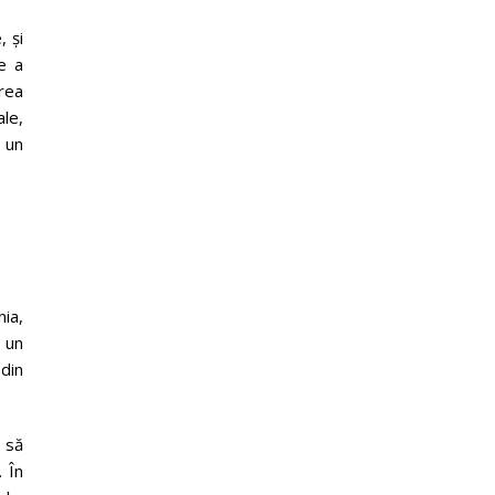
, și
ne a
rea
ale,
i un
ia,
a un
 din
i să
. În