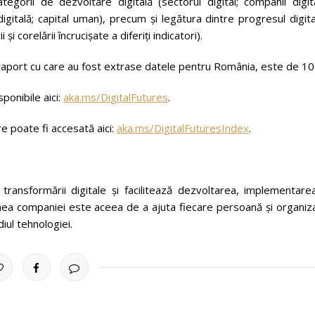
tegorii de dezvoltare digitală (sectorul digital; companii digit
digitală; capital uman), precum și legătura dintre progresul digita
i corelării încrucișate a diferiți indicatori).
în raport cu care au fost extrase datele pentru România, este de 10
ponibile aici:
aka.ms/
DigitalFutures
.
e poate fi accesată aici:
aka.ms/
DigitalFuturesIndex
.
ransformării digitale și facilitează dezvoltarea, implementarea
siunea companiei este aceea de a ajuta fiecare persoană și organiz
diul tehnologiei.