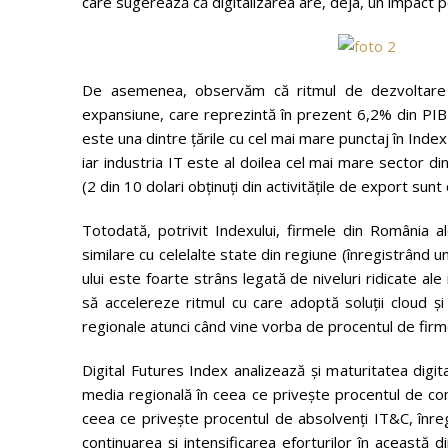
care sugerează că digitalizarea are, deja, un impact p
De asemenea, observăm că ritmul de dezvoltare ac
expansiune, care reprezintă în prezent 6,2% din PIB 
este una dintre țările cu cel mai mare punctaj în Index
iar industria IT este al doilea cel mai mare sector din
(2 din 10 dolari obținuți din activitățile de export sunt
Totodată, potrivit Indexului, firmele din România a
similare cu celelalte state din regiune (înregistrând un
ului este foarte strâns legată de niveluri ridicate ale
să accelereze ritmul cu care adoptă soluții cloud ș
regionale atunci când vine vorba de procentul de firm
Digital Futures Index analizează și maturitatea digit
media regională în ceea ce privește procentul de comp
ceea ce privește procentul de absolvenți IT&C, înre
continuarea și intensificarea eforturilor în această d