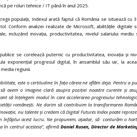
ă pe roluri tehnice / IT până în anul 2025.
ntregii populații, Indexul arată faptul că România se situează cu
l. Conform analizei realizate de Microsoft, abilitățile digitale 
e, incluzând inovația, productivitatea, nivelul salariului mediu
 publice se corelează puternic cu productivitatea, inovația și niv
ula exponențial progresul digital, în ansamblul său iar, la acea
media regiunii.
ilitate, este o certitudine în fața căreia ne aflăm deja. Pentru a p
să să avem o imagine clară asupra poziției noastre curente și as
rtant să înțelegem modul în care accelerarea progresului tehnologi
ietății românești. Ne dorim să contribuim la transformarea Român
inovație, nu talente și credem că Digital Futures Index poate reprez
em înfăptui acest lucru. Ne propunem, așadar, să conturăm o hart
a în centrul acesteia”, afirmă
Daniel Rusen, Director de Marketing