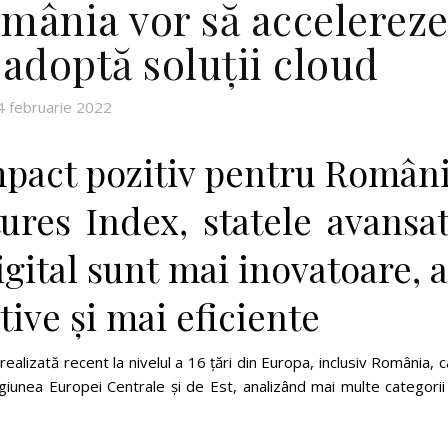
mânia vor să accelerez
 adoptă soluții cloud
4 februarie 2022
impact pozitiv pentru Român
utures Index, statele avansa
gital sunt mai inovatoare, 
ive și mai eficiente
realizată recent la nivelul a 16 țări din Europa, inclusiv România, 
egiunea Europei Centrale și de Est, analizând mai multe categori