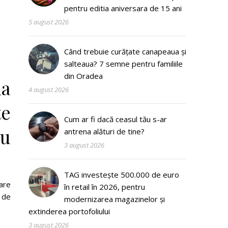
e
pentru editia aniversara de 15 ani
5 august 2026
Când trebuie curățate canapeaua și
salteaua? 7 semne pentru familiile
din Oradea
ia
4 august 2026
te
Cum ar fi dacă ceasul tău s-ar
au
antrena alături de tine?
3 august 2026
TAG investește 500.000 de euro
care
în retail în 2026, pentru
i de
modernizarea magazinelor și
extinderea portofoliului
3 august 2026