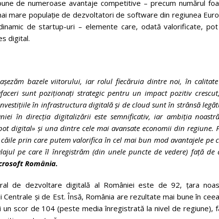
ispune de numeroase avantaje competitive – precum numărul foa
mai mare populație de dezvoltatori de software din regiunea Euro
dinamic
de startup-uri – elemente care, odată valorificate, pot
 digital.
ezăm bazele viitorului, iar rolul fiecăruia dintre noi, în calitat
 afaceri sunt poziționați strategic pentru un impact pozitiv crescut
vestițiile în infrastructura digitală și de cloud sunt în strânsă legă
iei în direcția digitalizării este semnificativ, iar ambiția noastr
ot digital» și una dintre cele mai avansate economii din regiune. 
căile prin care putem valorifica în cel mai bun mod avantajele pe 
jul pe care îl înregistrăm (din unele puncte de vedere) față de 
crosoft România.
neral de dezvoltare digitală al României este de 92, țara noas
 Centrale și de Est. Însă, România are rezultate mai bune în cee
ci un scor de 104 (peste media înregistrată la nivel de regiune), 