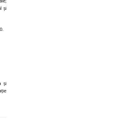
ale;
l și
0.
 și
ație