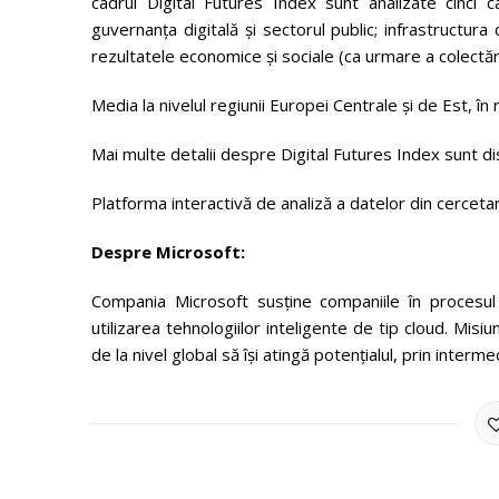
cadrul Digital Futures Index sunt analizate cinci ca
guvernanța digitală și sectorul public; infrastructura 
rezultatele economice și sociale (ca urmare a colectării ș
Media la nivelul regiunii Europei Centrale și de Est, 
Mai multe detalii despre Digital Futures Index sunt dis
Platforma interactivă de analiză a datelor din cercetar
Despre Microsoft:
Compania Microsoft susține companiile în procesul t
utilizarea tehnologiilor inteligente de tip cloud. Mi
de la nivel global să își atingă potențialul, prin interme