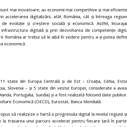
sunt mai inovatoare, au economii mai competitive și mai eficiente
n accelerarea digitalizării, atât România, cât și întreaga regiu
de evoluție și creștere socială și economică. Astfel, încuraja
în infrastructura digitală și prin dezvoltarea de competențe digit
e România ar trebui să le aibă în vedere pentru a-și putea defin
tea economică.
(11 state din Europa Centrală și de Est – Croația, Cehia, Eston
bia, Slovenia – și 5 state din vestul Europei, considerate a ave
anda, Portugalia, Suedia) și a fost realizată folosind date publice
oltare Economică (OECD), Eurostat, Banca Mondială.
pus să realizeze o hartă a progresului digital la nivelul regiunii ș
te la trasarea unui parcurs accelerat pentru fiecare țară în parte