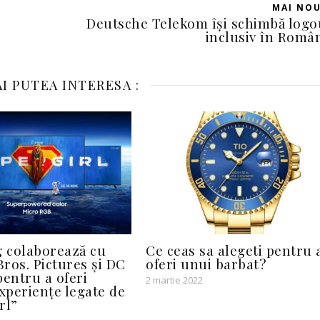
MAI NO
Deutsche Telekom își schimbă logo
inclusiv în Româ
I PUTEA INTERESA :
 colaborează cu
Ce ceas sa alegeti pentru 
ros. Pictures și DC
oferi unui barbat?
pentru a oferi
2 martie 2022
experiențe legate de
rl”