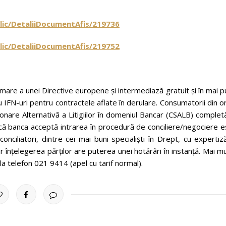
ublic/DetaliiDocumentAfis/219736
ublic/DetaliiDocumentAfis/219752
rmare a unei Directive europene și intermediază gratuit și în mai p
u IFN-uri pentru contractele aflate în derulare. Consumatorii din o
uționare Alternativă a Litigiilor în domeniul Bancar (CSALB) comple
că banca acceptă intrarea în procedură de conciliere/negociere e
ciliatori, dintre cei mai buni specialiști în Drept, cu expertiz
r înțelegerea părților are puterea unei hotărâri în instanță. Mai m
 la telefon 021 9414 (apel cu tarif normal).