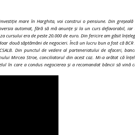
 investiție mare în Harghita, voi construi o pensiune. Din greșeal
onversia automat, fără să mă anunțe și la un curs defavorabil, iar
a cursului era de peste 20.000 de euro. Din fericire am găsit înțele
 doar două săptămâni de negocieri. Încă un lucru bun a fost că BCR
SALB. Din punctul de vedere al parteneriatului de afaceri, banc
lui Mircea Stroe, conciliatorul din acest caz. Mi-a arătat că înțe
elul în care a condus negocierea și a recomandat băncii să vină 