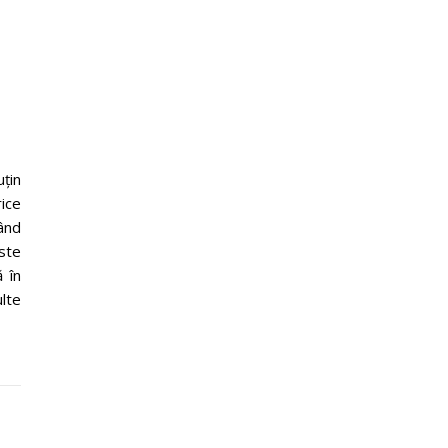
uțin
rice
tând
ste
ă în
ulte