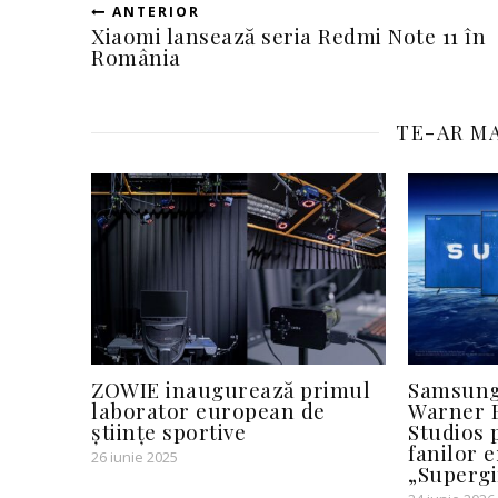
ANTERIOR
Xiaomi lansează seria Redmi Note 11 în
România
TE-AR MA
ZOWIE inaugurează primul
Samsung
laborator european de
Warner B
științe sportive
Studios 
fanilor 
26 iunie 2025
„Supergi