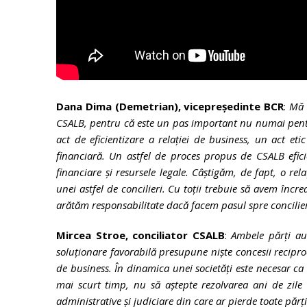
Dana Dima (Demetrian), vicepreședinte BCR
:
Mă 
CSALB, pentru că este un pas important nu numai pentr
act de eficientizare a relației de business, un act et
financiară. Un astfel de proces propus de CSALB eficie
financiare și resursele legale. Câștigăm, de fapt, o rela
unei astfel de concilieri. Cu toții trebuie să avem încr
arătăm responsabilitate dacă facem pasul spre concilie
Mircea Stroe, conciliator CSALB
:
Ambele părți au
soluționare favorabilă presupune niște concesii reciproc
de business. În dinamica unei societăți este necesar ca li
mai scurt timp, nu să aștepte rezolvarea ani de zile 
administrative și judiciare din care ar pierde toate părți