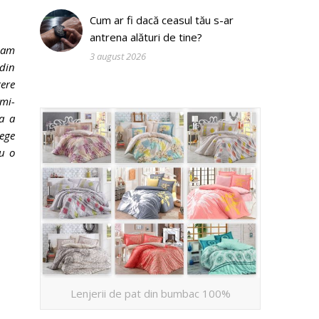
Cum ar fi dacă ceasul tău s-ar
antrena alături de tine?
ă am
3 august 2026
 din
gere
 mi-
a a
lege
cu o
Lenjerii de pat din bumbac 100%