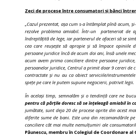
Zeci de procese între consumatori și bănci întrer
„Cazul prezentat, așa cum s-a întâmplat pînă acum, și-ar
rezolve problema amiabil. Într-un parteneriat de af
îndreptățită de lege, iar partenerul de afaceri să se si
cea care reușește să apropie și să împace opiniile di
persoane juridice încă de acum doi ani, însă unele meca
acum avem prima conciliere dintre persoane juridice, 
persoanelor juridice, Centrul a primit doar 9 cereri de 
contractate și nu au ca obiect serviciile/instrumente
spețe pe care le putem supune negocierii, potrivit legii.
În același timp, semnalăm și o tendință care ne buc
pentru că părțile doresc să se înțeleagă amiabil în 
jumătate, sunt deja 20 de procese oprite din acest moti
diferite sume de bani. Este una din recomandările pe 
conciliere cât mai multe nemulțumiri ale consumatoril
Păunescu, membru în Colegiul de Coordonare al 