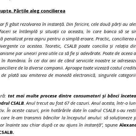
upte. Părțile aleg concilierea
 fi găsit rezolvarea în instanță. Din fericire, cele două părți au ale
aceri se întâmplă și situații ca aceasta, în care banca să se si
mtă penalizat prea aspru pentru o simplă eroare. Practic, concilierea 
vergente ca acestea. Teoretic, CSALB poate concilia și relația di
nisme par uneori prea utile ca să fie și adevărate. Poate de aceea 
în România. În cei doi ani de când serviciile noastre se adreseaz
conciliere de la diverse companii. Aproape toate vizează costul credit
le de plată sau emiterea de monedă electronică, singurele categori
ură:
tot mai multe procese dintre consumatori și bănci încetea
cadrul CSALB
. Anul trecut au fost 67 de cazuri. Anul acesta, într-o lun
v. În aceste cazuri, prin hotărârile date în cadrul CSALB s-au resti
care le-am transmis băncilor la începutul anului: să soluționeze 
or înainte sau chiar după ce au ajuns în instanță”,
spune
Alexan
CSALB.