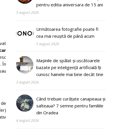
pentru editia aniversara de 15 ani
5 august 2026
Următoarea fotografie poate fi
cea mai reușită de până acum
vat
5 august 2026
car
resc
Mașinile de spălat și uscătoarele
. În
bazate pe inteligență artificială îți
 sau
cunosc hainele mai bine decât tine
5 august 2026
Când trebuie curățate canapeaua și
e de
salteaua? 7 semne pentru familiile
fer)
din Oradea
ativ
4 august 2026