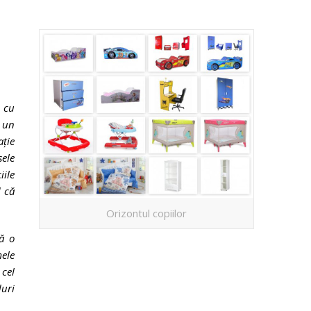
e cu
e un
ație
sele
iile
d că
Orizontul copiilor
că o
mele
 cel
duri