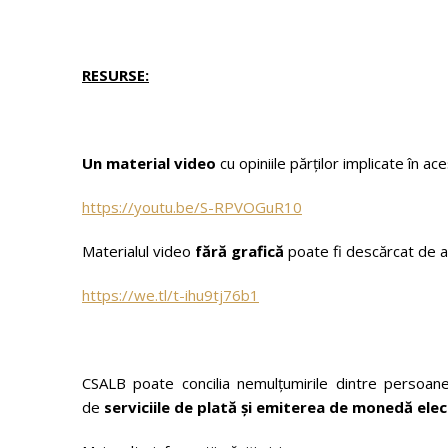
RESURSE
:
Un material video
cu opiniile părților implicate în ace
https://youtu.be/S-RPVOGuR10
Materialul video
fără grafică
poate fi descărcat de ai
https://we.tl/t-ihu9tj76b1
CSALB poate concilia nemulțumirile dintre persoanele
de
serviciile de plată și emiterea de monedă elec