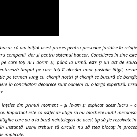
bucur că am inițiat acest proces pentru persoane juridice în relați
u companii, dar și pentru sistemul bancar. Concilierea în sine est
ic pe care toți ni-l dorim și, până la urmă, este și un act de educ
ntizează timpul pe care toți îl alocăm unor posibile litigii, resur
ție pe termen lung cu clienții noștri și clienții se bucură de benefic
edere în conciliatori deoarece sunt oameni cu o largă expertiză. Cre
re.
 înțeles din primul moment – și le-am și explicat acest lucru – 
e. Important este ca astfel de litigii să nu blocheze inutil mecanis
tigiile care au o la bază neînțelegeri de acest tip să fie rezolvate în
în instanță. Banii trebuie să circule, nu să stea blocați în proce
le implicate.