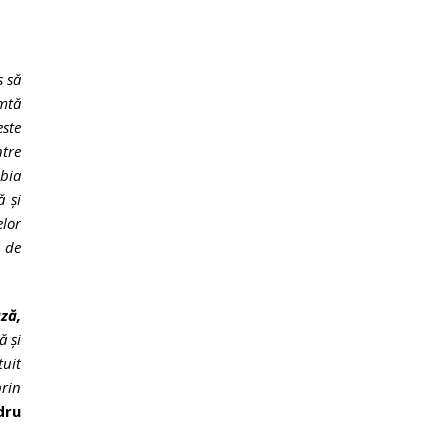
s să
mtă
este
ntre
abia
ă și
elor
i de
ză,
ă și
tuit
prin
dru