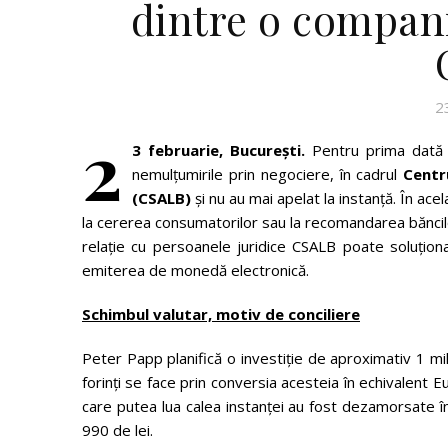
dintre o compani
2
2
3 februarie, București.
Pentru prima dată în
nemulțumirile prin negociere, în cadrul
Centr
(CSALB)
și nu au mai apelat la instanță. În ace
la cererea consumatorilor sau la recomandarea băncilor
relație cu persoanele juridice CSALB poate soluționa 
emiterea de monedă electronică.
Schimbul valutar, motiv de conciliere
Peter Papp planifică o investiție de aproximativ 1 m
forinți se face prin conversia acesteia în echivalent E
care putea lua calea instanței au fost dezamorsate în
990 de lei.