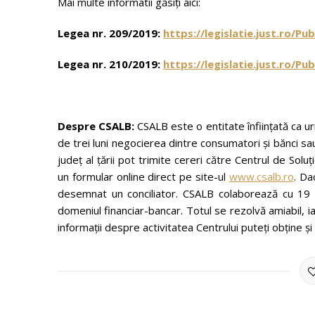
Mai multe informatii găsiți aici:
Legea nr. 209/2019:
https://legislatie.just.ro/P
Legea nr. 210/2019:
https://legislatie.just.ro/P
Despre CSALB:
CSALB este o entitate înființată ca u
de trei luni negocierea dintre consumatori și bănci sa
județ al țării pot trimite cereri către Centrul de Sol
un formular online direct pe site-ul
www.csalb.ro
. Da
desemnat un conciliator. CSALB colaborează cu 19 con
domeniul financiar-bancar. Totul se rezolvă amiabil, ia
informații despre activitatea Centrului puteți obține și