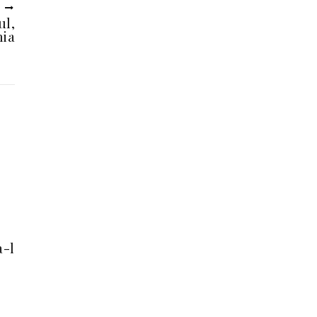
U
ul,
nia
a-l