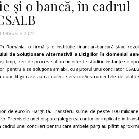
e și o bancă, în cadrul
CSALB
3 februarie 2022
 România, o firmă și o instituție financiar-bancară și-au rezol
ului de Soluționare Alternativă a Litigiilor în domeniul Ban
lași timp, zeci de procese aflate în diferite stadii în instanțe se op
, pentru a se soluționa amiabil, cu ajutorul unui conciliator CSALB
doar litigii care au ca obiect serviciile/instrumentele de plată
ilion de euro în Harghita. Transferul sumei de peste 100 milioan
uro. Premisele unei dispute (alegerea conturilor implicate în trans
 cadrul unei concilieri pentru care ambele părți au plătit aproxim