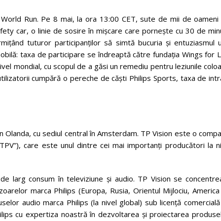
e World Run. Pe 8 mai, la ora 13:00 CET, sute de mii de oameni 
safety car, o linie de sosire în mișcare care pornește cu 30 de mi
mițând tuturor participanților să simtă bucuria și entuziasmul u
bilă: taxa de participare se îndreaptă către fundația Wings for L
 nivel mondial, cu scopul de a găsi un remediu pentru leziunile colo
utilizatorii cumpără o pereche de căști Philips Sports, taxa de int
 în Olanda, cu sediul central în Amsterdam. TP Vision este o comp
PV”), care este unul dintre cei mai importanți producători la ni
 de larg consum în televiziune și audio. TP Vision se concentre
vizoarelor marca Philips (Europa, Rusia, Orientul Mijlociu, Americ
duselor audio marca Philips (la nivel global) sub licență comercial
lips cu expertiza noastră în dezvoltarea și proiectarea produsel