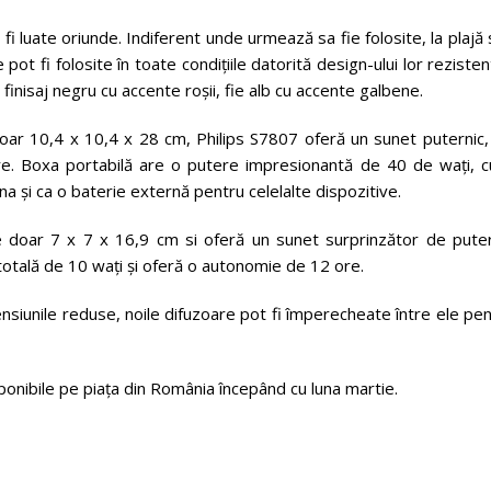
i luate oriunde. Indiferent unde urmează sa fie folosite, la plajă
 pot fi folosite în toate condițiile datorită design-ului lor rezisten
 finisaj negru cu accente roșii, fie alb cu accente galbene.
oar 10,4 x 10,4 x 28 cm, Philips S7807 oferă un sunet puternic,
clare. Boxa portabilă are o putere impresionantă de 40 de wați, 
 și ca o baterie externă pentru celelalte dispozitive.
 doar 7 x 7 x 16,9 cm si oferă un sunet surprinzător de puter
otală de 10 wați și oferă o autonomie de 12 ore.
ensiunile reduse, noile difuzoare pot fi împerecheate între ele pe
ponibile pe piața din România începând cu luna martie.