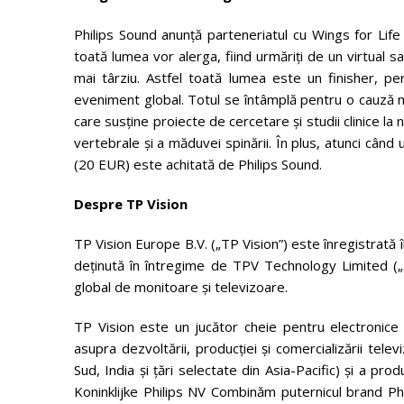
Philips Sound anunță parteneriatul cu Wings for Lif
toată lumea vor alerga, fiind urmăriți de un virtual 
mai târziu. Astfel toată lumea este un finisher, per
eveniment global. Totul se întâmplă pentru o cauză no
care susține proiecte de cercetare și studii clinice la
vertebrale și a măduvei spinării. În plus, atunci când 
(20 EUR) este achitată de Philips Sound.
Despre TP Vision
TP Vision Europe B.V. („TP Vision”) este înregistrată
deținută în întregime de TPV Technology Limited („T
global de monitoare și televizoare.
TP Vision este un jucător cheie pentru electronice
asupra dezvoltării, producției și comercializării tele
Sud, India și țări selectate din Asia-Pacific) și a pro
Koninklijke Philips NV Combinăm puternicul brand Phi