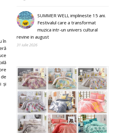
SUMMER WELL implineste 15 ani.
Festivalul care a transformat
muzica intr-un univers cultural
revine in august
u în
31 iulie 2026
eră
duce
bilă
 ore
ă de
i și