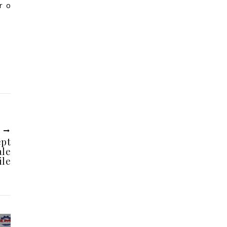
r o
U
ept
ale
ile