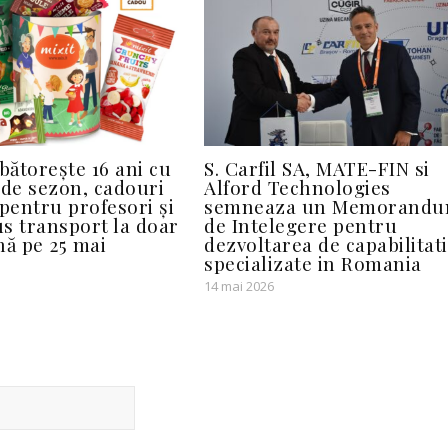
bătorește 16 ani cu
S. Carfil SA, MATE-FIN si
 de sezon, cadouri
Alford Technologies
 pentru profesori și
semneaza un Memorand
us transport la doar
de Intelegere pentru
nă pe 25 mai
dezvoltarea de capabilitati
specializate in Romania
14 mai 2026