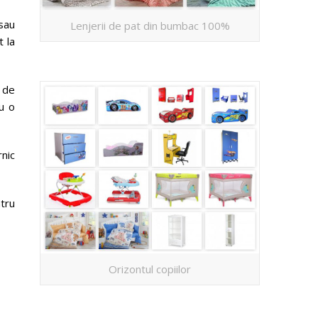
 sau
Lenjerii de pat din bumbac 100%
t la
 de
cu o
nic
ntru
Orizontul copiilor