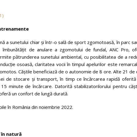
 antrenamente
nă a sunetului chiar și într-o sală de sport zgomotoasă, în parc sa
m îmbunătățit de anulare a zgomotului de fundal, ANC Pro, of
ermite pătrunderea sunetului ambiental, cu posibilitatea de a re
ducție osoasă, claritatea vocii în timpul apelurilor este remarca
u zgomotos. Căștile beneficiază de o autonomie de 8 ore. Alte 21 de
sei de stocare și transport, în timp ce încărcarea rapidă oferit
15 minute de încărcare.
Datorită stabilizatorilorului pentru cășt
e oferă un confort de lungă durată.
bile în România din noiembrie 2022.
 în natură