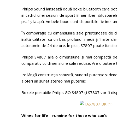
Philips Sound lansează două boxe bluetooth care pot f
în cadrul unei sesiuni de sport în aer liber, difuzoarele
praf și la apă. Ambele boxe sunt disponibile fie într-un
În comparație cu dimensiunile sale prietenoase de d
înaltă calitate, cu un bas profund, medii și înalte 
autonomie de 24 de ore. În plus, S7807 poate funcționa
Philips S4807 are o dimensiune și mai compactă de
comparativ cu dimensiune sale reduse. Are o putere t
Pe lângă construcția robustă, sunetul puternic și dim
a oferi un sunet stereo mai puternic.
Boxele portabile Philips GO S4807 și S7807 vor fi dis
Wings for life – running for those who can’t