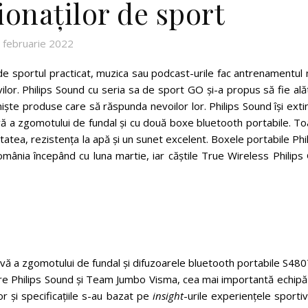
ionaților de sport
 februarie 2022
de sportul practicat, muzica sau podcast-urile fac antrenamentul
vilor. Philips Sound cu seria sa de sport GO și-a propus să fie ală
niște produse care să răspunda nevoilor lor. Philips Sound își ext
vă a zgomotului de fundal și cu două boxe bluetooth portabile. T
tatea, rezistența la apă și un sunet excelent. Boxele portabile Phi
mânia începând cu luna martie, iar căștile True Wireless Philips
ivă a zgomotului de fundal și difuzoarele bluetooth portabile S480
tre Philips Sound și Team Jumbo Visma, cea mai importantă echipă
or și specificațiile s-au bazat pe
insight
-urile experiențele sportiv