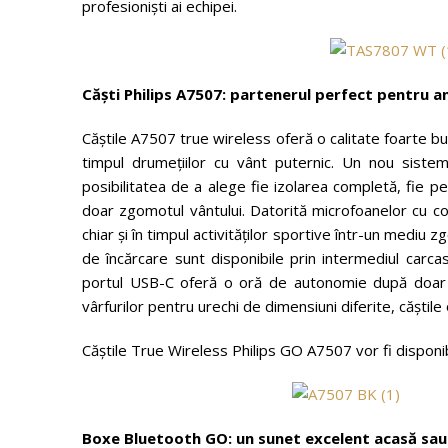
profesioniști ai echipei.
Căști Philips A7507: partenerul perfect pentru
Căștile A7507 true wireless oferă o calitate foarte bu
timpul drumețiilor cu vânt puternic. Un nou siste
posibilitatea de a alege fie izolarea completă, fie p
doar zgomotul vântului. Datorită microfoanelor cu con
chiar și în timpul activităților sportive într-un medi
de încărcare sunt disponibile prin intermediul carca
portul USB-C oferă o oră de autonomie după doar 
vârfurilor pentru urechi de dimensiuni diferite, căștil
Căștile True Wireless Philips GO A7507 vor fi disponi
Boxe Bluetooth GO: un sunet excelent acasă sau