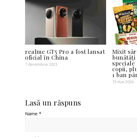
realme GT5 Pro a fost lansat
Mixit săr
oficial în China
bunătăți
speciale
7 decembrie 2023
copii, pl
1 ban pâ
15 mai 2026
Lasă un răspuns
Name *