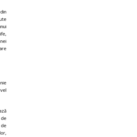
din
nute
nui
ife,
anei
rare
anie
vel
ază
a de
ă de
or,