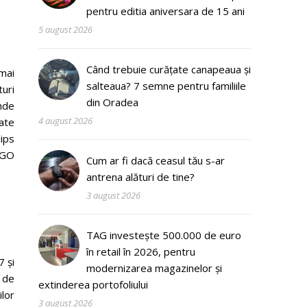
pentru editia aniversara de 15 ani
5 august 2026
Când trebuie curățate canapeaua și
 mai
salteaua? 7 semne pentru familiile
turi
din Oradea
inde
4 august 2026
oate
lips
 GO
Cum ar fi dacă ceasul tău s-ar
antrena alături de tine?
3 august 2026
TAG investește 500.000 de euro
în retail în 2026, pentru
7 și
modernizarea magazinelor și
 de
extinderea portofoliului
ilor
3 august 2026