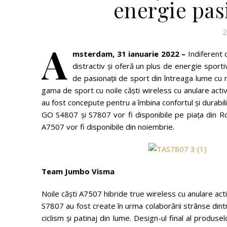
energie pas
2
A
msterdam, 31 ianuarie 2022 –
Indiferent 
distractiv și oferă un plus de energie sporti
de pasionații de sport din întreaga lume cu 
gama de sport cu noile căști wireless cu anulare acti
au fost concepute pentru a îmbina confortul și durabili
GO S4807 și S7807 vor fi disponibile pe piața din Ro
A7507 vor fi disponibile din noiembrie.
Team Jumbo Visma
Noile căști A7507 hibride true wireless cu anulare act
S7807 au fost create în urma colaborării strânse din
ciclism și patinaj din lume. Design-ul final al produsel