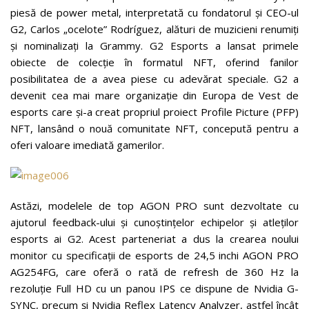
piesă de power metal, interpretată cu fondatorul și CEO-ul
G2, Carlos „ocelote” Rodríguez, alături de muzicieni renumiți
și nominalizați la Grammy. G2 Esports a lansat primele
obiecte de colecție în formatul NFT, oferind fanilor
posibilitatea de a avea piese cu adevărat speciale. G2 a
devenit cea mai mare organizație din Europa de Vest de
esports care și-a creat propriul proiect Profile Picture (PFP)
NFT, lansând o nouă comunitate NFT, concepută pentru a
oferi valoare imediată gamerilor.
Astăzi, modelele de top AGON PRO sunt dezvoltate cu
ajutorul feedback-ului și cunoștințelor echipelor și atleților
esports ai G2. Acest parteneriat a dus la crearea noului
monitor cu specificații de esports de 24,5 inchi AGON PRO
AG254FG, care oferă o rată de refresh de 360 Hz la
rezoluție Full HD cu un panou IPS ce dispune de Nvidia G-
SYNC, precum și Nvidia Reflex Latency Analyzer, astfel încât