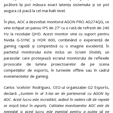
jucătorii își pot măsura exact latența sistemului și se pot
asigura că joacă la cel mai înalt nivel.
În plus, AOC a dezvoltat monitorul AGON PRO AG274QG, ce
vine echipat un panou IPS de 27” cu o rată de refresh de 240
Hz la rezoluție QHD. Acest monitor vine cu suport pentru
Nvidia G-SYNC și HDR 600, combinând o experiență de
gaming rapidă și competitivă cu o imagine excelentă. În
pachetul monitorului este inclus un
Screen Shields,
un
parasolar care protejează ecranul monitorului de reflexiile
provocate de lumina proiectoarelor de pe scena
competițiilor de esports, în turneele offline sau în cadrul
evenimentelor de gaming.
Carlos ‘ocelote’ Rodríguez, CEO-ul organizației G2 Esports,
declară:
„Suntem în al 5-lea an de parteneriat cu AGON by
AOC. Acest lucru este incredibil, având în vedere cât de repede
se mișcă totul în esports. Calitatea monitoarelor AOC este de
neegalat și acest lucru este esențial pentru a putea să ne