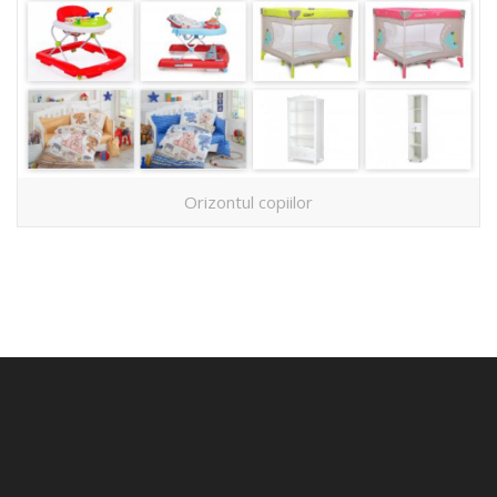
Orizontul copiilor