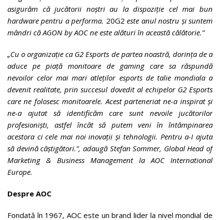
asigurăm că jucătorii noștri au la dispoziție cel mai bun
hardware pentru a performa.
20G2
este anul nostru și suntem
mândri că AGON by AOC ne este alături în această călătorie.”
„Cu o organizație ca G2 Esports de partea noastră, dorința de a
aduce pe piață monitoare de gaming care sa răspundă
nevoilor celor mai mari atleților esports de talie mondiala a
devenit realitate, prin succesul dovedit al echipelor G2 Esports
care ne folosesc monitoarele. Acest parteneriat ne-a inspirat și
ne-a ajutat să identificăm care sunt nevoile jucătorilor
profesioniști, astfel încât să putem veni în întâmpinarea
acestora ci cele mai noi inovații și tehnologii. Pentru a-I ajuta
să devină câștigători.”, adaugă Stefan Sommer, Global Head of
Marketing & Business Management la AOC International
Europe.
Despre AOC
Fondată în 1967, AOC este un brand lider la nivel mondial de