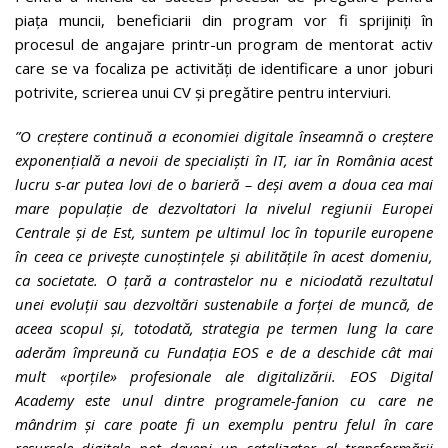
piața muncii, beneficiarii din program vor fi sprijiniți în
procesul de angajare printr-un program de mentorat activ
care se va focaliza pe activități de identificare a unor joburi
potrivite, scrierea unui CV și pregătire pentru interviuri.
”O creștere continuă a economiei digitale înseamnă o creștere
exponențială a nevoii de specialiști în IT, iar în România acest
lucru s-ar putea lovi de o barieră – deși avem a doua cea mai
mare populație de dezvoltatori la nivelul regiunii Europei
Centrale și de Est, suntem pe ultimul loc în topurile europene
în ceea ce privește cunoștințele și abilitățile în acest domeniu,
ca societate. O țară a contrastelor nu e niciodată rezultatul
unei evoluții sau dezvoltări sustenabile a forței de muncă, de
aceea scopul și, totodată, strategia pe termen lung la care
aderăm împreună cu Fundația EOS e de a deschide cât mai
mult «porțile» profesionale ale digitalizării. EOS Digital
Academy este unul dintre programele-fanion cu care ne
mândrim și care poate fi un exemplu pentru felul în care