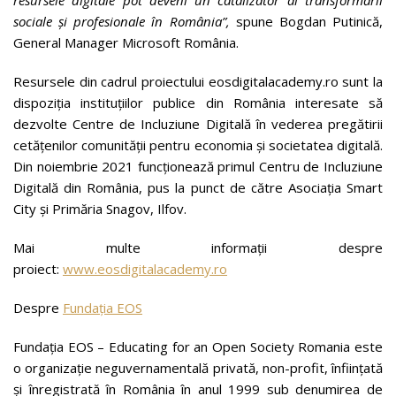
resursele digitale pot deveni un catalizator al transformării
sociale și profesionale în România”,
spune Bogdan Putinică,
General Manager Microsoft România.
Resursele din cadrul proiectului eosdigitalacademy.ro sunt la
dispoziția instituțiilor publice din România interesate să
dezvolte Centre de Incluziune Digitală în vederea pregătirii
cetățenilor comunității pentru economia și societatea digitală.
Din noiembrie 2021 funcționează primul Centru de Incluziune
Digitală din România, pus la punct de către Asociația Smart
City și Primăria Snagov, Ilfov.
Mai multe informații despre
proiect:
www.eosdigitalacademy.ro
Despre
Fundația EOS
Fundația EOS – Educating for an Open Society Romania este
o organizație neguvernamentală privată, non-profit, înființată
şi înregistrată în România în anul 1999 sub denumirea de