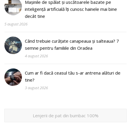
Mașinile de spălat și uscătoarele bazate pe
inteligență artificială îți cunosc hainele mai bine
decât tine
5 august 2026
Când trebuie curățate canapeaua și salteaua? 7
semne pentru familiile din Oradea
4 august 2026
Cum ar fi dacă ceasul tău s-ar antrena alături de
tine?
3 august 2026
Lenjerii de pat din bumbac 100%