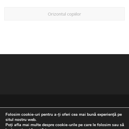
Orizontul copiilor
Folosim cookie-uri pentru a-ți oferi cea mai bună experiență pe
situl nostru web.
Poți afla mai multe despre cookie-urile pe care le folosim sau să
REVENIRE LA ÎNCEPUTUL PAGINII