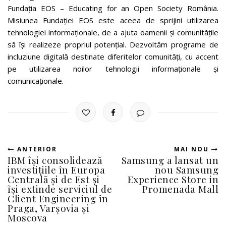
Fundația EOS – Educating for an Open Society România.
Misiunea Fundației EOS este aceea de sprijini utilizarea
tehnologiei informaționale, de a ajuta oamenii și comunitățile
să își realizeze propriul potențial. Dezvoltăm programe de
incluziune digitală destinate diferitelor comunități, cu accent
pe utilizarea noilor tehnologii informaționale și
comunicaționale.
ANTERIOR
MAI NOU
IBM își consolidează
Samsung a lansat un
investițiile în Europa
nou Samsung
Centrală și de Est și
Experience Store in
își extinde serviciul de
Promenada Mall
Client Engineering în
Praga, Varșovia și
Moscova