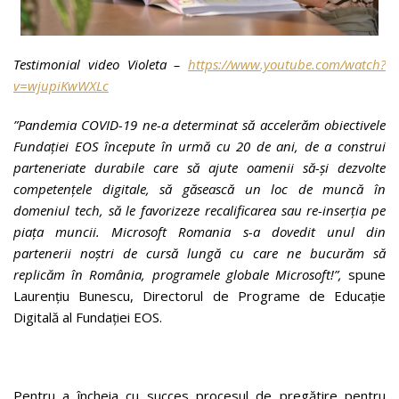
Testimonial video Violeta –
https://www.youtube.com/watch?
v=wjupiKwWXLc
”Pandemia COVID-19 ne-a determinat să accelerăm obiectivele
Fundației EOS începute în urmă cu 20 de ani, de a construi
parteneriate durabile care să ajute oamenii să-și dezvolte
competențele digitale, să găsească un loc de muncă în
domeniul tech, să le favorizeze recalificarea sau re-inserția pe
piața muncii. Microsoft Romania s-a dovedit unul din
partenerii noștri de cursă lungă cu care ne bucurăm să
replicăm în România, programele globale Microsoft!”,
spune
Laurențiu Bunescu, Directorul de Programe de Educație
Digitală al Fundației EOS.
Pentru a încheia cu succes procesul de pregătire pentru